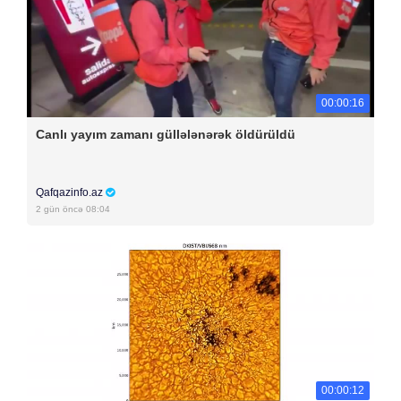
00:00:16
Canlı yayım zamanı güllələnərək öldürüldü
Qafqazinfo.az
2 gün öncə 08:04
00:00:12