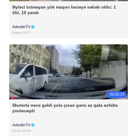
Əyləci tutmayan yük maşını faciəyə səbəb oldu: 1
ölü, 10 yaralı
AvtosferTV
Dünən 19:27
00:00:25
Skuterlə necə gəldi yola çıxan gənc az qala asfalta
yıxılacaqdı
AvtosferTV
Dünən 18:26