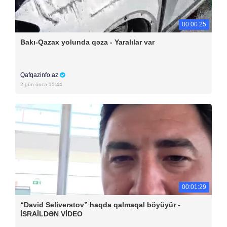
00:00:25
Bakı-Qazax yolunda qəza - Yaralılar var
Qafqazinfo.az
2 gün öncə 15:44
00:01:29
“David Seliverstov” haqda qalmaqal böyüyür -
İSRAİLDƏN VİDEO