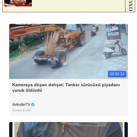
00:00:34
Kameraya düşən dəhşət: Tanker sürücüsü piyadanı
vurub öldürdü
AvtosferTV
Dünən 21:26