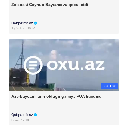
Zelenski Ceyhun Bayramovu qəbul etdi
Qafqazinfo.az
2 gün öncə 20:46
00:01:30
Azərbaycanlıların olduğu gəmiyə PUA hücumu
Qafqazinfo.az
Dünən 12:18