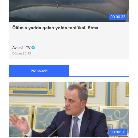
00:00:33
Ölümlə yadda qalan yolda təhlükəli ötmə
AvtosferTV
Dünən 16:45
POPULYAR
00:00:18