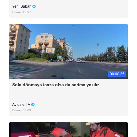
Yeni Sabah
Dünən 15:57
00:00:35
Sola dönməyə icazə olsa da cərimə yazılır
AvtosferTV
Dünən 07:43