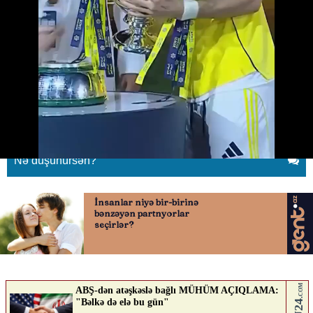
Ronaldonun maraqlı çempionluq
sevinci
22.05.2026
0
QAFQAZINFO.AZ
ABUNƏ OL
Nə düşünürsən?