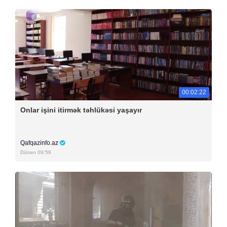
00:02:22
Onlar işini itirmək təhlükəsi yaşayır
Qafqazinfo.az
Dünən 09:59