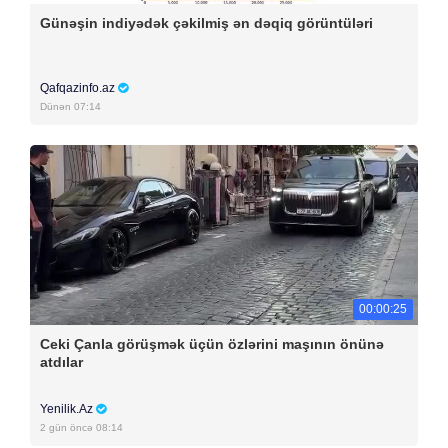
Günəşin indiyədək çəkilmiş ən dəqiq görüntüləri
Qafqazinfo.az
Dünən 07:14
00:00:25
Ceki Çanla görüşmək üçün özlərini maşının önünə
atdılar
Yenilik.Az
2 gün öncə 08:14