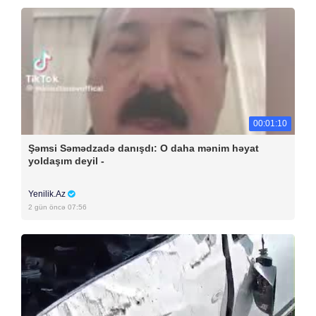
00:01:10
Şəmsi Səmədzadə danışdı: O daha mənim həyat
yoldaşım deyil -
Yenilik.Az
2 gün öncə 07:56