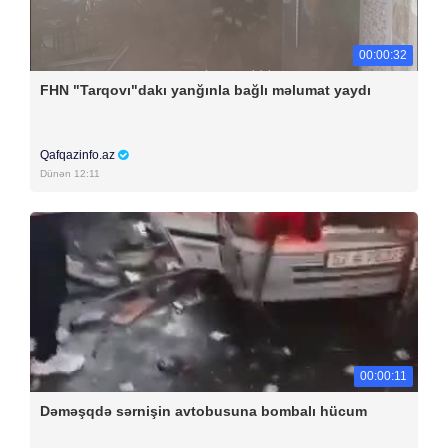
00:00:32
FHN "Tarqovı"dakı yanğınla bağlı məlumat yaydı
Qafqazinfo.az
Dünən 12:11
00:00:11
Dəməşqdə sərnişin avtobusuna bombalı hücum