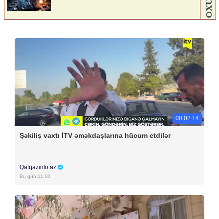
00:02:14
Şəkiliş vaxtı İTV əməkdaşlarına hücum etdilər
Qafqazinfo.az
Bu gün 11:10