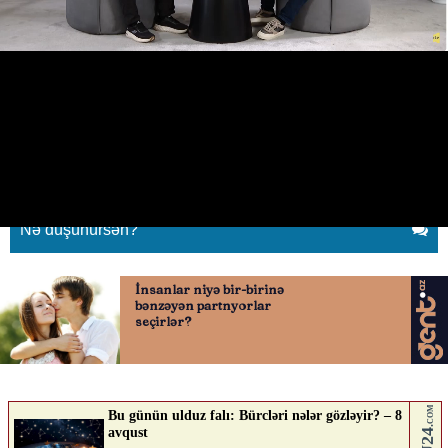
Valdas Dambrauskas Qurban
Qurbanovdan danışdı
18.05.2026
0
QAFQAZINFO.AZ
ABUNƏ OL
Nə düşünürsən?