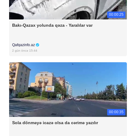
00:00:25
Bakı-Qazax yolunda qəza - Yaralılar var
Qafqazinfo.az
2 gün öncə 15:44
00:00:35
Sola dönməyə icazə olsa da cərimə yazılır