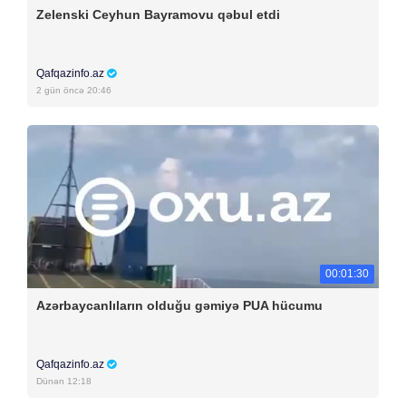
Zelenski Ceyhun Bayramovu qəbul etdi
Qafqazinfo.az
2 gün öncə 20:46
00:01:30
Azərbaycanlıların olduğu gəmiyə PUA hücumu
Qafqazinfo.az
Dünən 12:18