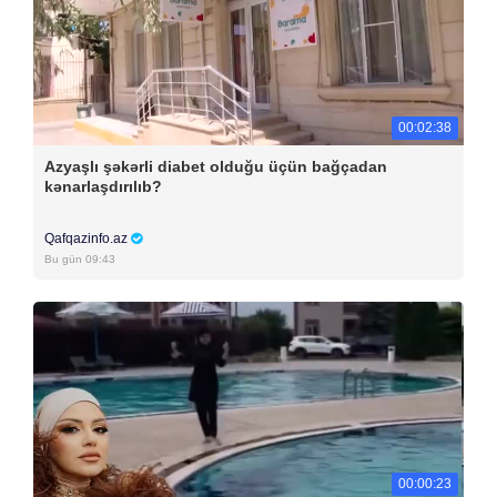
00:02:38
Azyaşlı şəkərli diabet olduğu üçün bağçadan
kənarlaşdırılıb?
Qafqazinfo.az
Bu gün 09:43
00:00:23