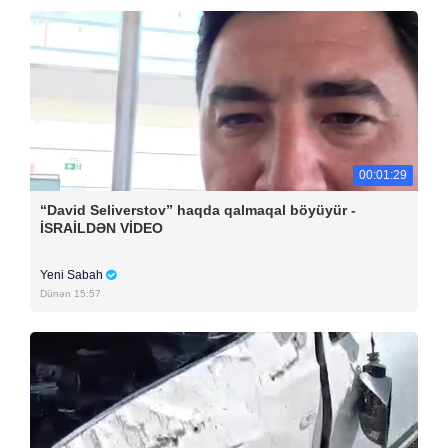
00:01:29
“David Seliverstov” haqda qalmaqal böyüyür -
İSRAİLDƏN VİDEO
Yeni Sabah
Dünən 15:57