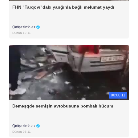
FHN "Tarqovı"dakı yanğınla bağlı məlumat yaydı
Qafqazinfo.az
Dünən 12:11
00:00:11
Dəməşqdə sərnişin avtobusuna bombalı hücum
Qafqazinfo.az
Dünən 03:11