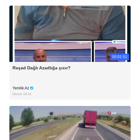
00:01:51
Rəşad Dağlı Azadlığa çıxır?
Yenilik.Az
Dünən 19:31