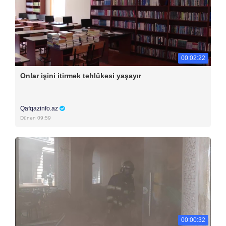
00:02:22
Onlar işini itirmək təhlükəsi yaşayır
Qafqazinfo.az
Dünən 09:59
00:00:32