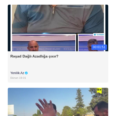
00:01:51
Rəşad Dağlı Azadlığa çıxır?
Yenilik.Az
Dünən 19:31