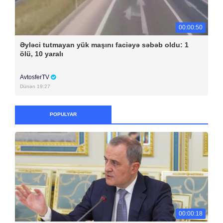
00:00:50
Əyləci tutmayan yük maşını faciəyə səbəb oldu: 1
ölü, 10 yaralı
AvtosferTV
Dünən 19:27
POPULYAR
00:00:18