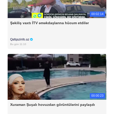
00:02:14
Şəkiliş vaxtı İTV əməkdaşlarına hücum etdilər
Qafqazinfo.az
Bu gün 11:10
00:00:23
Xuraman Şuşalı hovuzdan görüntülərini paylaşdı