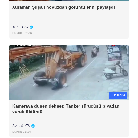
Xuraman Şuşalı hovuzdan görüntülərini paylaşdı
Yenilik.Az
Bu gün 08:36
00:00:34
Kameraya düşən dəhşət: Tanker sürücüsü piyadanı
vurub öldürdü
AvtosferTV
Dünən 21:26