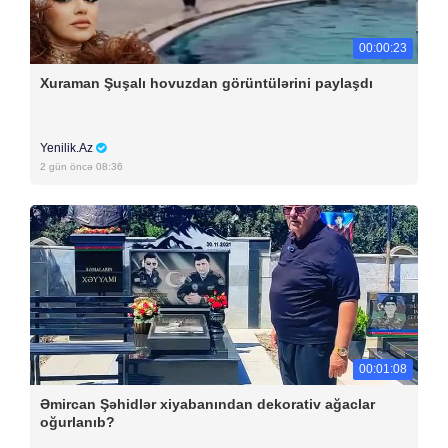
00:00:23
Xuraman Şuşalı hovuzdan görüntülərini paylaşdı
Yenilik.Az
2 gün öncə 08:36
00:01:08
Əmircan Şəhidlər xiyabanından dekorativ ağaclar
oğurlanıb?