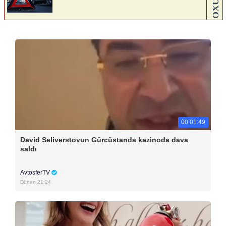
00:01:49
David Seliverstovun Gürcüstanda kazinoda dava
saldı
AvtosferTV
Dünən 21:24