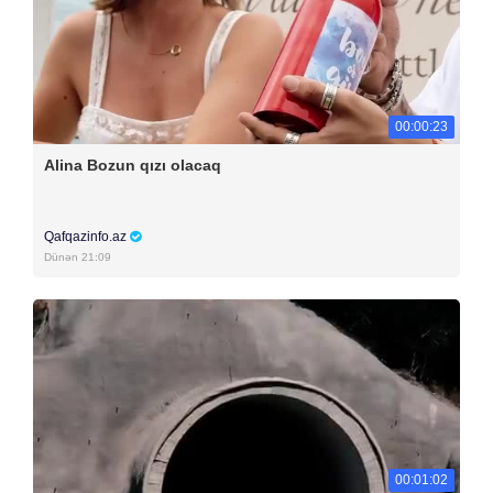
00:00:23
Alina Bozun qızı olacaq
Qafqazinfo.az
Dünən 21:09
00:01:02