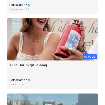
Qafqazinfo.az
2 gün öncə 14:59
00:00:23
Alina Bozun qızı olacaq
Qafqazinfo.az
Dünən 21:09