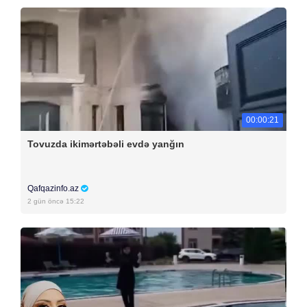
00:00:21
Tovuzda ikimərtəbəli evdə yanğın
Qafqazinfo.az
2 gün öncə 15:22