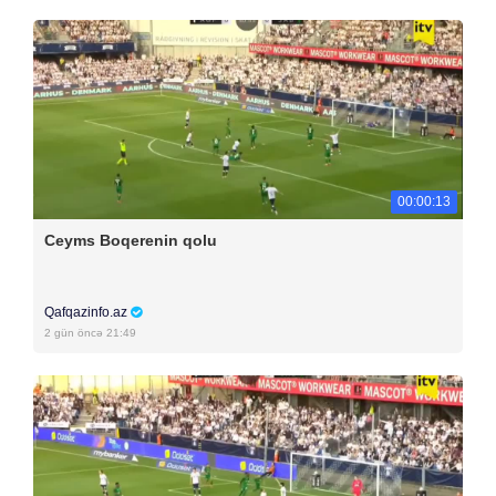
00:00:13
Ceyms Boqerenin qolu
Qafqazinfo.az
2 gün öncə 21:49