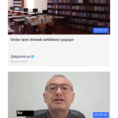
00:02:22
Onlar işini itirmək təhlükəsi yaşayır
Qafqazinfo.az
Bu gün 09:59
00:00:26