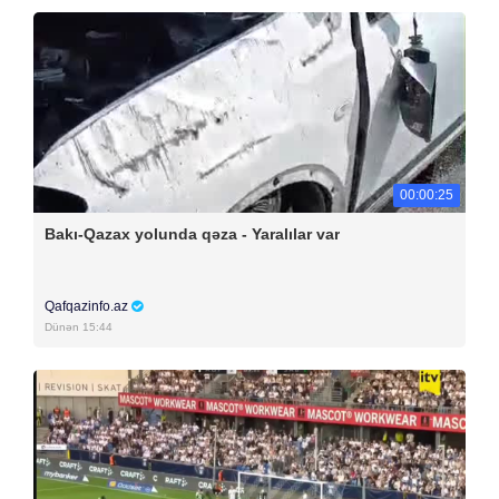
00:00:25
Bakı-Qazax yolunda qəza - Yaralılar var
Qafqazinfo.az
Dünən 15:44