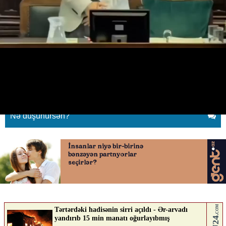
Birminhem merinin andiçmə
mərasimində ərəbcə dua oxundu
22.05.2026
0
QAFQAZINFO.AZ
ABUNƏ OL
Nə düşünürsən?