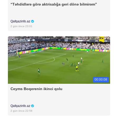
“Təhdidlərə görə aktrisalığa geri dönə bilmirəm”
Qafqazinfo.az
2 gün öncə 23:01
00:00:08
Ceyms Boqerenin ikinci qolu
Qafqazinfo.az
2 gün öncə 22:58