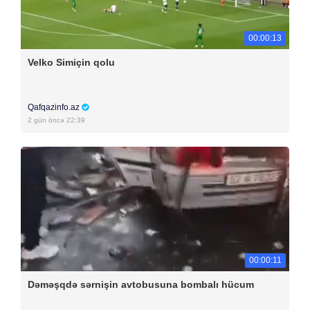
00:00:13
Velko Simiçin qolu
Qafqazinfo.az
2 gün öncə 22:39
00:00:11
Dəməşqdə sərnişin avtobusuna bombalı hücum