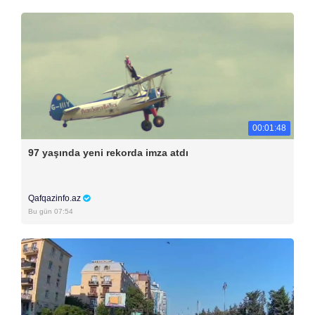
00:01:48
97 yaşında yeni rekorda imza atdı
Qafqazinfo.az
Bu gün 07:54