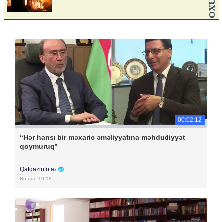
00:02:12
“Hər hansı bir məxaric əməliyyatına məhdudiyyət
qoymuruq”
Qafqazinfo.az
Bu gün 10:18