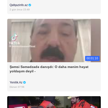
Qafqazinfo.az
2 gün öncə 15:49
00:01:10
Şəmsi Səmədzadə danışdı: O daha mənim həyat
yoldaşım deyil -
Yenilik.Az
Dünən 07:56