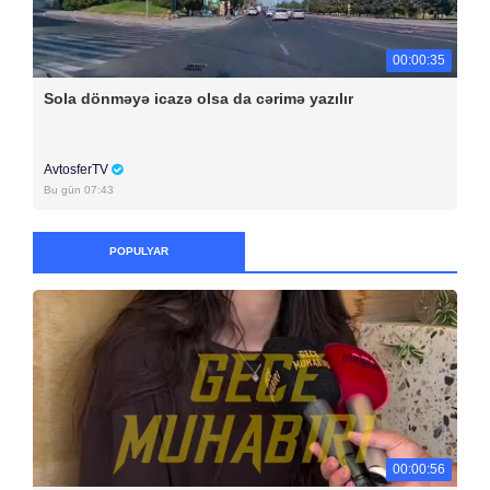
00:00:35
Sola dönməyə icazə olsa da cərimə yazılır
AvtosferTV
Bu gün 07:43
POPULYAR
00:00:56