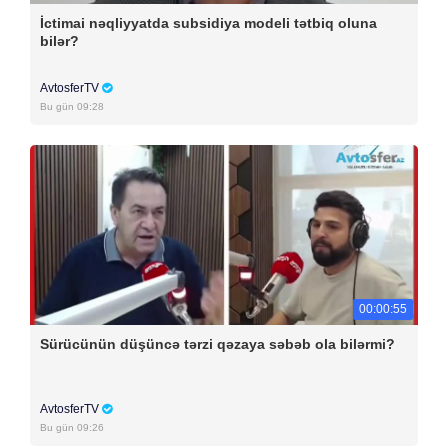
İctimai nəqliyyatda subsidiya modeli tətbiq oluna
bilər?
AvtosferTV
Bu gün 09:28
00:00:55
Sürücünün düşüncə tərzi qəzaya səbəb ola bilərmi?
AvtosferTV
Bu gün 09:26