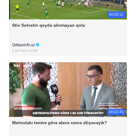
00:00:12
Stiv Solvetin qeydə alınmayan qolu
Qafqazinfo.az
2 gün öncə 23:06
00:02:45
Metrodakı təmirə görə əlavə xərcə düşəcəyik?