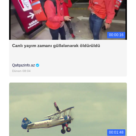
00:00:16
Canlı yayım zamanı güllələnərək öldürüldü
Qafqazinfo.az
Dünən 08:04
00:01:48