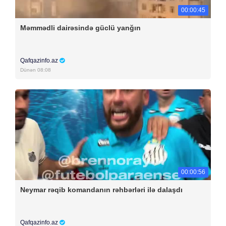
00:00:45
Məmmədli dairəsində güclü yanğın
Qafqazinfo.az
Dünən 08:08
00:00:56
Neymar rəqib komandanın rəhbərləri ilə dalaşdı
Qafqazinfo.az