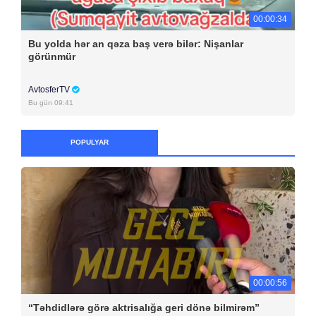
00:00:34
Bu yolda hər an qəza baş verə bilər: Nişanlar
görünmür
AvtosferTV
Bu gün 09:41
POPULYAR
00:00:56
“Təhdidlərə görə aktrisalığa geri dönə bilmirəm”