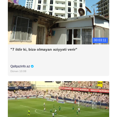
00:03:11
"7 ildir ki, bizə olmayan əziyyəti verir"
Qafqazinfo.az
Dünən 10:08