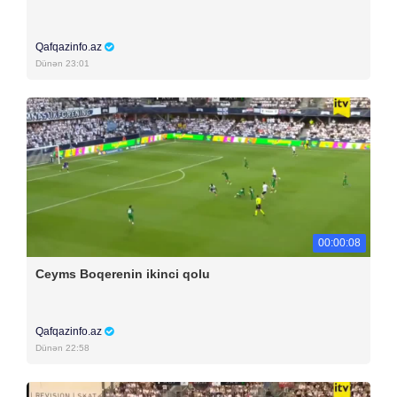
Qafqazinfo.az
Dünən 23:01
00:00:08
Ceyms Boqerenin ikinci qolu
Qafqazinfo.az
Dünən 22:58