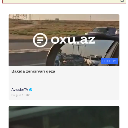
00:00:15
Bakıda zəncirvari qəza
AvtosferTV
Bu gün 13:32