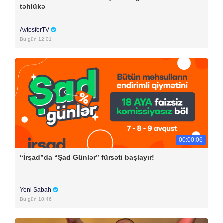
təhlükə
AvtosferTV
Bu gün 12:01
00:00:06
“İrşad”da “Şad Günlər” fürsəti başlayır!
Yeni Sabah
Bu gün 10:46