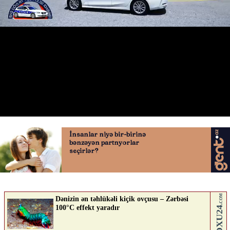
BDYP sürücülərə xəbərdarlıq etdi
22.05.2026
0
QAFQAZINFO.AZ
ABUNƏ OL
Nə düşünürsən?