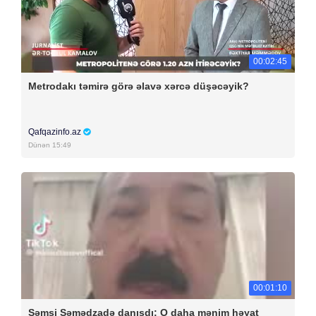
00:02:45
Metrodakı təmirə görə əlavə xərcə düşəcəyik?
Qafqazinfo.az
Dünən 15:49
00:01:10
Şəmsi Səmədzadə danışdı: O daha mənim həyat