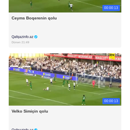
00:00:13
Ceyms Boqerenin qolu
Qafqazinfo.az
Dünən 21:49
00:00:13
Velko Simiçin qolu