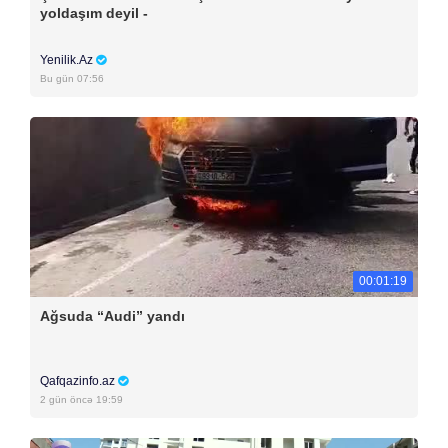
yoldaşım deyil -
Yenilik.Az
Bu gün 07:56
00:01:19
Ağsuda “Audi” yandı
Qafqazinfo.az
2 gün öncə 19:59