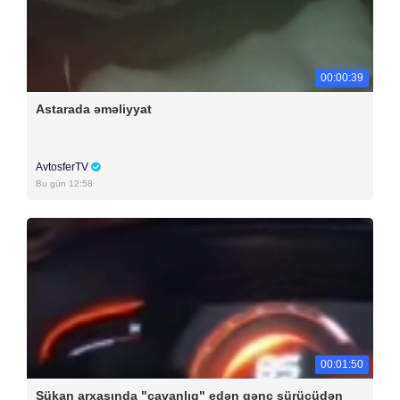
00:00:39
Astarada əməliyyat
AvtosferTV
Bu gün 12:58
00:01:50
Sükan arxasında "cavanlıq" edən gənc sürücüdən