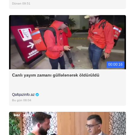
Dünən 09:51
00:00:16
Canlı yayım zamanı güllələnərək öldürüldü
Qafqazinfo.az
Bu gün 08:04