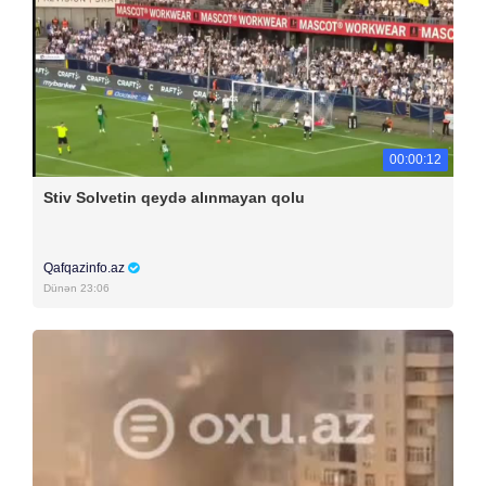
00:00:12
Stiv Solvetin qeydə alınmayan qolu
Qafqazinfo.az
Dünən 23:06