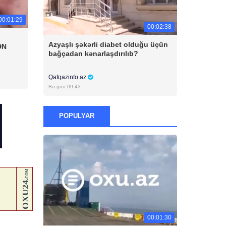
00:01:29
00:02:38
Azyaşlı şəkərli diabet olduğu üçün
ƏN
bağçadan kənarlaşdırılıb?
Qafqazinfo.az
Bu gün 09:43
POPULYAR
00:01:30