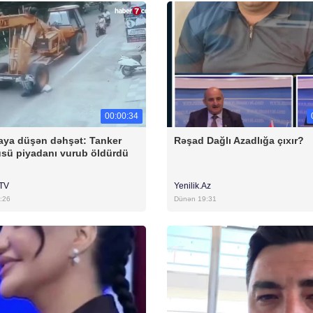
00:00:34
ya düşən dəhşət: Tanker
Rəşad Dağlı Azadlığa çıxır?
sü piyadanı vurub öldürdü
rTV
Yenilik.Az
:26
Dünən 19:31