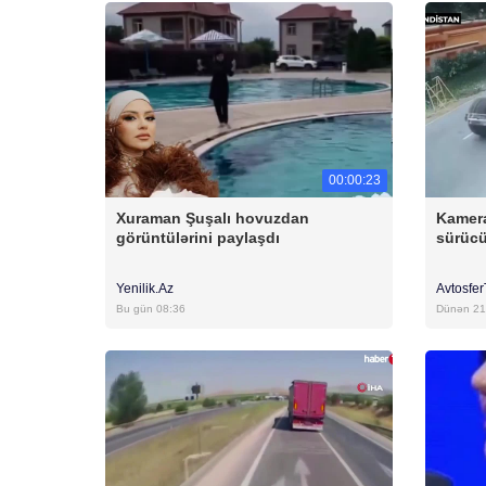
00:00:23
Xuraman Şuşalı hovuzdan
Kamera
görüntülərini paylaşdı
sürücü
Yenilik.Az
Avtosfe
Bu gün 08:36
Dünən 21