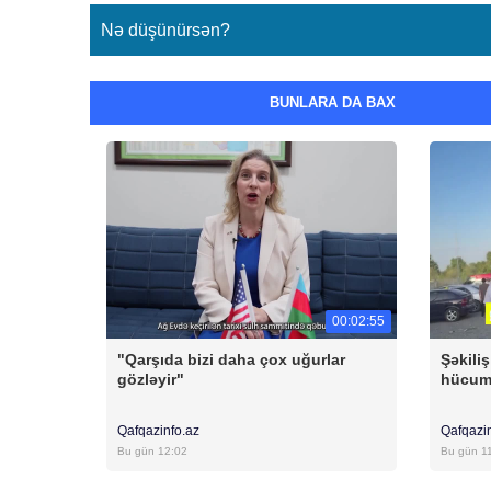
Nə düşünürsən?
BUNLARA DA BAX
00:02:55
"Qarşıda bizi daha çox uğurlar
Şəkili
gözləyir"
hücum 
Qafqazinfo.az
Qafqazi
Bu gün 12:02
Bu gün 1