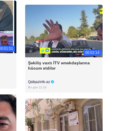
00:01:51
00:02:14
Şəkiliş vaxtı İTV əməkdaşlarına
hücum etdilər
Qafqazinfo.az
Bu gün 11:10