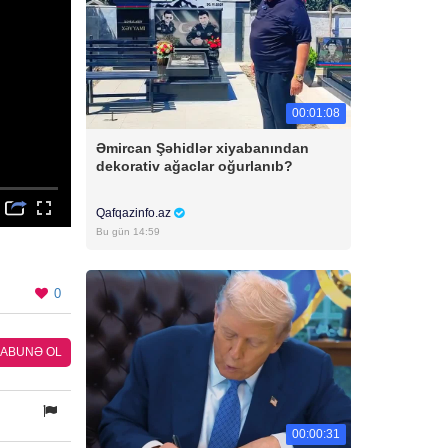
00:01:08
Əmircan Şəhidlər xiyabanından
dekorativ ağaclar oğurlanıb?
Qafqazinfo.az
Bu gün 14:59
0
ABUNƏ OL
00:00:31