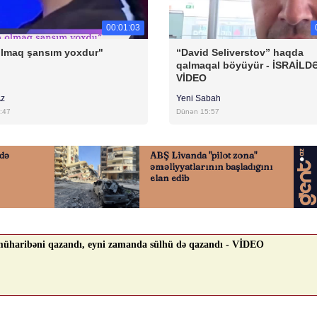
00:01:03
olmaq şansım yoxdur"
“David Seliverstov” haqda
qalmaqal böyüyür - İSRAİLD
VİDEO
Az
Yeni Sabah
:47
Dünən 15:57