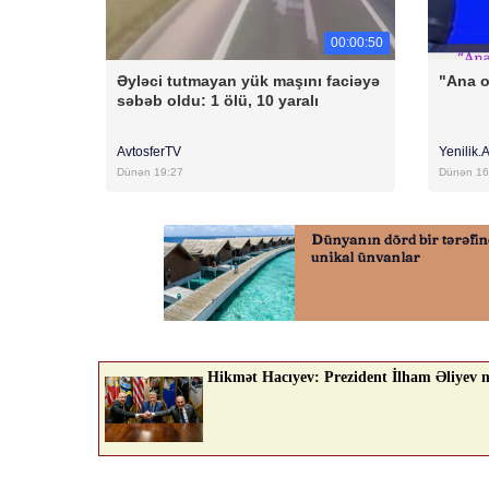
00:00:50
Əyləci tutmayan yük maşını faciəyə
"Ana 
səbəb oldu: 1 ölü, 10 yaralı
AvtosferTV
Yenilik.
Dünən 19:27
Dünən 16