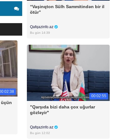
“Vaşinqton Sülh Sammitindən bir il
ötür”
Qafqazinfo.az
Bu gün 14:39
00:02:38
00:02:55
u üçün
"Qarşıda bizi daha çox uğurlar
gözləyir"
Qafqazinfo.az
Bu gün 12:02