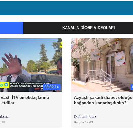
KANALIN DIGƏR VIDEOLARI
00:02:14
ş vaxtı İTV əməkdaşlarına
Azyaşlı şəkərli diabet olduğ
etdilər
bağçadan kənarlaşdırılıb?
nfo.az
Qafqazinfo.az
1:10
Bu gün 09:43