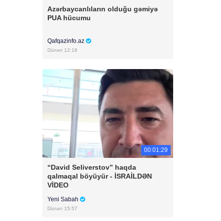
Azərbaycanlıların olduğu gəmiyə
PUA hücumu
Qafqazinfo.az
Dünən 12:18
00:01:29
“David Seliverstov” haqda
qalmaqal böyüyür - İSRAİLDƏN
VİDEO
Yeni Sabah
Dünən 15:57