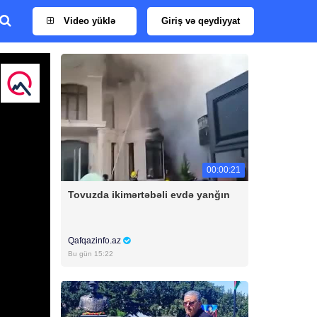
Video yüklə
Giriş və qeydiyyat
00:00:21
Tovuzda ikimərtəbəli evdə yanğın
Qafqazinfo.az
Bu gün 15:22