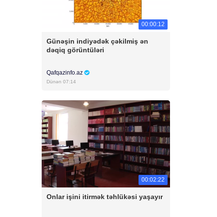
00:00:12
Günəşin indiyədək çəkilmiş ən
dəqiq görüntüləri
Qafqazinfo.az
Dünən 07:14
00:02:22
Onlar işini itirmək təhlükəsi yaşayır