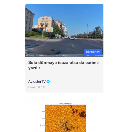
00:00:35
Sola dönməyə icazə olsa da cərimə
yazılır
AvtosferTV
Dünən 07:43