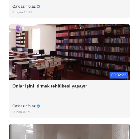
Qafqazinfo.az
Bu gün 15:22
00:02:22
Onlar işini itirmək təhlükəsi yaşayır
Qafqazinfo.az
Dünən 09:59