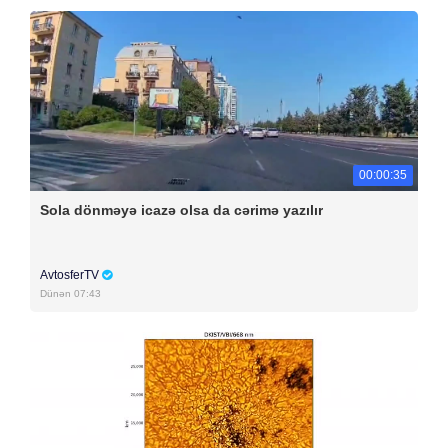
00:00:35
Sola dönməyə icazə olsa da cərimə yazılır
AvtosferTV
Dünən 07:43