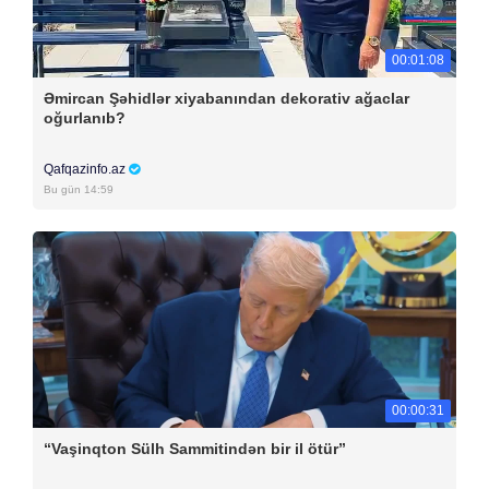
00:01:08
Əmircan Şəhidlər xiyabanından dekorativ ağaclar
oğurlanıb?
Qafqazinfo.az
Bu gün 14:59
00:00:31
“Vaşinqton Sülh Sammitindən bir il ötür”