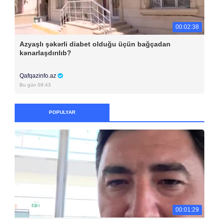
00:02:38
Azyaşlı şəkərli diabet olduğu üçün bağçadan
kənarlaşdırılıb?
Qafqazinfo.az
Bu gün 09:43
POPULYAR
00:01:29