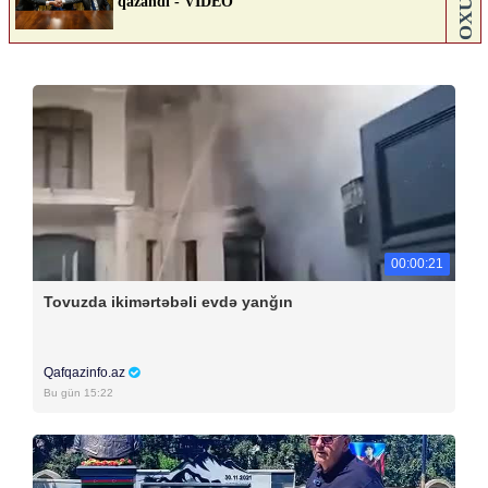
00:00:21
Tovuzda ikimərtəbəli evdə yanğın
Qafqazinfo.az
Bu gün 15:22