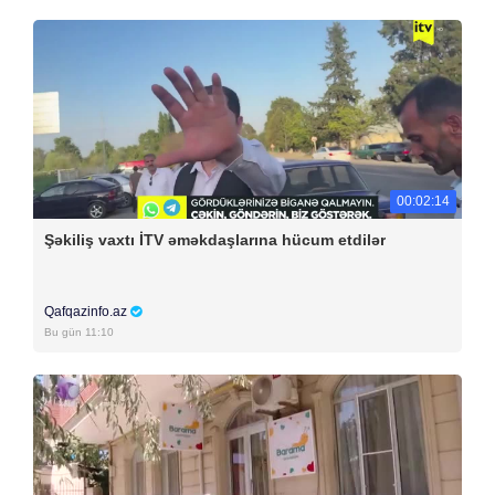
00:02:14
Şəkiliş vaxtı İTV əməkdaşlarına hücum etdilər
Qafqazinfo.az
Bu gün 11:10