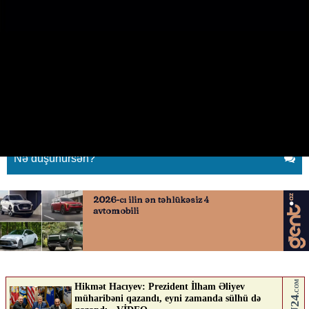
“Qarabağ” növbəti transferinin
anonsunu verdi
20.05.2026
0
QAFQAZINFO.AZ
ABUNƏ OL
Nə düşünürsən?