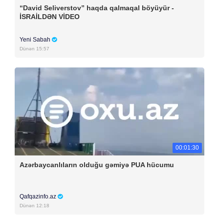
“David Seliverstov” haqda qalmaqal böyüyür -
İSRAİLDƏN VİDEO
Yeni Sabah
Dünən 15:57
00:01:30
Azərbaycanlıların olduğu gəmiyə PUA hücumu
Qafqazinfo.az
Dünən 12:18