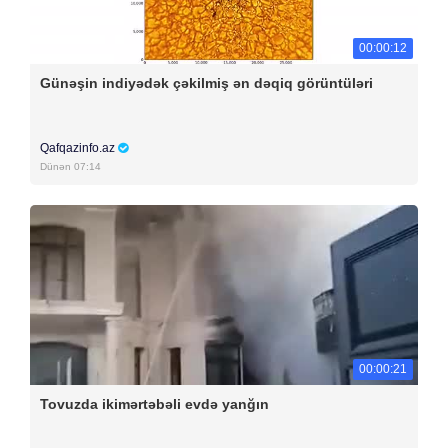
00:00:12
Günəşin indiyədək çəkilmiş ən dəqiq görüntüləri
Qafqazinfo.az
Dünən 07:14
00:00:21
Tovuzda ikimərtəbəli evdə yanğın