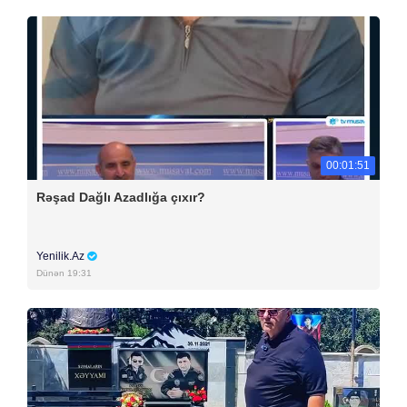
00:01:51
Rəşad Dağlı Azadlığa çıxır?
Yenilik.Az
Dünən 19:31