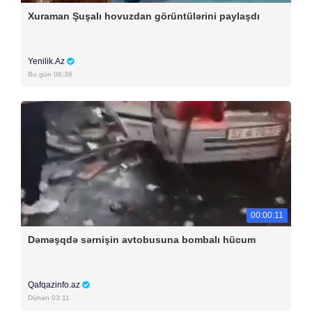
Xuraman Şuşalı hovuzdan görüntülərini paylaşdı
Yenilik.Az
Bu gün 08:36
00:00:11
Dəməşqdə sərnişin avtobusuna bombalı hücum
Qafqazinfo.az
Dünən 03:11