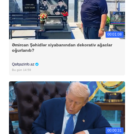
00:01:08
Əmircan Şəhidlər xiyabanından dekorativ ağaclar
oğurlanıb?
Qafqazinfo.az
Bu gün 14:59
00:00:31