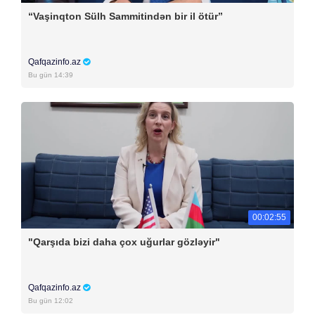
“Vaşinqton Sülh Sammitindən bir il ötür”
Qafqazinfo.az
Bu gün 14:39
00:02:55
"Qarşıda bizi daha çox uğurlar gözləyir"
Qafqazinfo.az
Bu gün 12:02