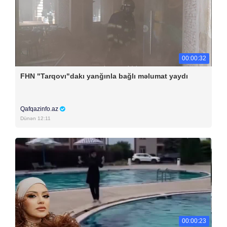
00:00:32
FHN "Tarqovı"dakı yanğınla bağlı məlumat yaydı
Qafqazinfo.az
Dünən 12:11
00:00:23