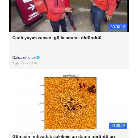
00:00:16
Canlı yayım zamanı güllələnərək öldürüldü
Qafqazinfo.az
2 gün öncə 08:04
00:00:12
Günəşin indiyədək çəkilmiş ən dəqiq görüntüləri