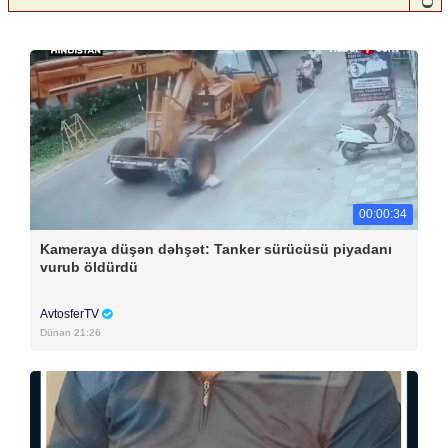
00:00:34
Kameraya düşən dəhşət: Tanker sürücüsü piyadanı
vurub öldürdü
AvtosferTV
Dünən 21:26