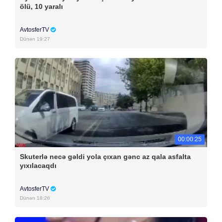
ölü, 10 yaralı
AvtosferTV
Dünən 19:27
00:00:25
Skuterlə necə gəldi yola çıxan gənc az qala asfalta
yıxılacaqdı
AvtosferTV
Dünən 18:26