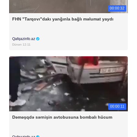
00:00:32
FHN "Tarqovı"dakı yanğınla bağlı məlumat yaydı
Qafqazinfo.az
Dünən 12:11
00:00:11
Dəməşqdə sərnişin avtobusuna bombalı hücum