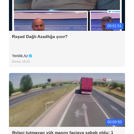
00:01:51
Rəşad Dağlı Azadlığa çıxır?
Yenilik.Az
Dünən 19:31
00:00:50
Əyləci tutmayan yük maşını faciəyə səbəb oldu: 1