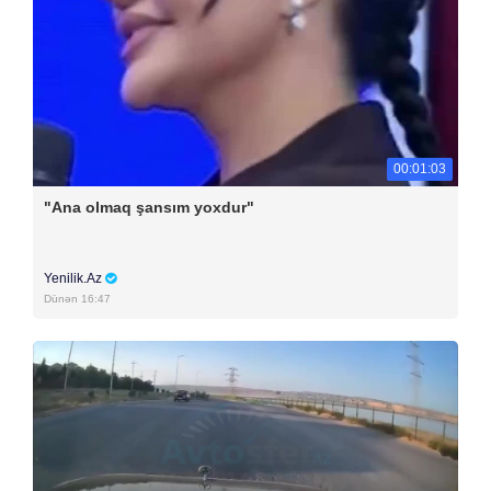
00:01:03
"Ana olmaq şansım yoxdur"
Yenilik.Az
Dünən 16:47