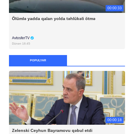
00:00:33
Ölümlə yadda qalan yolda təhlükəli ötmə
AvtosferTV
Dünən 16:45
POPULYAR
00:00:18
Zelenski Ceyhun Bayramovu qəbul etdi