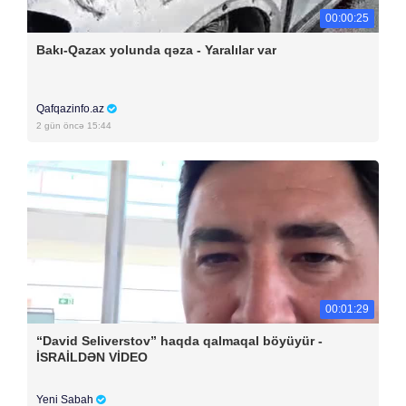
00:00:25
Bakı-Qazax yolunda qəza - Yaralılar var
Qafqazinfo.az
2 gün öncə 15:44
00:01:29
“David Seliverstov” haqda qalmaqal böyüyür -
İSRAİLDƏN VİDEO
Yeni Sabah