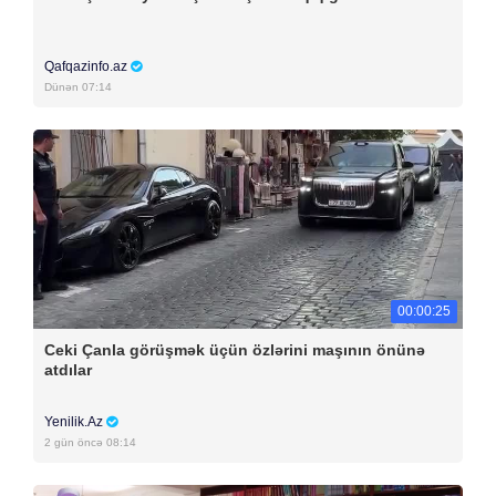
Qafqazinfo.az
Dünən 07:14
00:00:25
Ceki Çanla görüşmək üçün özlərini maşının önünə
atdılar
Yenilik.Az
2 gün öncə 08:14