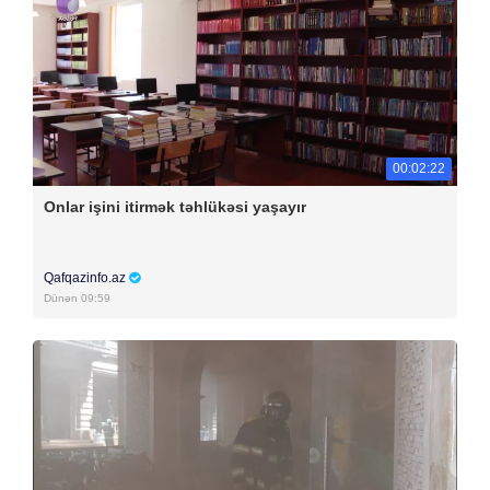
00:02:22
Onlar işini itirmək təhlükəsi yaşayır
Qafqazinfo.az
Dünən 09:59