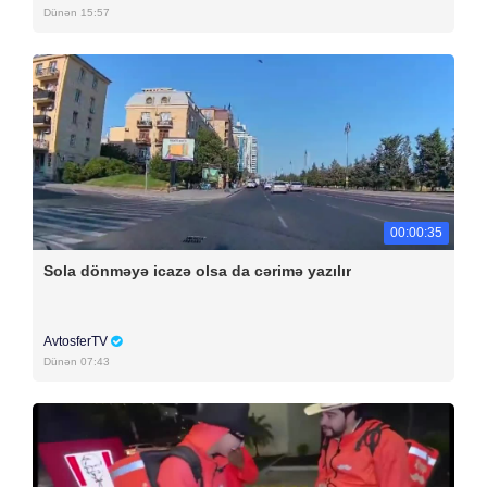
Dünən 15:57
00:00:35
Sola dönməyə icazə olsa da cərimə yazılır
AvtosferTV
Dünən 07:43