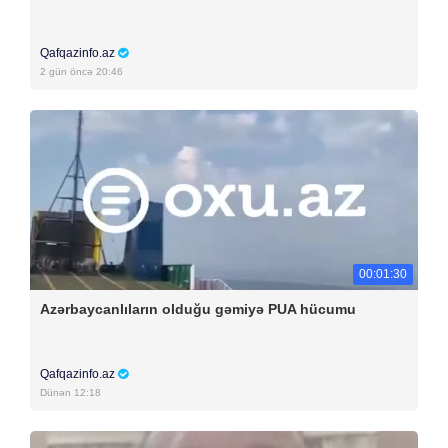
Qafqazinfo.az
2 gün öncə 20:46
00:01:30
Azərbaycanlıların olduğu gəmiyə PUA hücumu
Qafqazinfo.az
Dünən 12:18