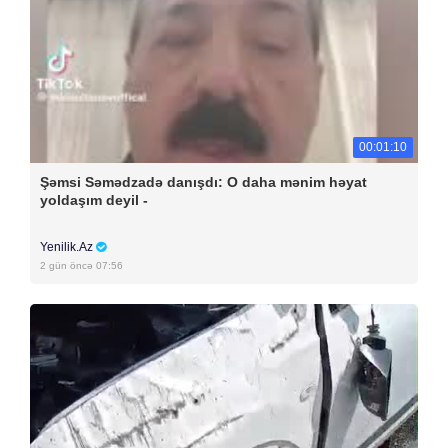
00:01:10
Şəmsi Səmədzadə danışdı: O daha mənim həyat
yoldaşım deyil -
Yenilik.Az
2 gün öncə 07:56