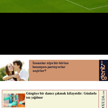
Yuri Tilemansın qolu
20.05.2026
0
QAFQAZINFO.AZ
ABUNƏ OL
Nə düşünürsən?