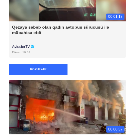
00:01:13
Qəzaya səbəb olan qadın avtobus sürücüsü ilə
mübahisə etdi
AvtosferTV
Dünən 19:01
POPULYAR
00:00:37