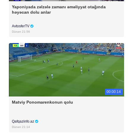
Yaponiyada zəlzələ zamanı əməliyyat otağında
həyəcan dolu anlar
AvtosferTV
Dünən 21:56
00:00:14
Matviy Ponomarenkonun qolu
Qafqazinfo.az
Dünən 21:14