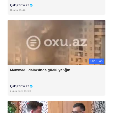
Qafqazinfo.az
Dünən 15:44
00:00:45
Məmmədli dairəsində güclü yanğın
Qafqazinfo.az
2 gün öncə 08:08