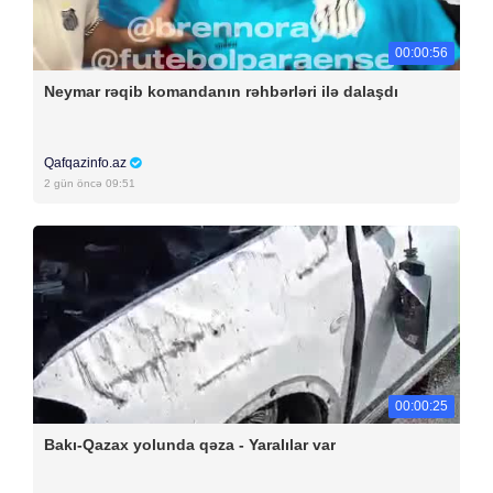
00:00:56
Neymar rəqib komandanın rəhbərləri ilə dalaşdı
Qafqazinfo.az
2 gün öncə 09:51
00:00:25
Bakı-Qazax yolunda qəza - Yaralılar var