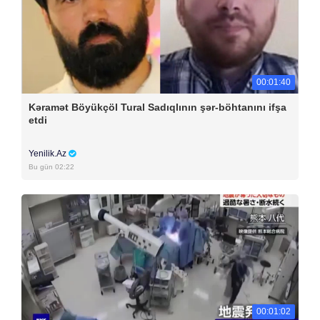
00:01:40
Kəramət Böyükçöl Tural Sadıqlının şər-böhtanını ifşa
etdi
Yenilik.Az
Bu gün 02:22
00:01:02