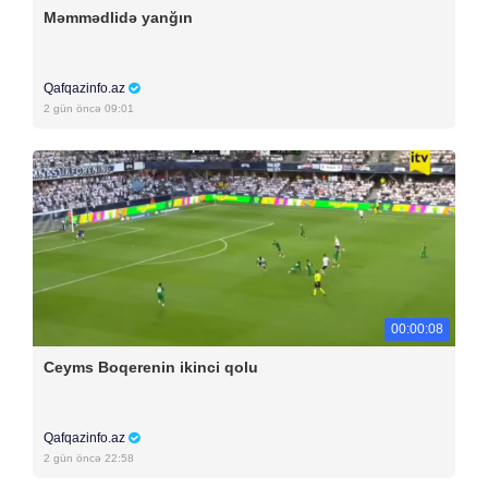
Məmmədlidə yanğın
Qafqazinfo.az
2 gün öncə 09:01
00:00:08
Ceyms Boqerenin ikinci qolu
Qafqazinfo.az
2 gün öncə 22:58