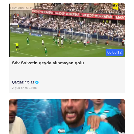
00:00:12
Stiv Solvetin qeydə alınmayan qolu
Qafqazinfo.az
2 gün öncə 23:06