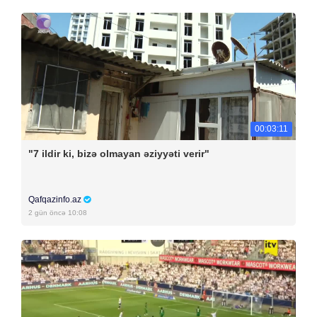
00:03:11
"7 ildir ki, bizə olmayan əziyyəti verir"
Qafqazinfo.az
2 gün öncə 10:08