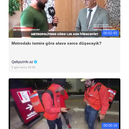
00:02:45
Metrodakı təmirə görə əlavə xərcə düşəcəyik?
Qafqazinfo.az
2 gün öncə 15:49
00:00:16