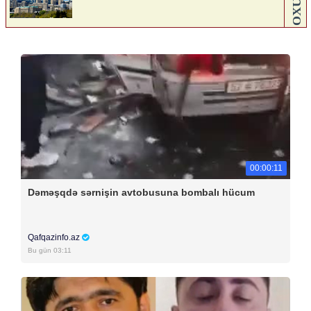
00:00:11
Dəməşqdə sərnişin avtobusuna bombalı hücum
Qafqazinfo.az
Bu gün 03:11