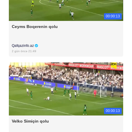
00:00:13
Ceyms Boqerenin qolu
Qafqazinfo.az
2 gün öncə 21:49
00:00:13
Velko Simiçin qolu