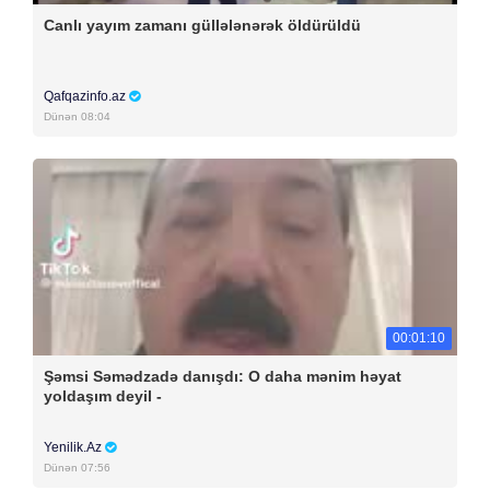
Canlı yayım zamanı güllələnərək öldürüldü
Qafqazinfo.az
Dünən 08:04
00:01:10
Şəmsi Səmədzadə danışdı: O daha mənim həyat
yoldaşım deyil -
Yenilik.Az
Dünən 07:56