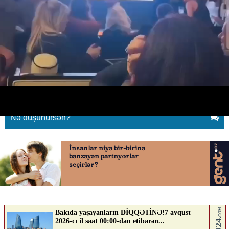
“Yeraltı”nın sezon finalını birlikdə
izlədilər
21.05.2026
0
QAFQAZINFO.AZ
ABUNƏ OL
Nə düşünürsən?