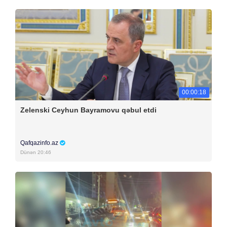
00:00:18
Zelenski Ceyhun Bayramovu qəbul etdi
Qafqazinfo.az
Dünən 20:46