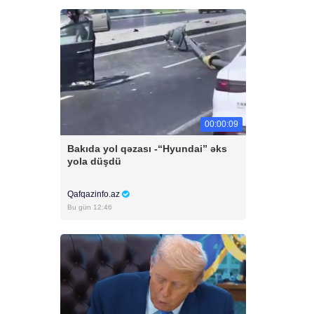
00:00:09
Bakıda yol qəzası -“Hyundai” əks
yola düşdü
Qafqazinfo.az
Bu gün 12:46