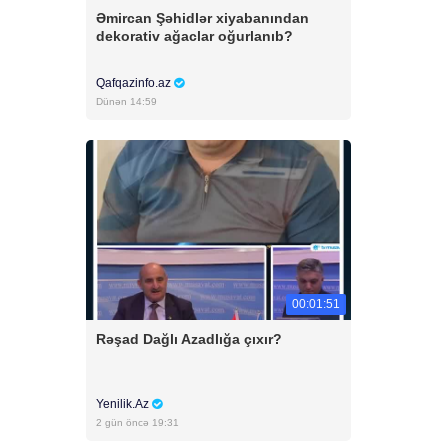
Əmircan Şəhidlər xiyabanından
dekorativ ağaclar oğurlanıb?
Qafqazinfo.az
Dünən 14:59
00:01:51
Rəşad Dağlı Azadlığa çıxır?
Yenilik.Az
2 gün öncə 19:31