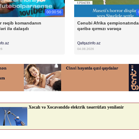
00:00:56
r rəqib komandanın
Cənubi Afrika çempionatında
əri ilə dalaşdı
qəribə qırmızı vərəqə
nfo.az
Qafqazinfo.az
26
04.08.2026