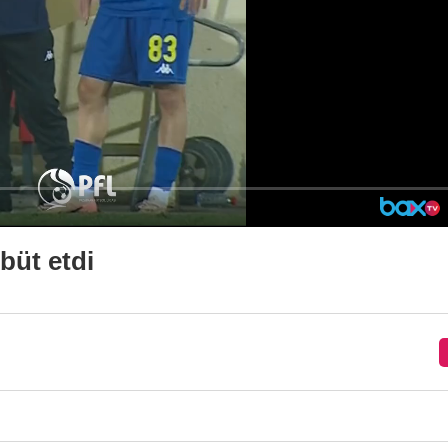
büt etdi