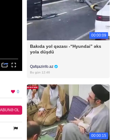
00:00:09
Bakıda yol qəzası -“Hyundai” əks
yola düşdü
Qafqazinfo.az
Bu gün 12:46
0
ABUNƏ OL
00:00:15