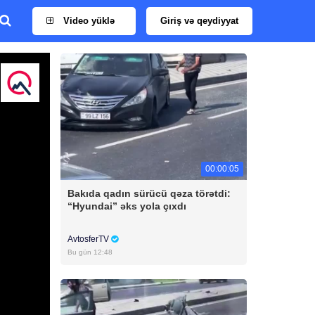
Video yüklə
Giriş və qeydiyyat
00:00:05
Bakıda qadın sürücü qəza törətdi:
“Hyundai” əks yola çıxdı
AvtosferTV
Bu gün 12:48