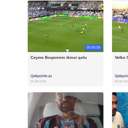
00:00:08
Ceyms Boqerenin ikinci qolu
Velko 
Qafqazinfo.az
Qafqazi
05.08.2026
05.08.20