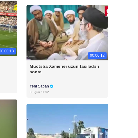
00:00:13
00:00:12
Müctəba Xamenei uzun fasilədən
sonra
Yeni Sabah
Bu gün 11:52