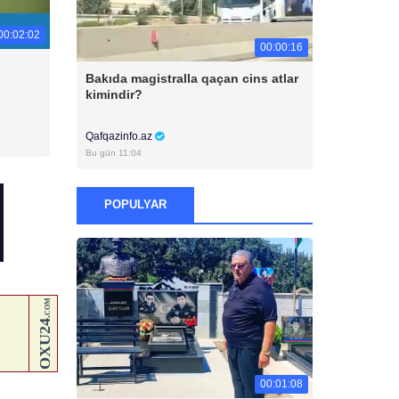
00:02:02
00:00:16
Bakıda magistralla qaçan cins atlar
kimindir?
Qafqazinfo.az
Bu gün 11:04
POPULYAR
00:01:08