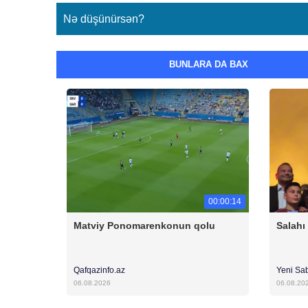
Nə düşünürsən?
BUNLARA DA BAX
00:00:14
Matviy Ponomarenkonun qolu
Salahı
Qafqazinfo.az
Yeni Sa
06.08.2026
06.08.20