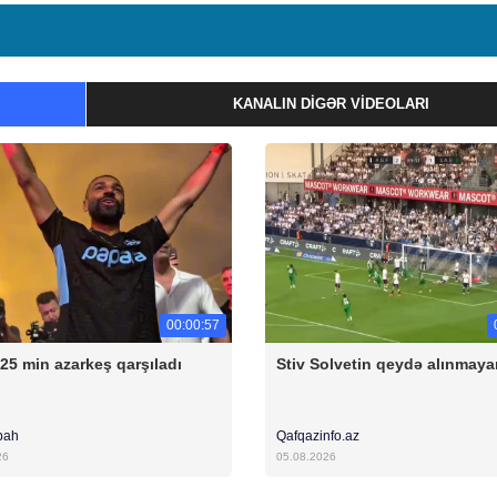
KANALIN DIGƏR VIDEOLARI
00:00:57
 25 min azarkeş qarşıladı
Stiv Solvetin qeydə alınmaya
bah
Qafqazinfo.az
26
05.08.2026