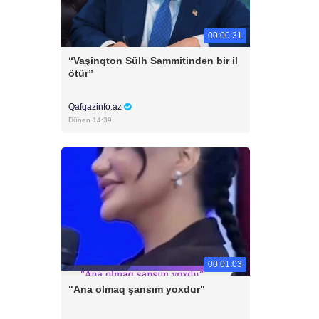
00:00:31
“Vaşinqton Sülh Sammitindən bir il
ötür”
Qafqazinfo.az
Dünən 14:39
00:01:03
"Ana olmaq şansım yoxdur"