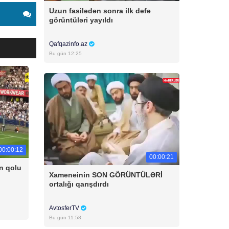
Uzun fasilədən sonra ilk dəfə
görüntüləri yayıldı
Qafqazinfo.az
Bu gün 12:25
00:00:12
00:00:21
n qolu
Xameneinin SON GÖRÜNTÜLƏRİ
ortalığı qarışdırdı
AvtosferTV
Bu gün 11:58