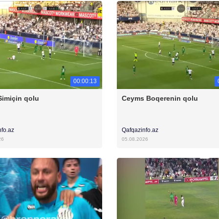
00:00:13
Simiçin qolu
Ceyms Boqerenin qolu
nfo.az
Qafqazinfo.az
26
05.08.2026