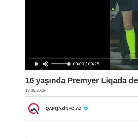
16 yaşında Premyer Liqada de
19.05.2026
QAFQAZINFO.AZ