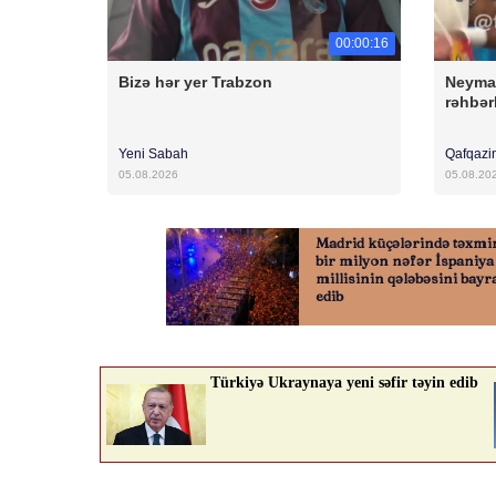
00:00:16
Bizə hər yer Trabzon
Neyma
rəhbərl
Yeni Sabah
Qafqazi
05.08.2026
05.08.20