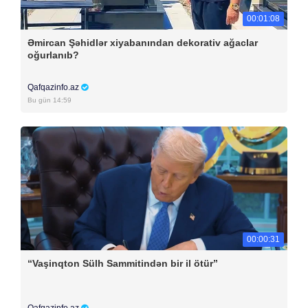
00:01:08
Əmircan Şəhidlər xiyabanından dekorativ ağaclar
oğurlanıb?
Qafqazinfo.az
Bu gün 14:59
00:00:31
“Vaşinqton Sülh Sammitindən bir il ötür”