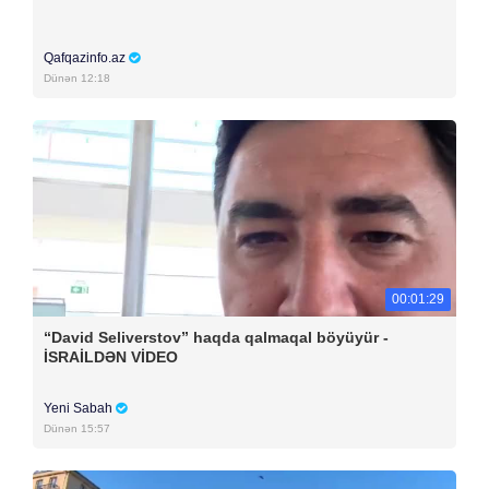
Qafqazinfo.az
Dünən 12:18
00:01:29
“David Seliverstov” haqda qalmaqal böyüyür -
İSRAİLDƏN VİDEO
Yeni Sabah
Dünən 15:57