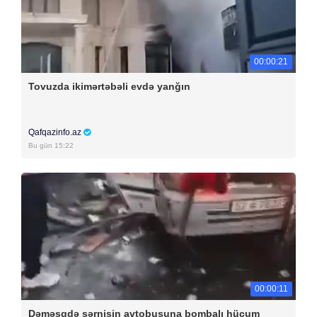
00:00:21
Tovuzda ikimərtəbəli evdə yanğın
Qafqazinfo.az
Bu gün 15:22
00:00:11
Dəməşqdə sərnişin avtobusuna bombalı hücum