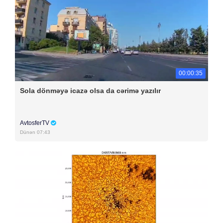
00:00:35
Sola dönməyə icazə olsa da cərimə yazılır
AvtosferTV
Dünən 07:43