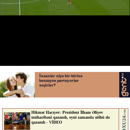
Morqan Rocersin qolu
21.05.2026
0
QAFQAZINFO.AZ
ABUNƏ OL
Nə düşünürsən?