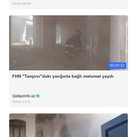
Dünən 09:59
00:00:32
FHN "Tarqovı"dakı yanğınla bağlı məlumat yaydı
Qafqazinfo.az
Dünən 12:11