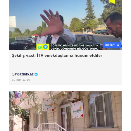
00:02:14
Şəkiliş vaxtı İTV əməkdaşlarına hücum etdilər
Qafqazinfo.az
Bu gün 11:10