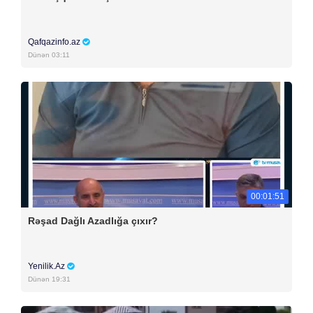
Qafqazinfo.az
Dünən 03:11
00:01:51
Rəşad Dağlı Azadlığa çıxır?
Yenilik.Az
Dünən 19:31