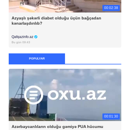
00:02:38
Azyaşlı şəkərli diabet olduğu üçün bağçadan
kənarlaşdırılıb?
Qafqazinfo.az
Bu gün 09:43
POPULYAR
00:01:30
Azərbaycanlıların olduğu gəmiyə PUA hücumu