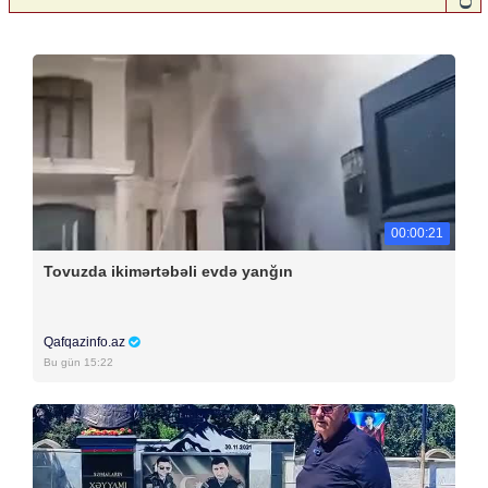
00:00:21
Tovuzda ikimərtəbəli evdə yanğın
Qafqazinfo.az
Bu gün 15:22