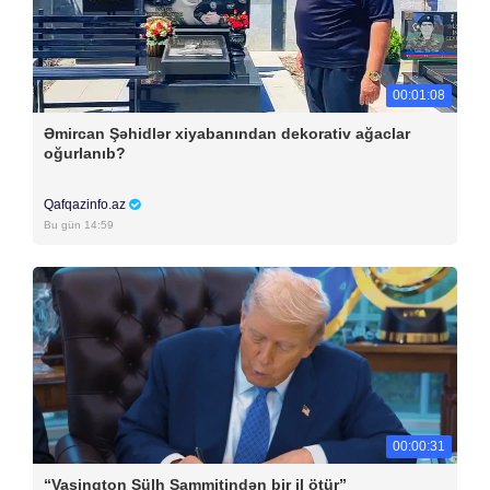
00:01:08
Əmircan Şəhidlər xiyabanından dekorativ ağaclar
oğurlanıb?
Qafqazinfo.az
Bu gün 14:59
00:00:31
“Vaşinqton Sülh Sammitindən bir il ötür”