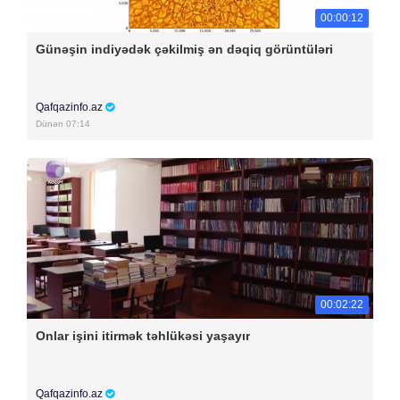
00:00:12
Günəşin indiyədək çəkilmiş ən dəqiq görüntüləri
Qafqazinfo.az
Dünən 07:14
00:02:22
Onlar işini itirmək təhlükəsi yaşayır
Qafqazinfo.az