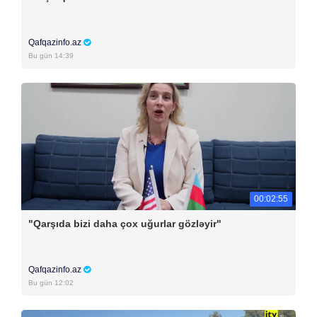
Qafqazinfo.az
Bu gün 14:39
00:02:55
"Qarşıda bizi daha çox uğurlar gözləyir"
Qafqazinfo.az
Bu gün 12:02