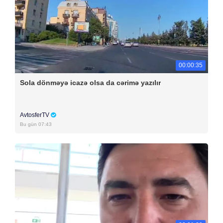
00:00:35
Sola dönməyə icazə olsa da cərimə yazılır
AvtosferTV
Bu gün 07:43