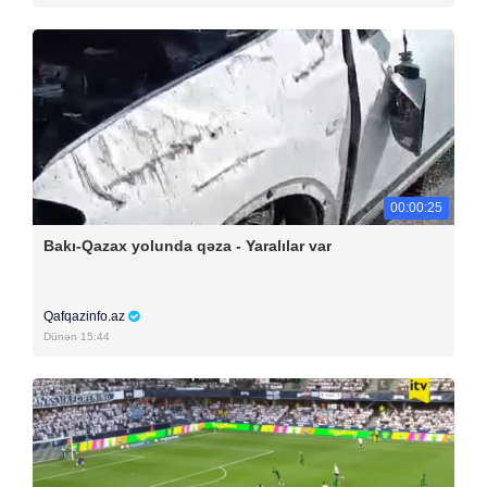
00:00:25
Bakı-Qazax yolunda qəza - Yaralılar var
Qafqazinfo.az
Dünən 15:44