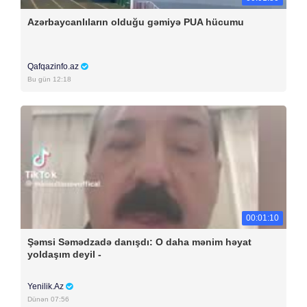
Azərbaycanlıların olduğu gəmiyə PUA hücumu
Qafqazinfo.az
Bu gün 12:18
00:01:10
Şəmsi Səmədzadə danışdı: O daha mənim həyat
yoldaşım deyil -
Yenilik.Az
Dünən 07:56