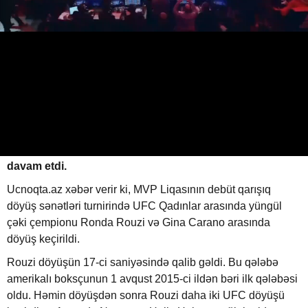
Qadın MMA döyüşçüsü rəqibini
cəmi 17 saniyəyə məğlub etdi
17.05.2026
0
UCNOQTA.AZ
ABUNƏ OL
Ən çox gözlənilən döyüşlərdən biri cəmi 17 saniyə
davam etdi.
Ucnoqta.az xəbər verir ki, MVP Liqasının debüt qarışıq
döyüş sənətləri turnirində UFC Qadınlar arasında yüngül
çəki çempionu Ronda Rouzi və Gina Carano arasında
döyüş keçirildi.
Rouzi döyüşün 17-ci saniyəsində qalib gəldi. Bu qələbə
amerikalı boksçunun 1 avqust 2015-ci ildən bəri ilk qələbəsi
oldu. Həmin döyüşdən sonra Rouzi daha iki UFC döyüşü