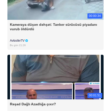
00:00:34
Kameraya düşən dəhşət: Tanker sürücüsü piyadanı
vurub öldürdü
AvtosferTV
Bu gün 21:26
00:01:51
Rəşad Dağlı Azadlığa çıxır?