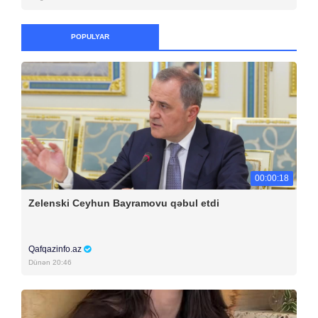
POPULYAR
00:00:18
Zelenski Ceyhun Bayramovu qəbul etdi
Qafqazinfo.az
Dünən 20:46