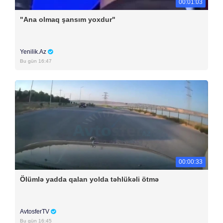
00:01:03
"Ana olmaq şansım yoxdur"
Yenilik.Az
Bu gün 16:47
00:00:33
Ölümlə yadda qalan yolda təhlükəli ötmə
AvtosferTV
Bu gün 16:45