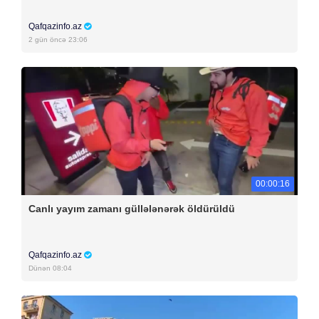
Qafqazinfo.az
2 gün öncə 23:06
00:00:16
Canlı yayım zamanı güllələnərək öldürüldü
Qafqazinfo.az
Dünən 08:04