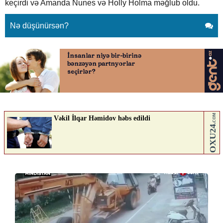
keçirdi və Amanda Nunes və Holly Holma məğlub oldu.
Nə düşünürsən?