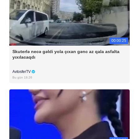
00:00:25
Skuterlə necə gəldi yola çıxan gənc az qala asfalta
yıxılacaqdı
AvtosferTV
Bu gün 18:26