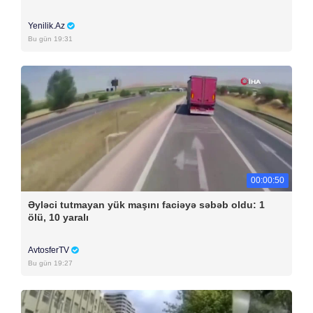
Yenilik.Az
Bu gün 19:31
00:00:50
Əyləci tutmayan yük maşını faciəyə səbəb oldu: 1
ölü, 10 yaralı
AvtosferTV
Bu gün 19:27