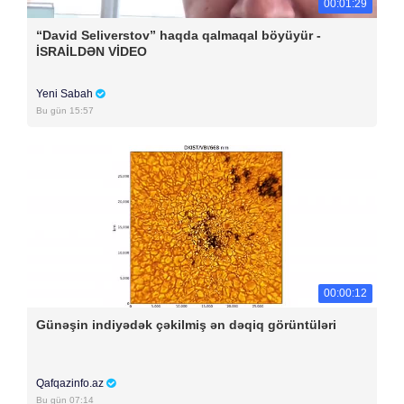
00:01:29
“David Seliverstov” haqda qalmaqal böyüyür -
İSRAİLDƏN VİDEO
Yeni Sabah
Bu gün 15:57
00:00:12
Günəşin indiyədək çəkilmiş ən dəqiq görüntüləri
Qafqazinfo.az
Bu gün 07:14