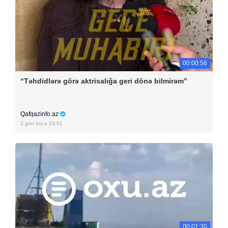
00:00:56
“Təhdidlərə görə aktrisalığa geri dönə bilmirəm”
Qafqazinfo.az
2 gün öncə 23:01
00:01:30