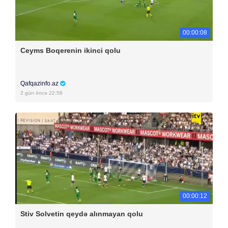
00:00:08
Ceyms Boqerenin ikinci qolu
Qafqazinfo.az
2 gün öncə 22:58
00:00:12
Stiv Solvetin qeydə alınmayan qolu