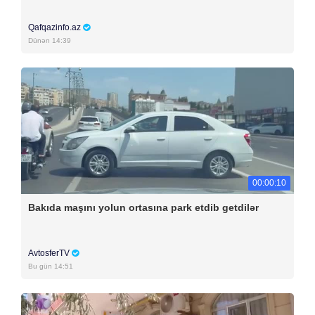
Qafqazinfo.az
Dünən 14:39
00:00:10
Bakıda maşını yolun ortasına park etdib getdilər
AvtosferTV
Bu gün 14:51