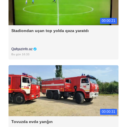
00:00:21
Stadiondan uçan top yolda qəza yaratdı
Qafqazinfo.az
Bu gün 16:33
00:00:31
Tovuzda evdə yanğın