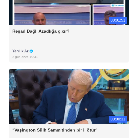
00:01:51
Rəşad Dağlı Azadlığa çıxır?
Yenilik.Az
2 gün öncə 19:31
00:00:31
“Vaşinqton Sülh Sammitindən bir il ötür”