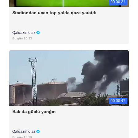
00:00:21
Stadiondan uçan top yolda qəza yaratdı
Qafqazinfo.az
Bu gün 16:33
00:00:47
Bakıda güclü yanğın
Qafqazinfo.az
Bu gün 16:10