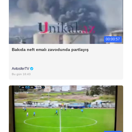
00:00:57
Bakıda neft emalı zavodunda partlayış
AvtosferTV
Bu gün 16:43