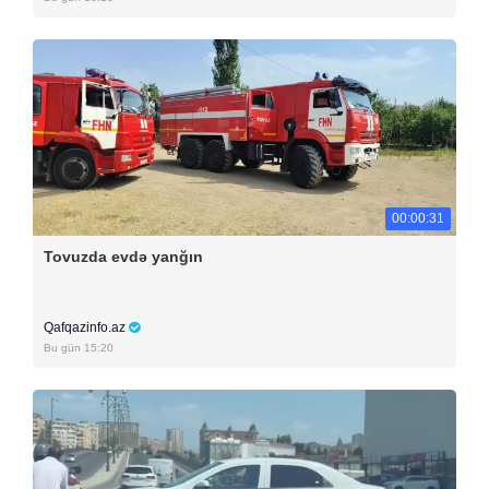
00:00:31
Tovuzda evdə yanğın
Qafqazinfo.az
Bu gün 15:20