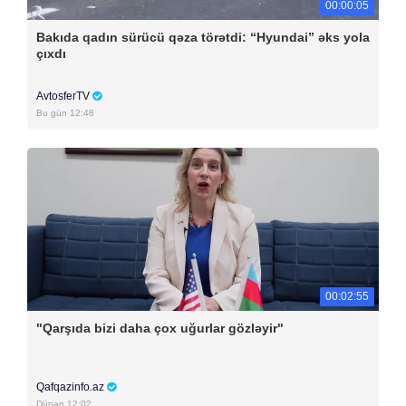
00:00:05
Bakıda qadın sürücü qəza törətdi: “Hyundai” əks yola
çıxdı
AvtosferTV
Bu gün 12:48
00:02:55
"Qarşıda bizi daha çox uğurlar gözləyir"
Qafqazinfo.az
Dünən 12:02