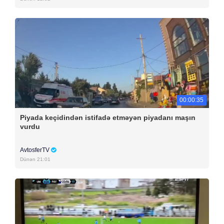
00:00:35
Piyada keçidindən istifadə etməyən piyadanı maşın
vurdu
AvtosferTV
Dünən 21:01