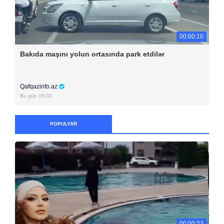
00:00:10
Bakıda maşını yolun ortasında park etdilər
Qafqazinfo.az
Bu gün 15:02
POPULYAR
00:00:23