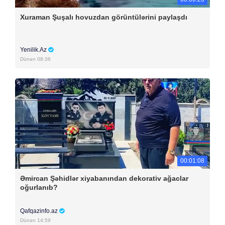
Xuraman Şuşalı hovuzdan görüntülərini paylaşdı
Yenilik.Az
Dünən 08:36
00:01:08
Əmircan Şəhidlər xiyabanından dekorativ ağaclar
oğurlanıb?
Qafqazinfo.az
Dünən 14:59