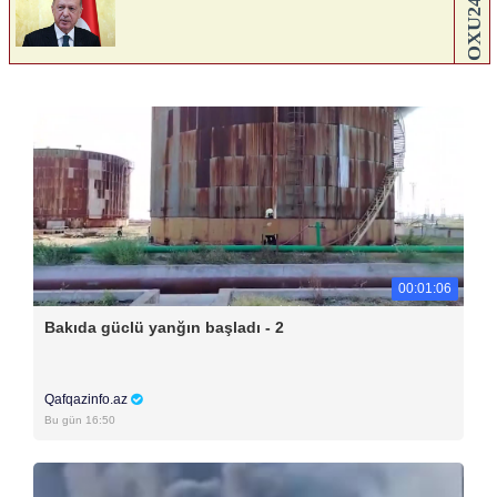
00:01:06
Bakıda güclü yanğın başladı - 2
Qafqazinfo.az
Bu gün 16:50