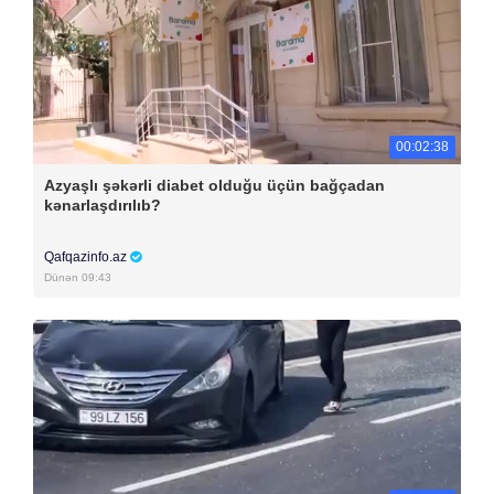
00:02:38
Azyaşlı şəkərli diabet olduğu üçün bağçadan
kənarlaşdırılıb?
Qafqazinfo.az
Dünən 09:43