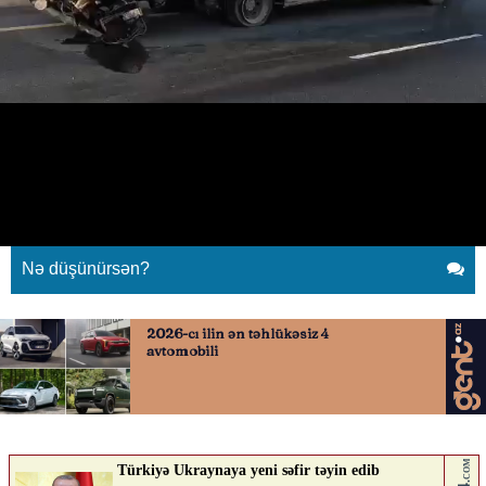
Sükan arxasında yuxulaması
ehtimal olunan sürücü həyatını
itirdi.
03.06.2026
0
AVTOSFERTV
ABUNƏ OL
Nə düşünürsən?