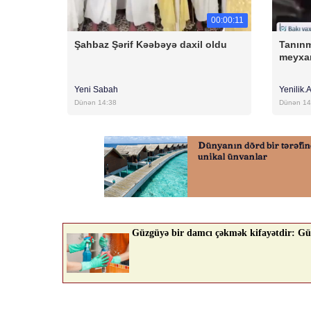
00:00:11
Şahbaz Şərif Kəəbəyə daxil oldu
Tanınm
meyxa
Yeni Sabah
Yenilik.
Dünən 14:38
Dünən 14