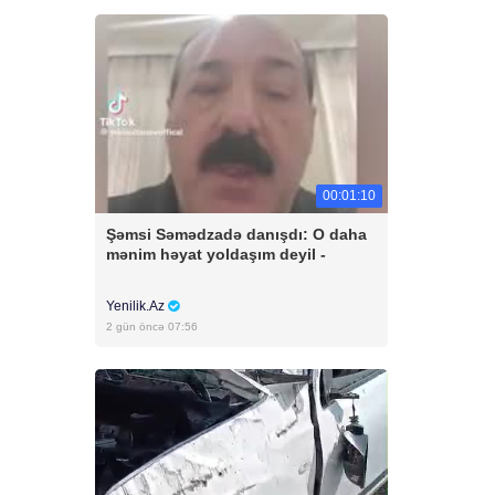
00:01:10
Şəmsi Səmədzadə danışdı: O daha
mənim həyat yoldaşım deyil -
Yenilik.Az
2 gün öncə 07:56