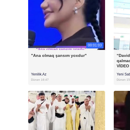
00:01:03
"Ana olmaq şansım yoxdur"
“David
qalmaq
VİDEO
Yenilik.Az
Yeni Sa
Dünən 16:47
Dünən 15