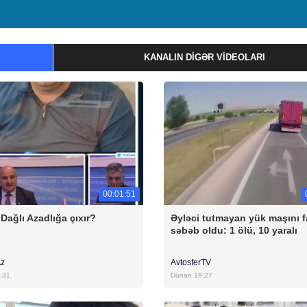
KANALIN DIGƏR VIDEOLARI
00:01:51
Dağlı Azadlığa çıxır?
Əyləci tutmayan yük maşını f
səbəb oldu: 1 ölü, 10 yaralı
Az
AvtosferTV
:31
Dünən 19:27