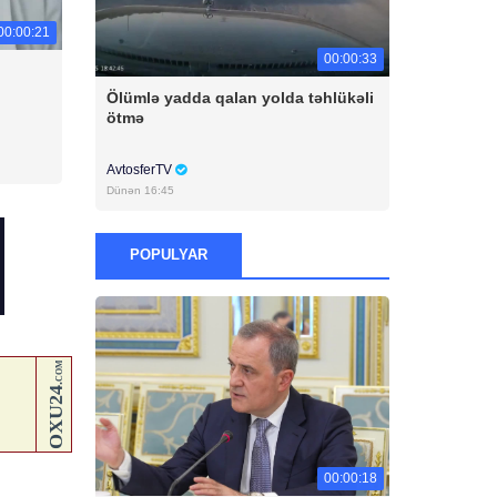
00:00:21
00:00:33
Ölümlə yadda qalan yolda təhlükəli
ötmə
AvtosferTV
Dünən 16:45
POPULYAR
00:00:18