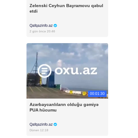
Zelenski Ceyhun Bayramovu qəbul
etdi
Qafqazinfo.az
2 gün öncə 20:46
00:01:30
Azərbaycanlıların olduğu gəmiyə
PUA hücumu
Qafqazinfo.az
Dünən 12:18