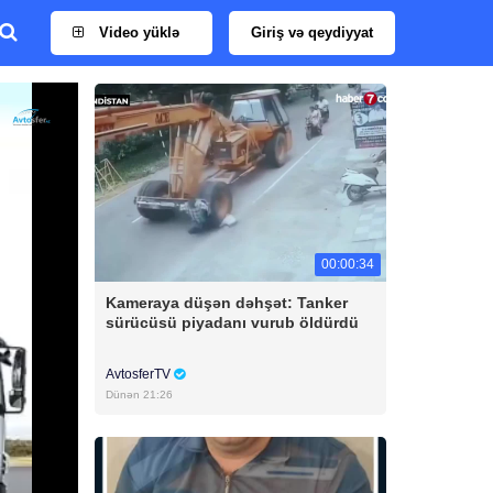
Video yüklə
Giriş və qeydiyyat
00:00:34
Kameraya düşən dəhşət: Tanker
sürücüsü piyadanı vurub öldürdü
AvtosferTV
Dünən 21:26