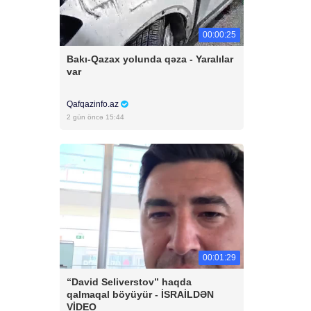
00:00:25
Bakı-Qazax yolunda qəza - Yaralılar
var
Qafqazinfo.az
2 gün öncə 15:44
00:01:29
“David Seliverstov” haqda
qalmaqal böyüyür - İSRAİLDƏN
VİDEO