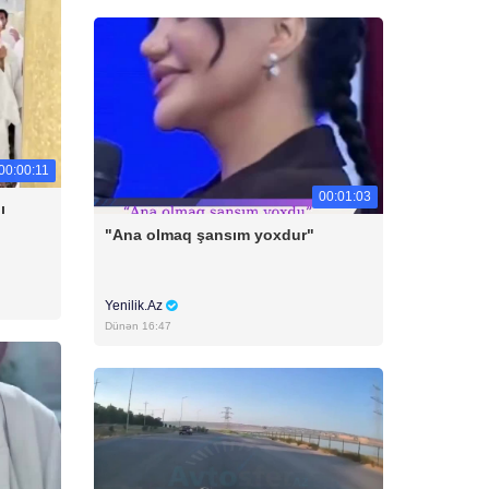
00:00:11
00:01:03
ı
"Ana olmaq şansım yoxdur"
Yenilik.Az
Dünən 16:47