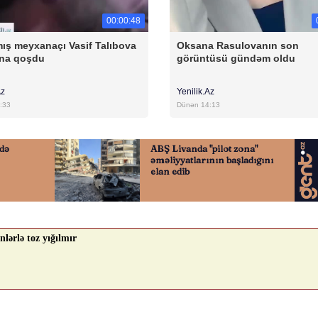
00:00:48
ış meyxanaçı Vasif Talıbova
Oksana Rasulovanın son
na qoşdu
görüntüsü gündəm oldu
Az
Yenilik.Az
:33
Dünən 14:13