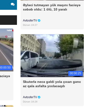
Əyləci tutmayan yük maşını faciəyə
səbəb oldu: 1 ölü, 10 yaralı
AvtosferTV
Dünən 19:27
00:00:50
00:00:25
aciəyə
Skuterlə necə gəldi yola çıxan gənc
az qala asfalta yıxılacaqdı
AvtosferTV
Dünən 18:26