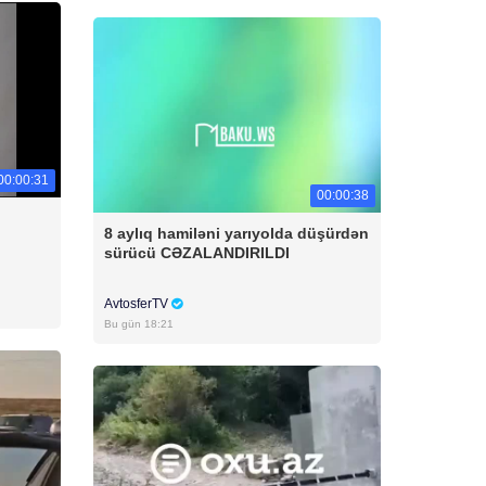
00:00:31
00:00:38
8 aylıq hamiləni yarıyolda düşürdən
sürücü CƏZALANDIRILDI
AvtosferTV
Bu gün 18:21