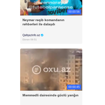
00:00:56
Neymar rəqib komandanın
rəhbərləri ilə dalaşdı
Qafqazinfo.az
Dünən 09:51
00:00:45
Məmmədli dairəsində güclü yanğın