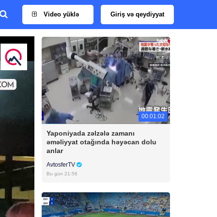
Video yüklə
Giriş və qeydiyyat
00:01:02
Yaponiyada zəlzələ zamanı
əməliyyat otağında həyəcan dolu
anlar
AvtosferTV
Bu gün 21:56