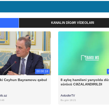
KANALIN DIGƏR VIDEOLARI
00:00:18
ski Ceyhun Bayramovu qəbul
8 aylıq hamiləni yarıyolda d
sürücü CƏZALANDIRILDI
nfo.az
AvtosferTV
0:46
Bu gün 18:21