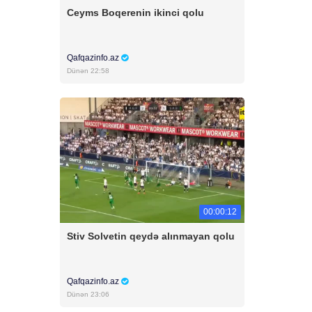
Ceyms Boqerenin ikinci qolu
Qafqazinfo.az
Dünən 22:58
00:00:12
Stiv Solvetin qeydə alınmayan qolu
Qafqazinfo.az
Dünən 23:06