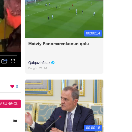
00:00:14
Matviy Ponomarenkonun qolu
Qafqazinfo.az
Bu gün 21:14
0
ABUNƏ OL
00:00:18