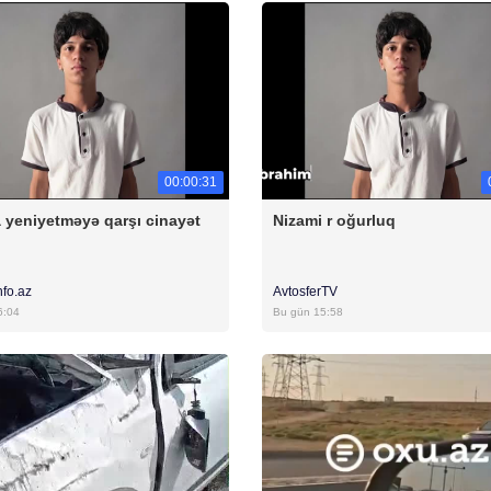
00:00:31
 yeniyetməyə qarşı cinayət
Nizami r oğurluq
nfo.az
AvtosferTV
6:04
Bu gün 15:58