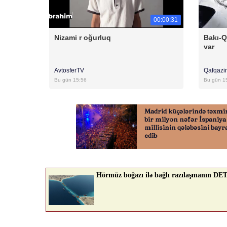
00:00:31
Nizami r oğurluq
Bakı-Q
var
AvtosferTV
Qafqazi
Bu gün 15:56
Bu gün 1