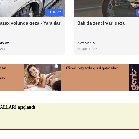
00:00:25
azax yolunda qəza - Yaralılar
Bakıda zəncirvari qəza
nfo.az
AvtosferTV
5:44
Bu gün 13:32