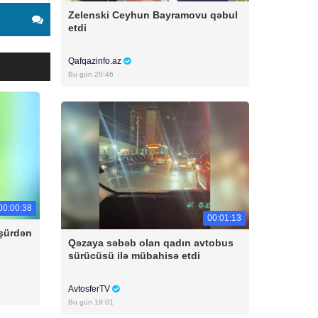
Zelenski Ceyhun Bayramovu qəbul
etdi
Qafqazinfo.az
Bu gün 20:46
00:00:38
00:01:13
üşürdən
Qəzaya səbəb olan qadın avtobus
sürücüsü ilə mübahisə etdi
AvtosferTV
Bu gün 19:01