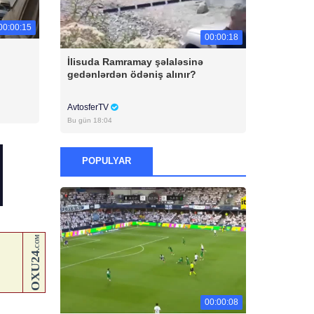
00:00:15
00:00:18
İlisuda Ramramay şəlaləsinə
gedənlərdən ödəniş alınır?
AvtosferTV
Bu gün 18:04
POPULYAR
00:00:08