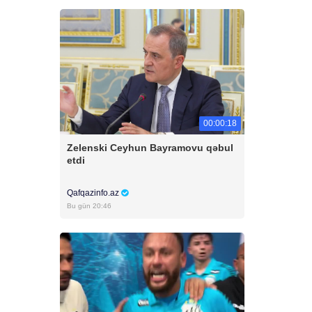
00:00:18
Zelenski Ceyhun Bayramovu qəbul
etdi
Qafqazinfo.az
Bu gün 20:46