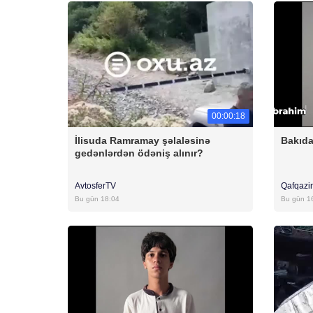
00:00:18
İlisuda Ramramay şəlaləsinə
Bakıda
gedənlərdən ödəniş alınır?
AvtosferTV
Qafqazi
Bu gün 18:04
Bu gün 1