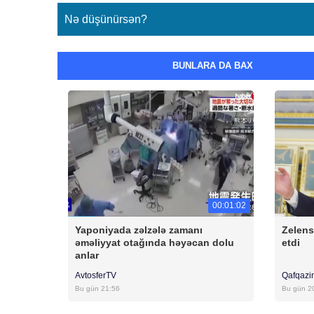
Nə düşünürsən?
BUNLARA DA BAX
00:01:02
Yaponiyada zəlzələ zamanı
Zelen
əməliyyat otağında həyəcan dolu
etdi
anlar
AvtosferTV
Qafqazi
Bu gün 21:56
Bu gün 2