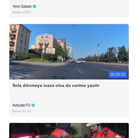
Yeni Sabah
Dünən 15:57
00:00:35
Sola dönməyə icazə olsa da cərimə yazılır
AvtosferTV
Dünən 07:43