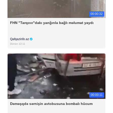
00:00:32
FHN "Tarqovı"dakı yanğınla bağlı məlumat yaydı
Qafqazinfo.az
Dünən 12:11
00:00:11
Dəməşqdə sərnişin avtobusuna bombalı hücum