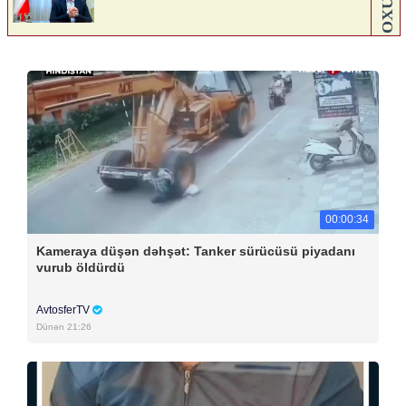
00:00:34
Kameraya düşən dəhşət: Tanker sürücüsü piyadanı
vurub öldürdü
AvtosferTV
Dünən 21:26