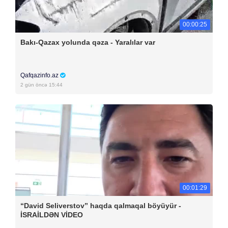
00:00:25
Bakı-Qazax yolunda qəza - Yaralılar var
Qafqazinfo.az
2 gün öncə 15:44
00:01:29
“David Seliverstov” haqda qalmaqal böyüyür -
İSRAİLDƏN VİDEO