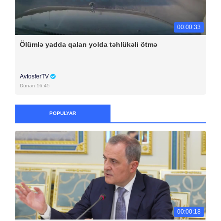
00:00:33
Ölümlə yadda qalan yolda təhlükəli ötmə
AvtosferTV
Dünən 16:45
POPULYAR
00:00:18