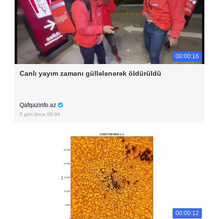
00:00:16
Canlı yayım zamanı güllələnərək öldürüldü
Qafqazinfo.az
2 gün öncə 08:04
00:00:12