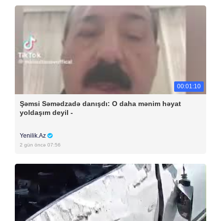
00:01:10
Şəmsi Səmədzadə danışdı: O daha mənim həyat
yoldaşım deyil -
Yenilik.Az
2 gün öncə 07:56