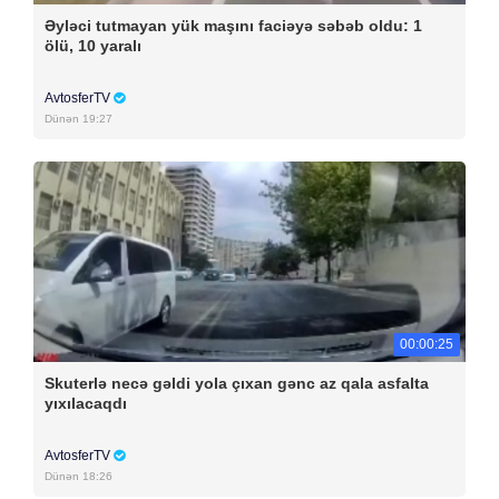
Əyləci tutmayan yük maşını faciəyə səbəb oldu: 1
ölü, 10 yaralı
AvtosferTV
Dünən 19:27
00:00:25
Skuterlə necə gəldi yola çıxan gənc az qala asfalta
yıxılacaqdı
AvtosferTV
Dünən 18:26