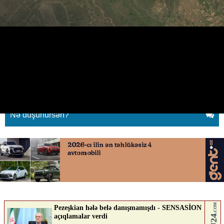
Ödənişli Şuşa yolu istifadəyə
verildi
03.06.2026
0
QAFQAZINFO.AZ
ABUNƏ OL
Nə düşünürsən?