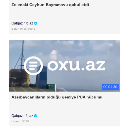
Zelenski Ceyhun Bayramovu qəbul etdi
Qafqazinfo.az
2 gün öncə 20:46
00:01:30
Azərbaycanlıların olduğu gəmiyə PUA hücumu
Qafqazinfo.az
Dünən 12:18