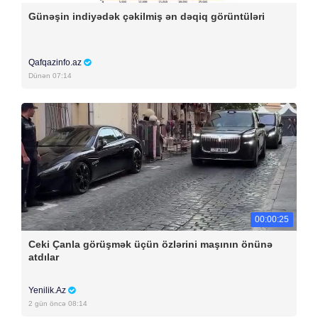
Günəşin indiyədək çəkilmiş ən dəqiq görüntüləri
Qafqazinfo.az
Dünən 07:14
00:00:25
Ceki Çanla görüşmək üçün özlərini maşının önünə
atdılar
Yenilik.Az
2 gün öncə 08:14