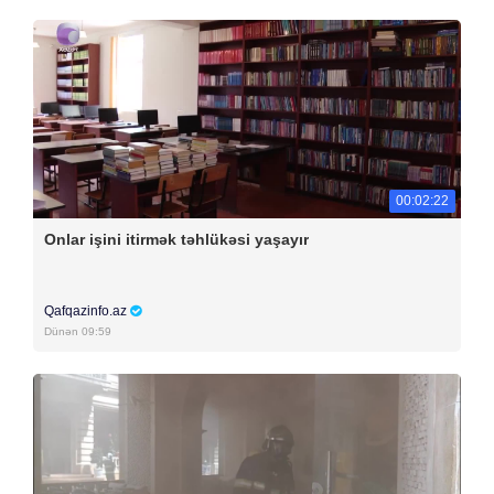
00:02:22
Onlar işini itirmək təhlükəsi yaşayır
Qafqazinfo.az
Dünən 09:59