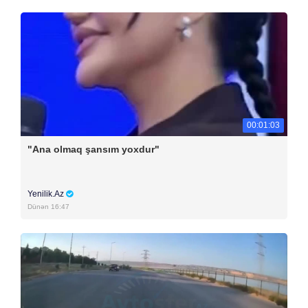
00:01:03
"Ana olmaq şansım yoxdur"
Yenilik.Az
Dünən 16:47