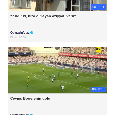
00:03:11
"7 ildir ki, bizə olmayan əziyyəti verir"
Qafqazinfo.az
Dünən 10:08
00:00:13
Ceyms Boqerenin qolu