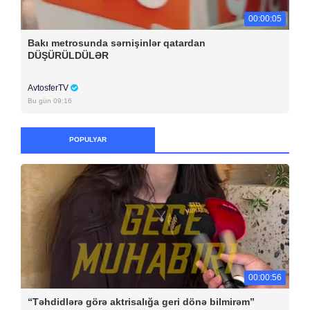
00:00:05
Bakı metrosunda sərnişinlər qatardan
DÜŞÜRÜLDÜLƏR
AvtosferTV
Bu gün 09:16
POPULYAR
00:00:56
“Təhdidlərə görə aktrisalığa geri dönə bilmirəm”