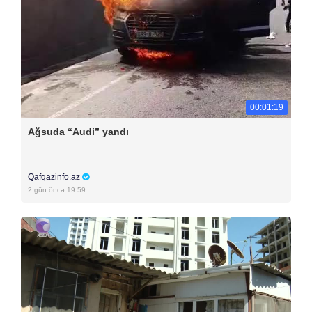
00:01:19
Ağsuda “Audi” yandı
Qafqazinfo.az
2 gün öncə 19:59