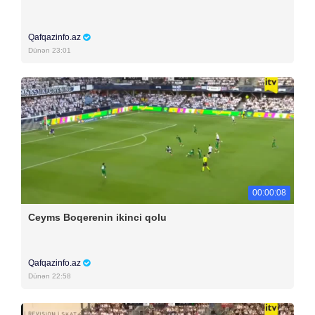
Qafqazinfo.az
Dünən 23:01
00:00:08
Ceyms Boqerenin ikinci qolu
Qafqazinfo.az
Dünən 22:58