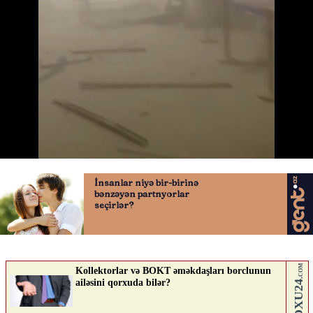
İran Küveyt aeroportunu vurdu
03.06.2026
0
QAFQAZINFO.AZ
ABUNƏ OL
Nə düşünürsən?