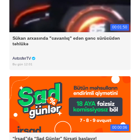
00:01:50
Sükan arxasında "cavanlıq" edən gənc sürücüdən
təhlükə
AvtosferTV
Bu gün 12:01
00:00:06
“İrşad”da “Şad Günlər” fürsəti başlayır!