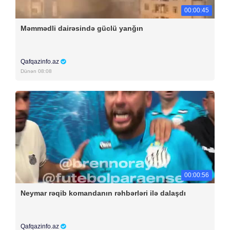
00:00:45
Məmmədli dairəsində güclü yanğın
Qafqazinfo.az
Dünən 08:08
00:00:56
Neymar rəqib komandanın rəhbərləri ilə dalaşdı
Qafqazinfo.az