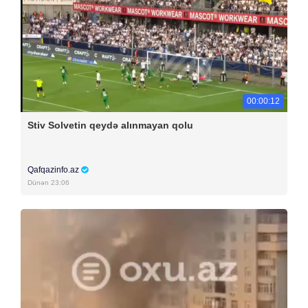
00:00:12
Stiv Solvetin qeydə alınmayan qolu
Qafqazinfo.az
Dünən 23:06