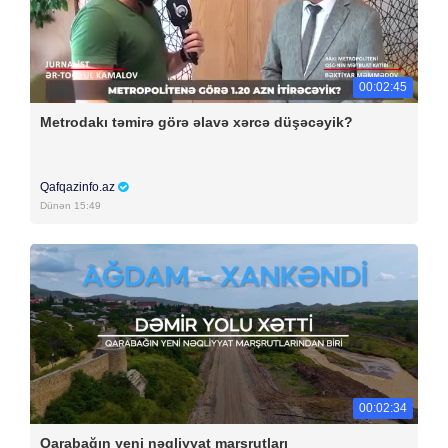
00:02:45
Metrodakı təmirə görə əlavə xərcə düşəcəyik?
Qafqazinfo.az
Dünən 15:49
00:02:34
Qarabağın yeni nəqliyyat marşrutları