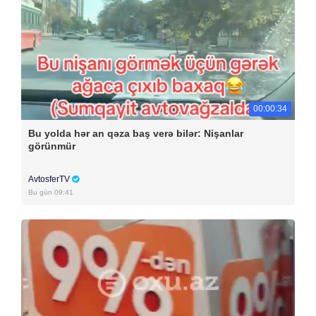
00:00:34
Bu yolda hər an qəza baş verə bilər: Nişanlar
görünmür
AvtosferTV
Bu gün 09:41