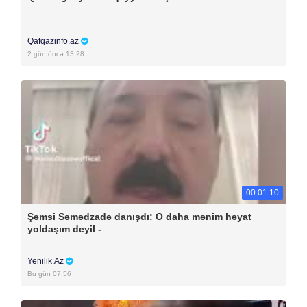
Qafqazinfo.az
2 gün öncə 13:28
00:01:10
Şəmsi Səmədzadə danışdı: O daha mənim həyat
yoldaşım deyil -
Yenilik.Az
Bu gün 07:56