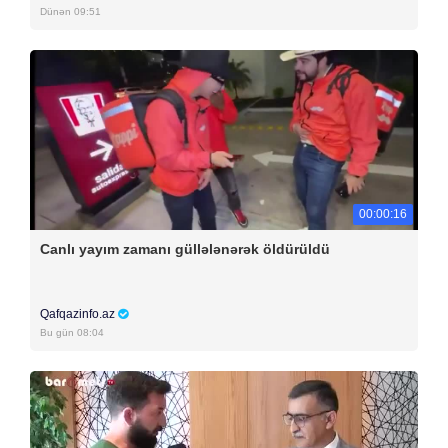
Dünən 09:51
00:00:16
Canlı yayım zamanı güllələnərək öldürüldü
Qafqazinfo.az
Bu gün 08:04