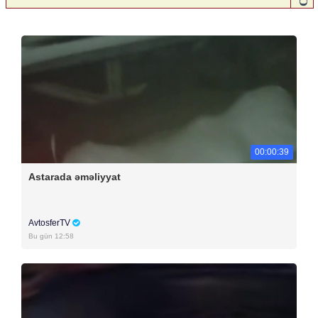
00:00:39
Astarada əməliyyat
AvtosferTV
Bu gün 12:58