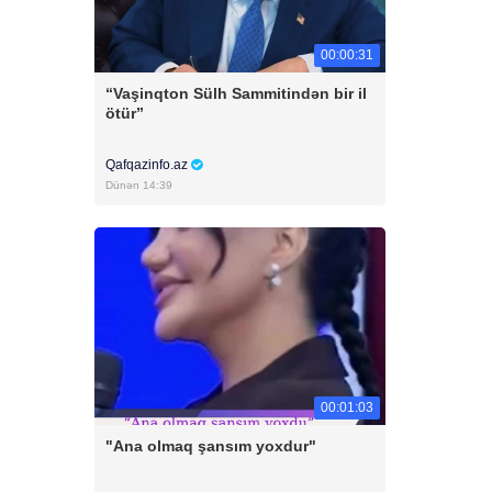
00:00:31
“Vaşinqton Sülh Sammitindən bir il
ötür”
Qafqazinfo.az
Dünən 14:39
00:01:03
"Ana olmaq şansım yoxdur"