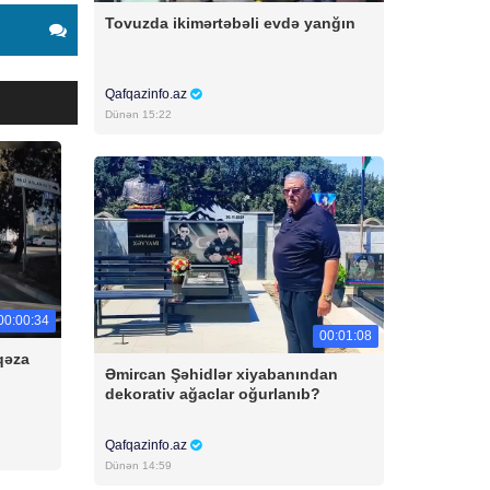
Tovuzda ikimərtəbəli evdə yanğın
Qafqazinfo.az
Dünən 15:22
00:00:34
00:01:08
qəza
Əmircan Şəhidlər xiyabanından
dekorativ ağaclar oğurlanıb?
Qafqazinfo.az
Dünən 14:59