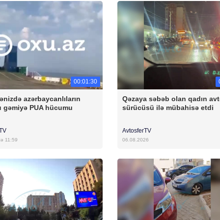
00:01:30
ənizdə azərbaycanlıların
Qəzaya səbəb olan qadın av
u gəmiyə PUA hücumu
sürücüsü ilə mübahisə etdi
rTV
AvtosferTV
cə 11:59
06.08.2026