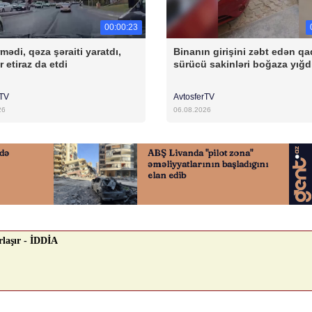
00:00:23
mədi, qəza şəraiti yaratdı,
Binanın girişini zəbt edən qa
r etiraz da etdi
sürücü sakinləri boğaza yığd
rTV
AvtosferTV
26
06.08.2026