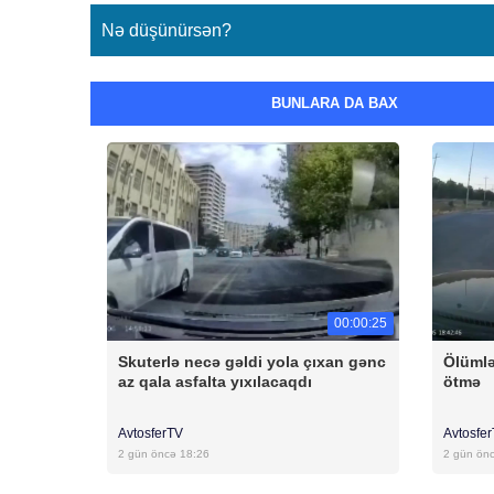
Nə düşünürsən?
BUNLARA DA BAX
00:00:25
Skuterlə necə gəldi yola çıxan gənc
Ölümlə
az qala asfalta yıxılacaqdı
ötmə
AvtosferTV
Avtosfe
2 gün öncə 18:26
2 gün ön