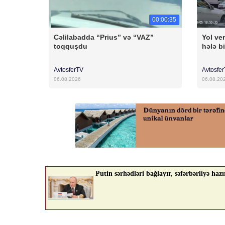
00:00:35
Cəlilabadda “Prius” və “VAZ”
Yol ver
toqquşdu
hələ bi
AvtosferTV
Avtosfe
06.08.2026
06.08.20