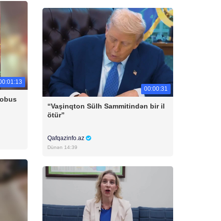
00:01:13
00:00:31
tobus
“Vaşinqton Sülh Sammitindən bir il
ötür”
Qafqazinfo.az
Dünən 14:39