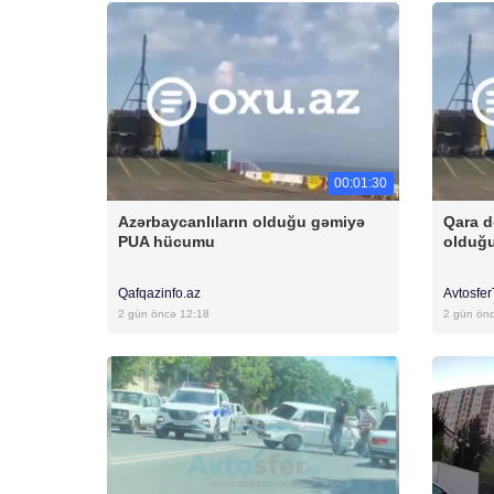
00:01:30
Azərbaycanlıların olduğu gəmiyə
Qara d
PUA hücumu
olduğ
Qafqazinfo.az
Avtosfe
2 gün öncə 12:18
2 gün ön