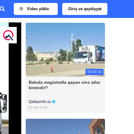
Video yüklə
Giriş və qeydiyyat
00:00:16
Bakıda magistralla qaçan cins atlar
kimindir?
Qafqazinfo.az
Bu gün 11:04