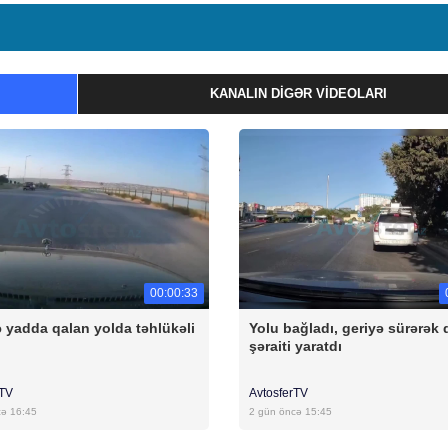
KANALIN DIGƏR VIDEOLARI
00:00:33
 yadda qalan yolda təhlükəli
Yolu bağladı, geriyə sürərək 
şəraiti yaratdı
rTV
AvtosferTV
cə 16:45
2 gün öncə 15:45