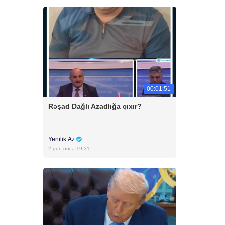
00:01:51
Rəşad Dağlı Azadlığa çıxır?
Yenilik.Az
2 gün öncə 19:31