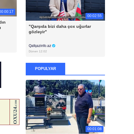
00:00:17
00:02:55
dın
"Qarşıda bizi daha çox uğurlar
ı
gözləyir"
Qafqazinfo.az
Dünən 12:02
POPULYAR
00:01:08