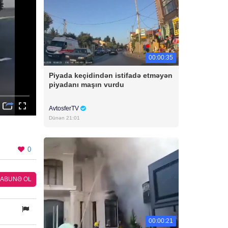
00:00:35
Piyada keçidindən istifadə etməyən
piyadanı maşın vurdu
AvtosferTV
Dünən 21:01
0
ABUNƏ OL
00:00:21