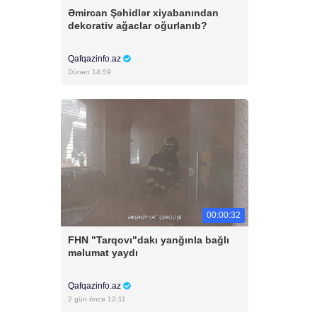
Əmircan Şəhidlər xiyabanından
dekorativ ağaclar oğurlanıb?
Qafqazinfo.az
Dünən 14:59
00:00:32
FHN "Tarqovı"dakı yanğınla bağlı
məlumat yaydı
Qafqazinfo.az
2 gün öncə 12:11