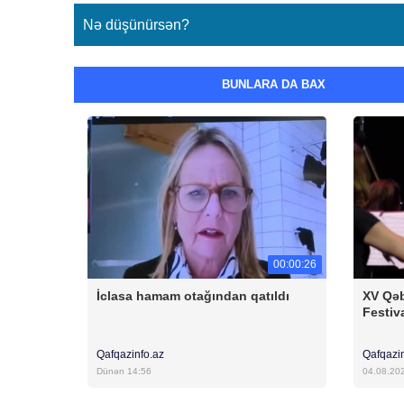
Nə düşünürsən?
BUNLARA DA BAX
00:00:26
İclasa hamam otağından qatıldı
XV Qəb
Festiv
Qafqazinfo.az
Qafqazi
Dünən 14:56
04.08.20