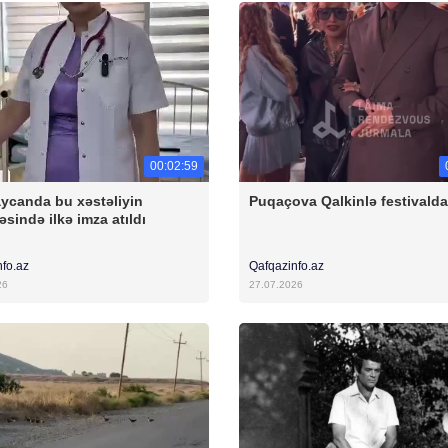
00:02:59
ycanda bu xəstəliyin
Puqaçova Qalkinlə festivalda
əsində ilkə imza atıldı
nfo.az
Qafqazinfo.az
26
27.07.2026