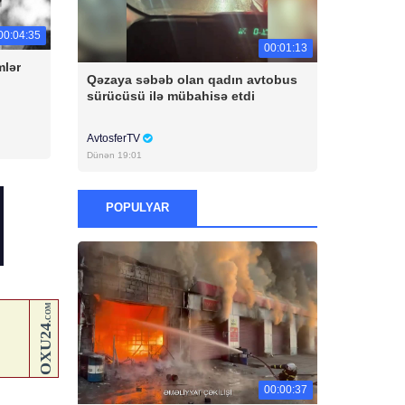
00:04:35
00:01:13
mlər
Qəzaya səbəb olan qadın avtobus
sürücüsü ilə mübahisə etdi
AvtosferTV
Dünən 19:01
POPULYAR
00:00:37