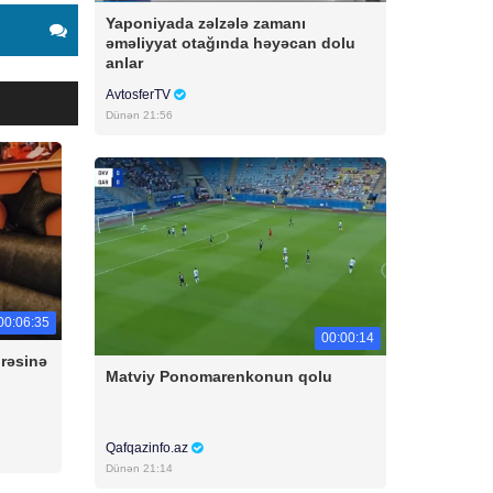
Yaponiyada zəlzələ zamanı
əməliyyat otağında həyəcan dolu
anlar
AvtosferTV
Dünən 21:56
00:06:35
00:00:14
irəsinə
Matviy Ponomarenkonun qolu
Qafqazinfo.az
Dünən 21:14