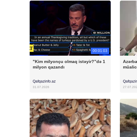
00:01:03
"Kim milyonçu olmaq istəyir?”də 1
Azərba
milyon qazandı
müalic
Qafqazinfo.az
Qafqazi
31.07.2026
27.07.20