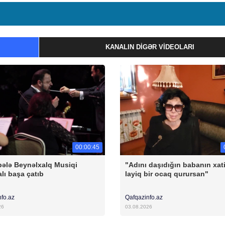
KANALIN DIGƏR VIDEOLARI
00:00:45
ələ Beynəlxalq Musiqi
"Adını daşıdığın babanın xat
alı başa çatıb
layiq bir ocaq qurursan"
nfo.az
Qafqazinfo.az
26
03.08.2026