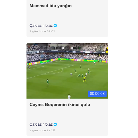
Məmmədlidə yanğın
Qafqazinfo.az
2 gün öncə 09:01
00:00:08
Ceyms Boqerenin ikinci qolu
Qafqazinfo.az
2 gün öncə 22:58