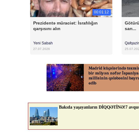
00:01:12
Prezidentə müraciət: İsrafılığın
Götürü
qarşısını alın
sarı...
Yeni Sabah
Qafqazi
27.07.2026
25.07.20