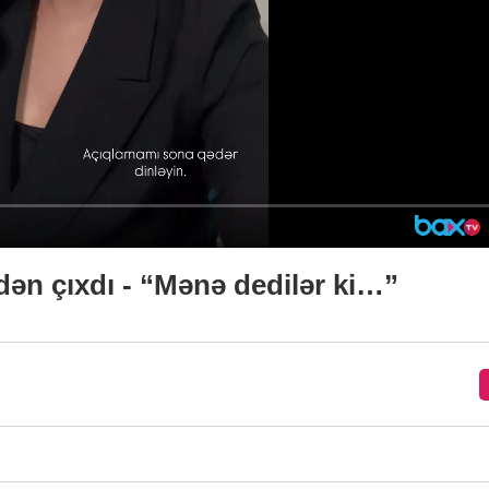
dən çıxdı - “Mənə dedilər ki…”