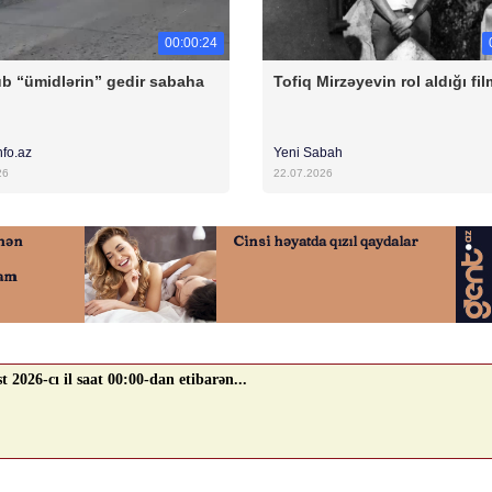
00:00:24
b “ümidlərin” gedir sabaha
Tofiq Mirzəyevin rol aldığı fil
nfo.az
Yeni Sabah
26
22.07.2026