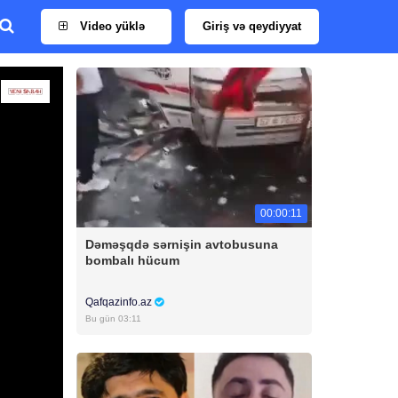
Video yüklə
Giriş və qeydiyyat
00:00:11
Dəməşqdə sərnişin avtobusuna
bombalı hücum
Qafqazinfo.az
Bu gün 03:11