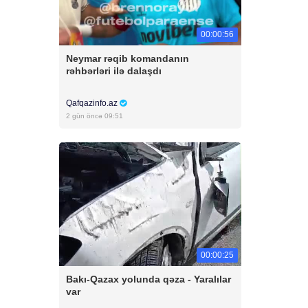
00:00:56
Neymar rəqib komandanın
rəhbərləri ilə dalaşdı
Qafqazinfo.az
2 gün öncə 09:51
00:00:25
Bakı-Qazax yolunda qəza - Yaralılar
var