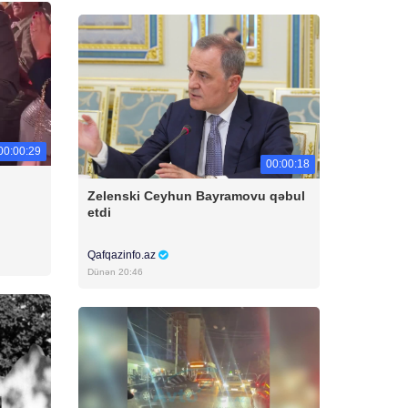
00:00:29
00:00:18
Zelenski Ceyhun Bayramovu qəbul
etdi
Qafqazinfo.az
Dünən 20:46