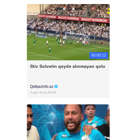
00:00:12
Stiv Solvetin qeydə alınmayan qolu
Qafqazinfo.az
2 gün öncə 23:06