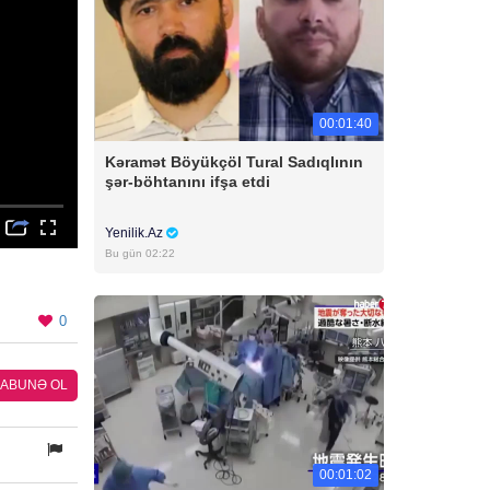
00:01:40
Kəramət Böyükçöl Tural Sadıqlının
şər-böhtanını ifşa etdi
Yenilik.Az
Bu gün 02:22
0
ABUNƏ OL
00:01:02