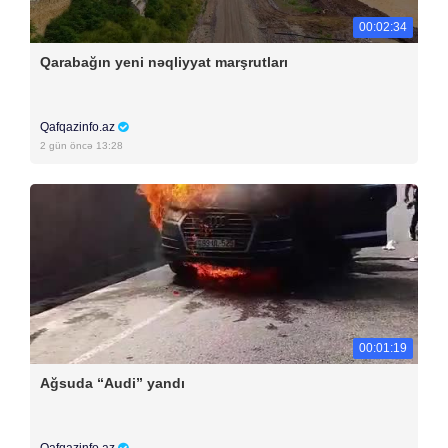
00:02:34
Qarabağın yeni nəqliyyat marşrutları
Qafqazinfo.az
2 gün öncə 13:28
00:01:19
Ağsuda “Audi” yandı