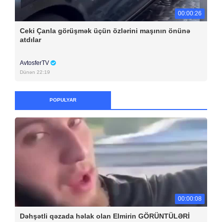
00:00:26
Ceki Çanla görüşmək üçün özlərini maşının önünə
atdılar
AvtosferTV
Dünən 22:19
POPULYAR
00:00:08
Dəhşətli qəzada həlak olan Elmirin GÖRÜNTÜLƏRİ