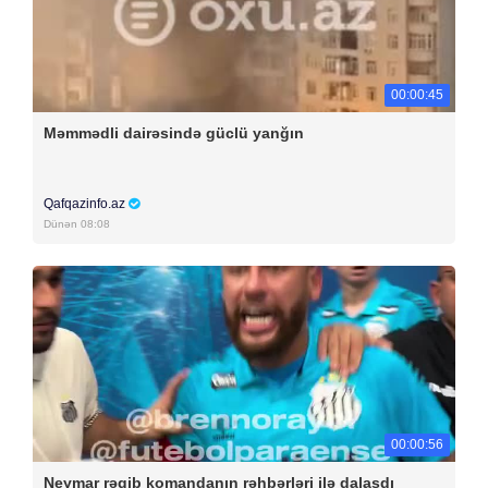
00:00:45
Məmmədli dairəsində güclü yanğın
Qafqazinfo.az
Dünən 08:08
00:00:56
Neymar rəqib komandanın rəhbərləri ilə dalaşdı