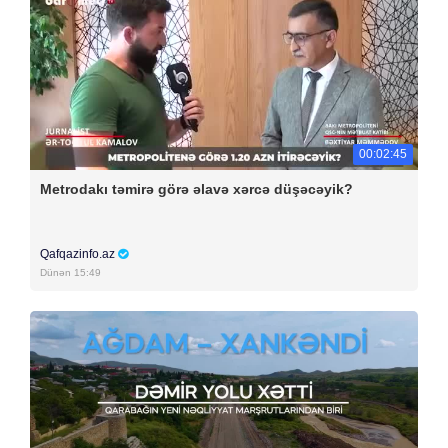
00:02:45
Metrodakı təmirə görə əlavə xərcə düşəcəyik?
Qafqazinfo.az
Dünən 15:49