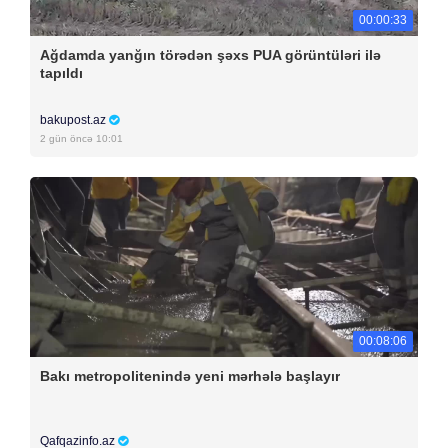
00:00:33
Ağdamda yanğın törədən şəxs PUA görüntüləri ilə
tapıldı
bakupost.az
2 gün öncə 10:01
00:08:06
Bakı metropolitenində yeni mərhələ başlayır
Qafqazinfo.az