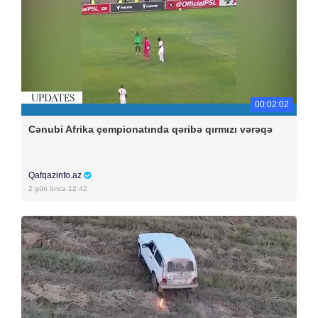
00:02:02
Cənubi Afrika çempionatında qəribə qırmızı vərəqə
Qafqazinfo.az
2 gün öncə 12:42