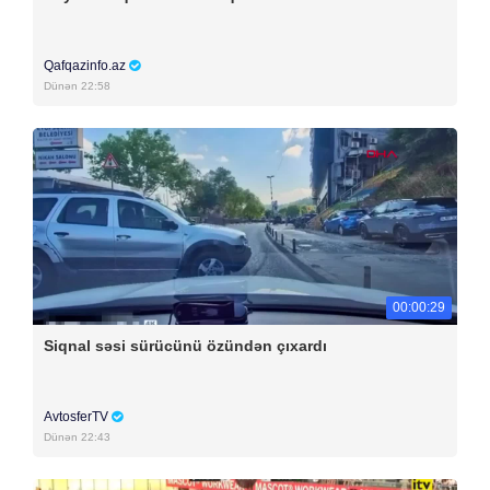
Qafqazinfo.az
Dünən 22:58
00:00:29
Siqnal səsi sürücünü özündən çıxardı
AvtosferTV
Dünən 22:43