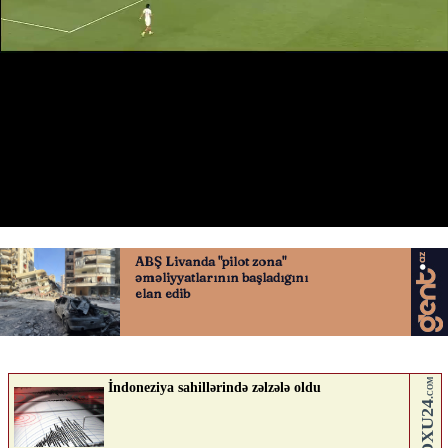
Deniz Gülün qolu
01.06.2026
0
QAFQAZINFO.AZ
ABUNƏ OL
Nə düşünürsən?