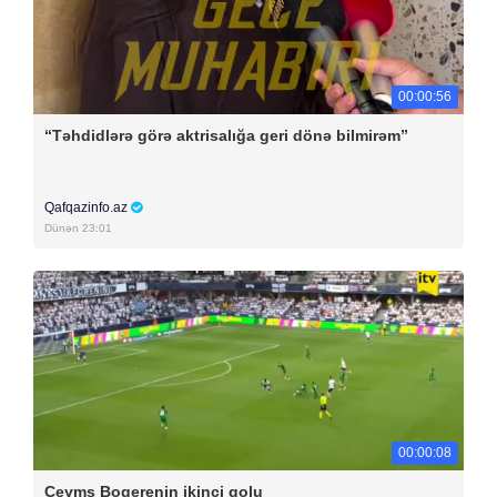
00:00:56
“Təhdidlərə görə aktrisalığa geri dönə bilmirəm”
Qafqazinfo.az
Dünən 23:01
00:00:08
Ceyms Boqerenin ikinci qolu