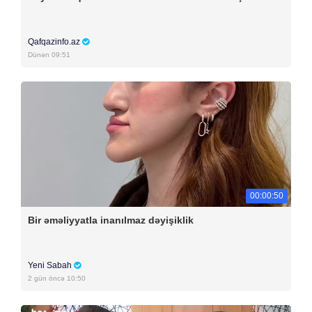
Qafqazinfo.az
Dünən 09:51
00:00:50
Bir əməliyyatla inanılmaz dəyişiklik
Yeni Sabah
2 gün öncə 10:50