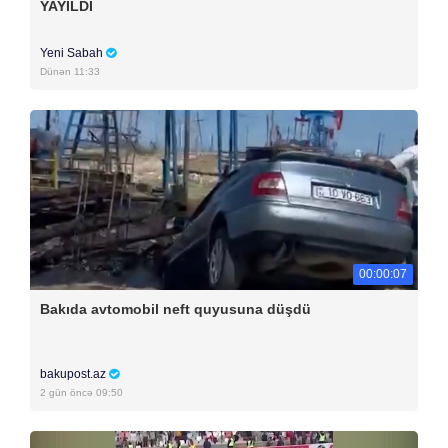
YAYILDI
Yeni Sabah
Dünən 11:33
00:00:07
Bakıda avtomobil neft quyusuna düşdü
bakupost.az
2 gün öncə 09:50