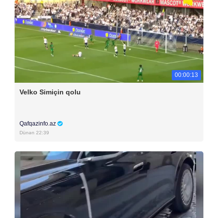
00:00:13
Velko Simiçin qolu
Qafqazinfo.az
Dünən 22:39