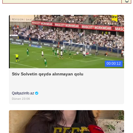
00:00:12
Stiv Solvetin qeydə alınmayan qolu
Qafqazinfo.az
Dünən 23:06