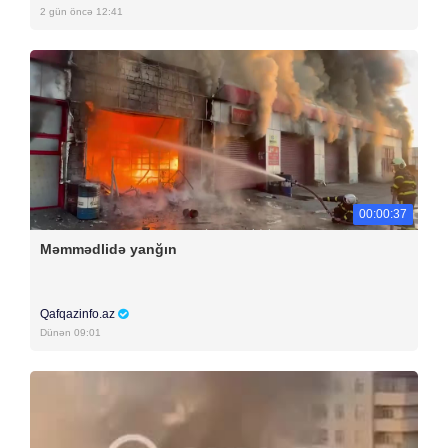
2 gün öncə 12:41
00:00:37
Məmmədlidə yanğın
Qafqazinfo.az
Dünən 09:01