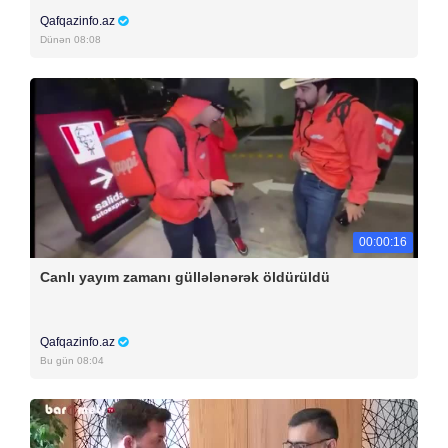
Qafqazinfo.az
Dünən 08:08
00:00:16
Canlı yayım zamanı güllələnərək öldürüldü
Qafqazinfo.az
Bu gün 08:04