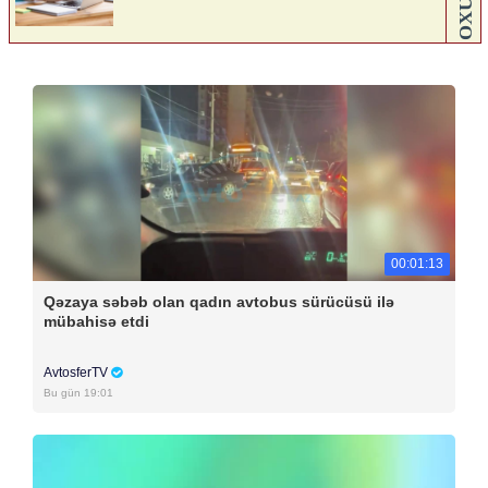
00:01:13
Qəzaya səbəb olan qadın avtobus sürücüsü ilə
mübahisə etdi
AvtosferTV
Bu gün 19:01