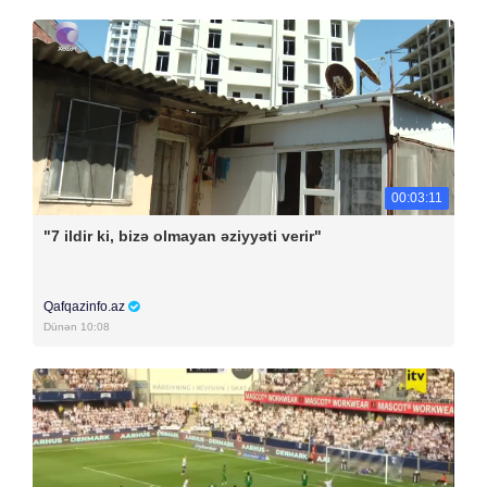
00:03:11
"7 ildir ki, bizə olmayan əziyyəti verir"
Qafqazinfo.az
Dünən 10:08