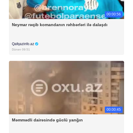
00:00:56
Neymar rəqib komandanın rəhbərləri ilə dalaşdı
Qafqazinfo.az
Dünən 09:51
00:00:45
Məmmədli dairəsində güclü yanğın