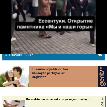
“Rusiyanın köhnəlmiş geosiyasi
vərdişləri”
02.06.2026
0
QAFQAZINFO.AZ
ABUNƏ OL
Nə düşünürsən?