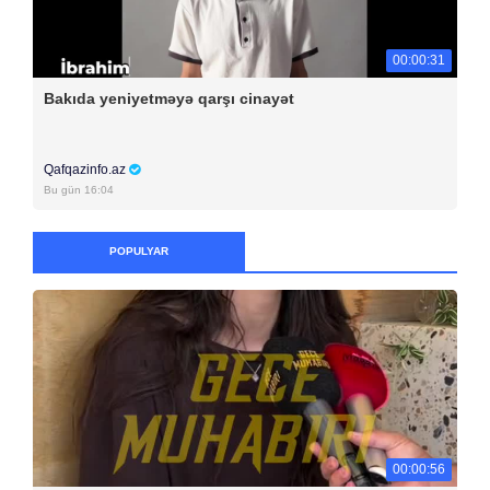
00:00:31
Bakıda yeniyetməyə qarşı cinayət
Qafqazinfo.az
Bu gün 16:04
POPULYAR
00:00:56