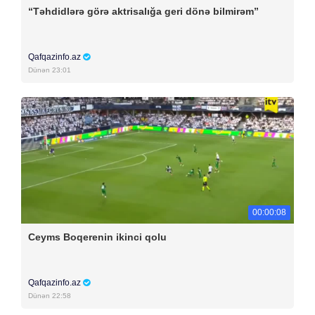
“Təhdidlərə görə aktrisalığa geri dönə bilmirəm”
Qafqazinfo.az
Dünən 23:01
00:00:08
Ceyms Boqerenin ikinci qolu
Qafqazinfo.az
Dünən 22:58