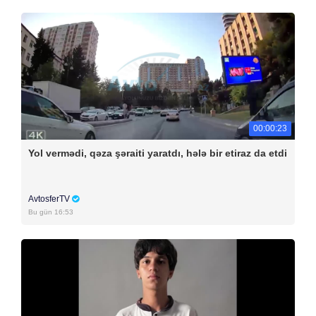
00:00:23
Yol vermədi, qəza şəraiti yaratdı, hələ bir etiraz da etdi
AvtosferTV
Bu gün 16:53