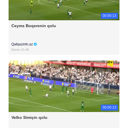
00:00:13
Ceyms Boqerenin qolu
Qafqazinfo.az
Dünən 21:49
00:00:13
Velko Simiçin qolu