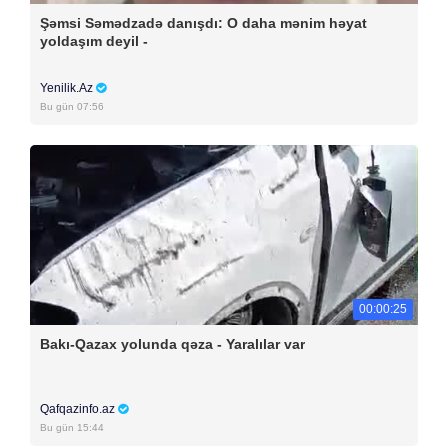
Şəmsi Səmədzadə danışdı: O daha mənim həyat
yoldaşım deyil -
Yenilik.Az
Bu gün 07:56
00:00:25
Bakı-Qazax yolunda qəza - Yaralılar var
Qafqazinfo.az
Bu gün 15:44