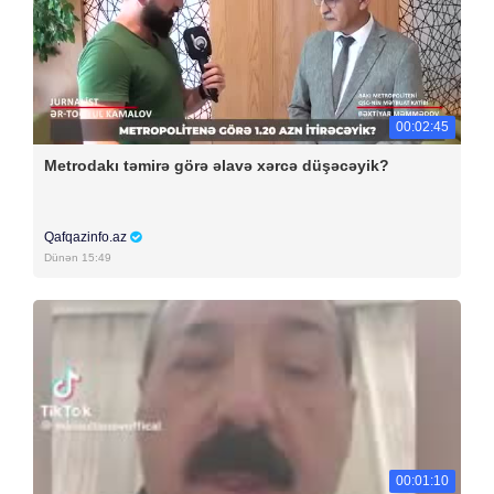
00:02:45
Metrodakı təmirə görə əlavə xərcə düşəcəyik?
Qafqazinfo.az
Dünən 15:49
00:01:10