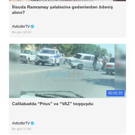
İlisuda Ramramay şəlaləsinə gedənlərdən ödəniş
alınır?
AvtosferTV
Bu gün 18:04
00:00:35
Cəlilabadda “Prius” və “VAZ” toqquşdu
AvtosferTV
Bu gün 17:46