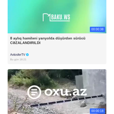
00:00:38
8 aylıq hamiləni yarıyolda düşürdən sürücü
CƏZALANDIRILDI
AvtosferTV
Bu gün 18:21
00:00:18