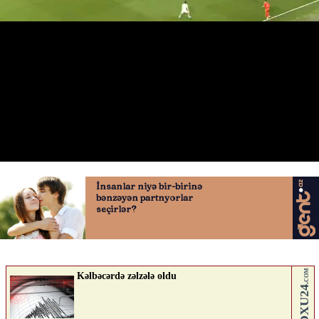
Orkun Kökçünün qolu
01.06.2026
0
QAFQAZINFO.AZ
ABUNƏ OL
Nə düşünürsən?