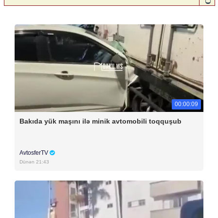
00:00:09
Bakıda yük maşını ilə minik avtomobili toqquşub
AvtosferTV
Dünən 21:43