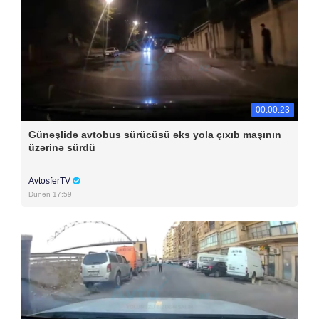
00:00:23
Günəşlidə avtobus sürücüsü əks yola çıxıb maşının
üzərinə sürdü
AvtosferTV
Dünən 17:59