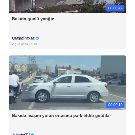
00:00:47
Bakıda güclü yanğın
Qafqazinfo.az
2 gün öncə 16:10
00:00:10
Bakıda maşını yolun ortasına park etdib getdilər