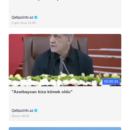
Qafqazinfo.az
2 gün öncə 21:09
00:00:34
"Azərbaycan bizə kömək oldu"
Qafqazinfo.az
Dünən 09:00