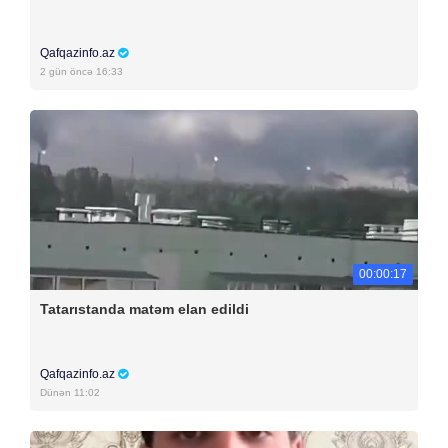
Qafqazinfo.az
2 gün öncə 16:33
00:00:17
Tatarıstanda matəm elan edildi
Qafqazinfo.az
Dünən 11:02