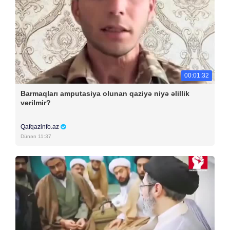
00:01:32
Barmaqları amputasiya olunan qaziyə niyə əlillik
verilmir?
Qafqazinfo.az
Dünən 11:37