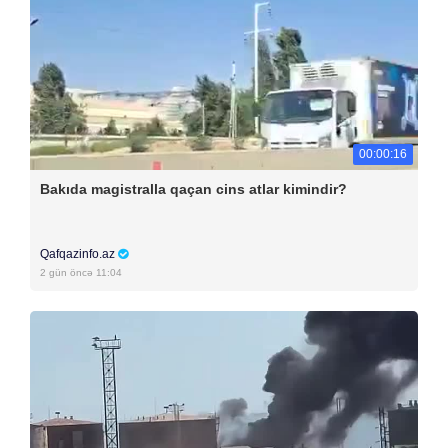
00:00:16
Bakıda magistralla qaçan cins atlar kimindir?
Qafqazinfo.az
2 gün öncə 11:04