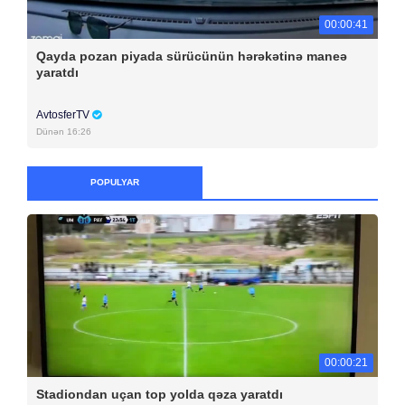
00:00:41
Qayda pozan piyada sürücünün hərəkətinə maneə
yaratdı
AvtosferTV
Dünən 16:26
POPULYAR
00:00:21
Stadiondan uçan top yolda qəza yaratdı