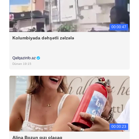
00:00:47
Kolumbiyada dəhşətli zəlzələ
Qafqazinfo.az
Dünən 19:15
00:00:23
Alina Bozun qızı olacaq