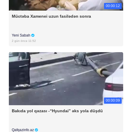
00:00:12
Müctəba Xamenei uzun fasilədən sonra
Yeni Sabah
2 gün öncə 11:52
00:00:09
Bakıda yol qəzası -“Hyundai” əks yola düşdü
Qafqazinfo.az