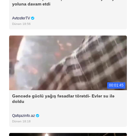
yoluna davam etdi
AvtosferTV
Dünən 18:56
00:01:45
Gəncədə güclü yağış fəsadlar törətdi- Evlər su ilə
doldu
Qafqazinfo.az
Dünən 18:18