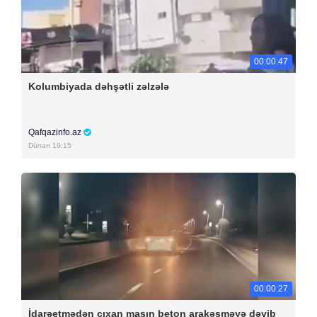
00:00:47
Kolumbiyada dəhşətli zəlzələ
Qafqazinfo.az
Dünən 19:15
00:00:27
İdarəetmədən çıxan maşın beton arakəsməyə dəyib