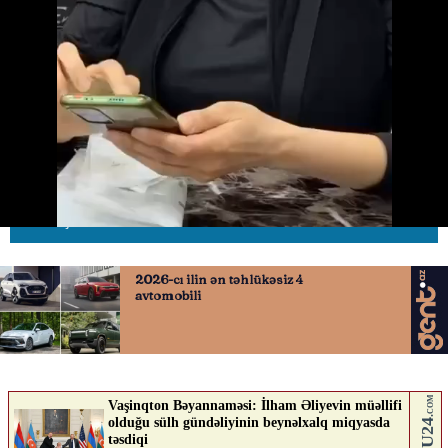
Bakı–Tbilisi–Bakı marşrutu üzrə
bilet satışı başlayıb
21.05.2026
0
AVTOSFERTV
ABUNƏ OL
Nə düşünürsən?