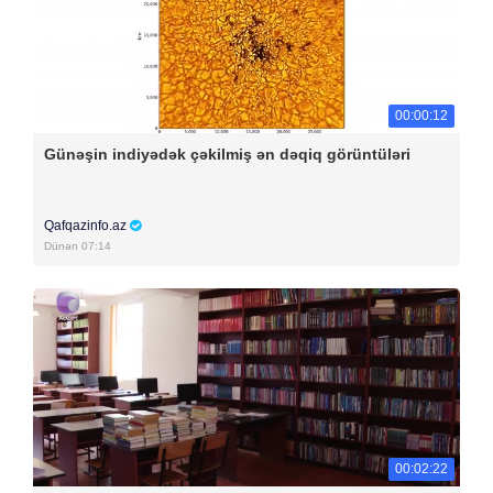
00:00:12
Günəşin indiyədək çəkilmiş ən dəqiq görüntüləri
Qafqazinfo.az
Dünən 07:14
00:02:22