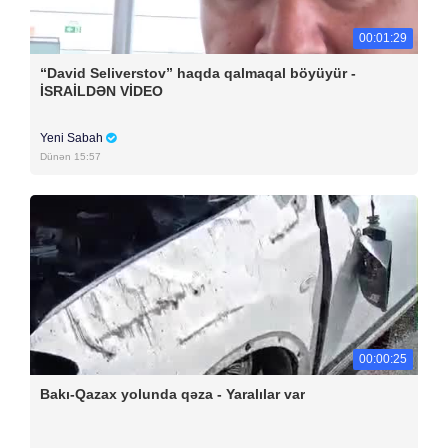
00:01:29
“David Seliverstov” haqda qalmaqal böyüyür -
İSRAİLDƏN VİDEO
Yeni Sabah
Dünən 15:57
00:00:25
Bakı-Qazax yolunda qəza - Yaralılar var