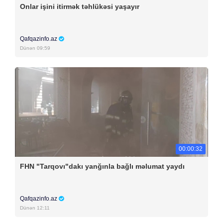
Onlar işini itirmək təhlükəsi yaşayır
Qafqazinfo.az
Dünən 09:59
00:00:32
FHN "Tarqovı"dakı yanğınla bağlı məlumat yaydı
Qafqazinfo.az
Dünən 12:11