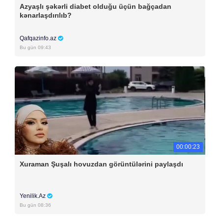
Azyaşlı şəkərli diabet olduğu üçün bağçadan
kənarlaşdırılıb?
Qafqazinfo.az
Bu gün 09:43
00:00:23
Xuraman Şuşalı hovuzdan görüntülərini paylaşdı
Yenilik.Az
Bu gün 08:36