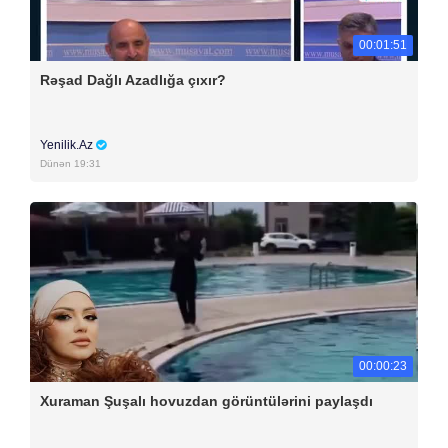
00:01:51
Rəşad Dağlı Azadlığa çıxır?
Yenilik.Az
Dünən 19:31
00:00:23
Xuraman Şuşalı hovuzdan görüntülərini paylaşdı