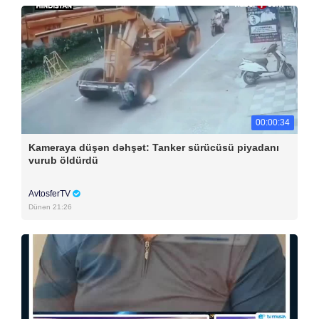
00:00:34
Kameraya düşən dəhşət: Tanker sürücüsü piyadanı
vurub öldürdü
AvtosferTV
Dünən 21:26