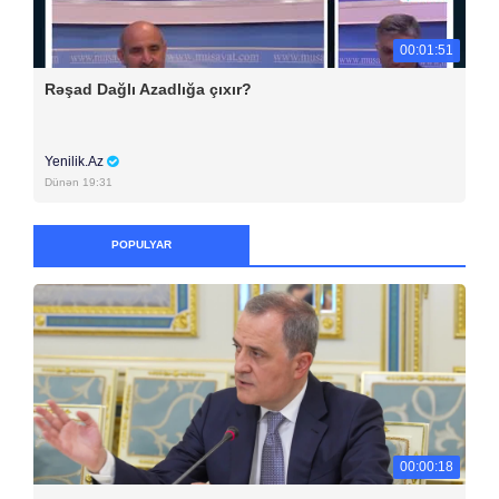
00:01:51
Rəşad Dağlı Azadlığa çıxır?
Yenilik.Az
Dünən 19:31
POPULYAR
00:00:18