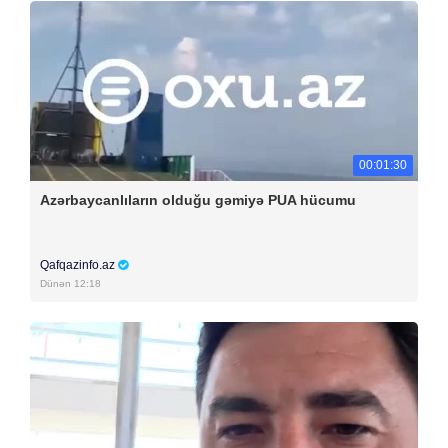
00:01:30
Azərbaycanlıların olduğu gəmiyə PUA hücumu
Qafqazinfo.az
Dünən 12:18