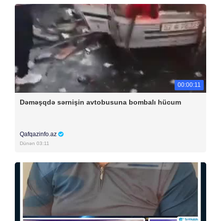
00:00:11
Dəməşqdə sərnişin avtobusuna bombalı hücum
Qafqazinfo.az
Dünən 03:11