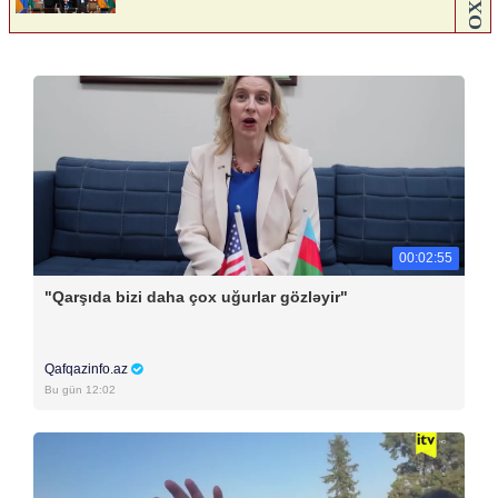
00:02:55
"Qarşıda bizi daha çox uğurlar gözləyir"
Qafqazinfo.az
Bu gün 12:02