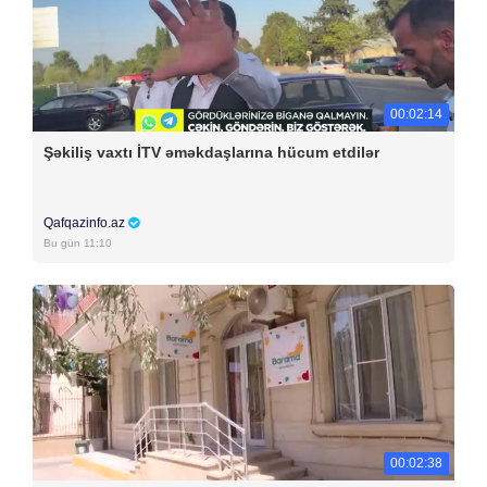
00:02:14
Şəkiliş vaxtı İTV əməkdaşlarına hücum etdilər
Qafqazinfo.az
Bu gün 11:10
00:02:38