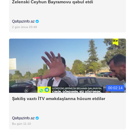
Zelenski Ceyhun Bayramovu qəbul etdi
Qafqazinfo.az
2 gün öncə 20:46
00:02:14
Şəkiliş vaxtı İTV əməkdaşlarına hücum etdilər
Qafqazinfo.az
Bu gün 11:10