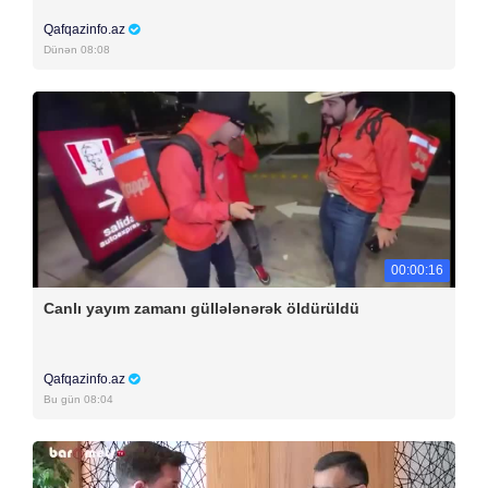
Qafqazinfo.az
Dünən 08:08
00:00:16
Canlı yayım zamanı güllələnərək öldürüldü
Qafqazinfo.az
Bu gün 08:04