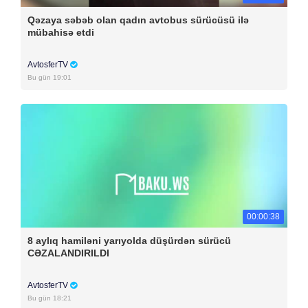
Qəzaya səbəb olan qadın avtobus sürücüsü ilə
mübahisə etdi
AvtosferTV
Bu gün 19:01
00:00:38
8 aylıq hamiləni yarıyolda düşürdən sürücü
CƏZALANDIRILDI
AvtosferTV
Bu gün 18:21