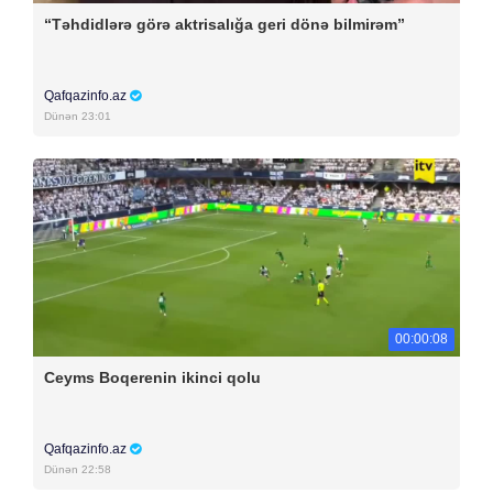
“Təhdidlərə görə aktrisalığa geri dönə bilmirəm”
Qafqazinfo.az
Dünən 23:01
00:00:08
Ceyms Boqerenin ikinci qolu
Qafqazinfo.az
Dünən 22:58