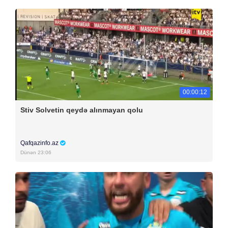
00:00:12
Stiv Solvetin qeydə alınmayan qolu
Qafqazinfo.az
Dünən 23:06