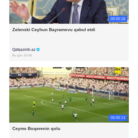
00:00:18
Zelenski Ceyhun Bayramovu qəbul etdi
Qafqazinfo.az
Bu gün 20:46
00:00:13
Ceyms Boqerenin qolu