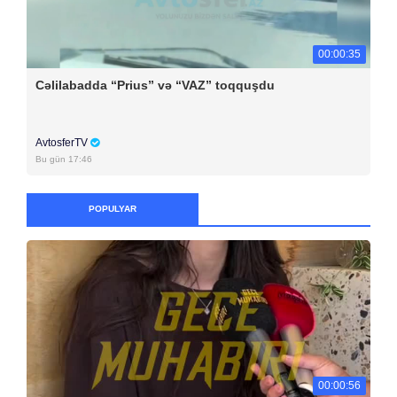
00:00:35
Cəlilabadda “Prius” və “VAZ” toqquşdu
AvtosferTV
Bu gün 17:46
POPULYAR
00:00:56