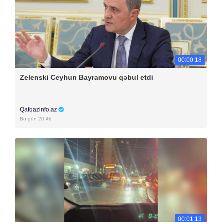
00:00:18
Zelenski Ceyhun Bayramovu qəbul etdi
Qafqazinfo.az
Bu gün 20:46
00:01:13