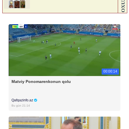
00:00:14
Matviy Ponomarenkonun qolu
Qafqazinfo.az
Bu gün 21:14