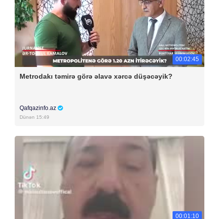
00:02:45
Metrodakı təmirə görə əlavə xərcə düşəcəyik?
Qafqazinfo.az
Dünən 15:49
00:01:10