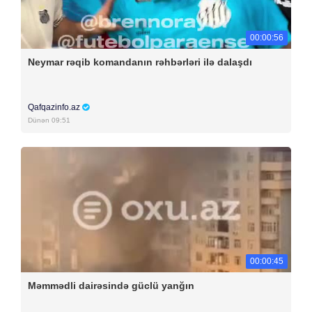
00:00:56
Neymar rəqib komandanın rəhbərləri ilə dalaşdı
Qafqazinfo.az
Dünən 09:51
00:00:45
Məmmədli dairəsində güclü yanğın