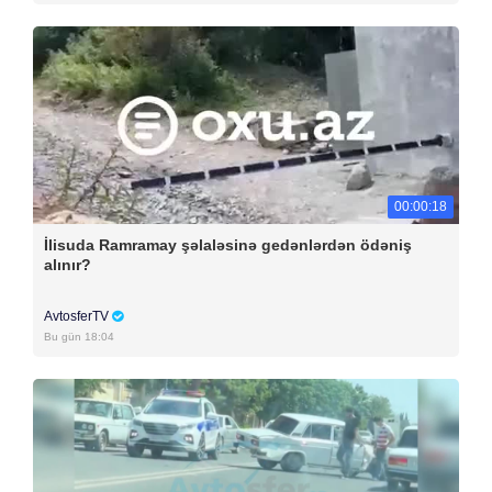
00:00:18
İlisuda Ramramay şəlaləsinə gedənlərdən ödəniş
alınır?
AvtosferTV
Bu gün 18:04