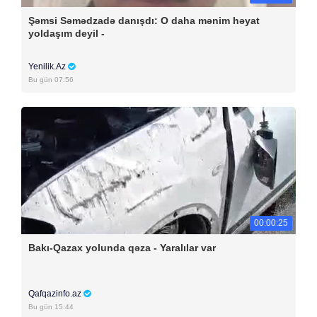
Şəmsi Səmədzadə danışdı: O daha mənim həyat
yoldaşım deyil -
Yenilik.Az
Bu gün 07:56
00:00:25
Bakı-Qazax yolunda qəza - Yaralılar var
Qafqazinfo.az
Bu gün 15:44