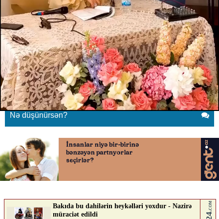
Xalq artistləri bir araya gəldi
21.05.2026
0
YENI SABAH
ABUNƏ OL
Xalq artistləri bir araya gəldi
Nə düşünürsən?