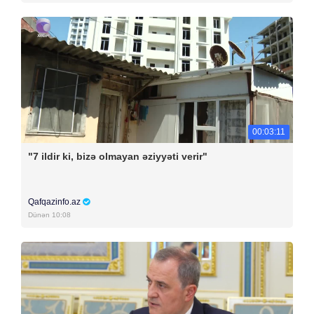
00:03:11
"7 ildir ki, bizə olmayan əziyyəti verir"
Qafqazinfo.az
Dünən 10:08