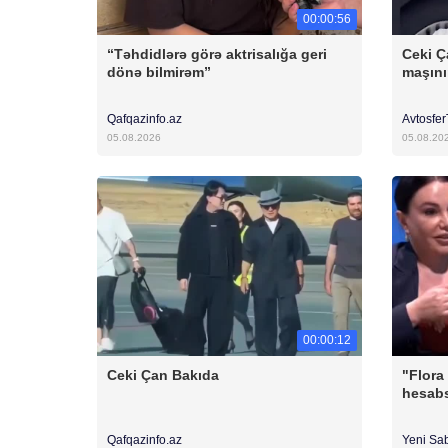
00:00:56
“Təhdidlərə görə aktrisalığa geri
Ceki Ç
dönə bilmirəm”
maşını
Qafqazinfo.az
Avtosfe
05.08.2026
05.08.20
00:00:12
Ceki Çan Bakıda
"Flora
hesabs
Qafqazinfo.az
Yeni Sa