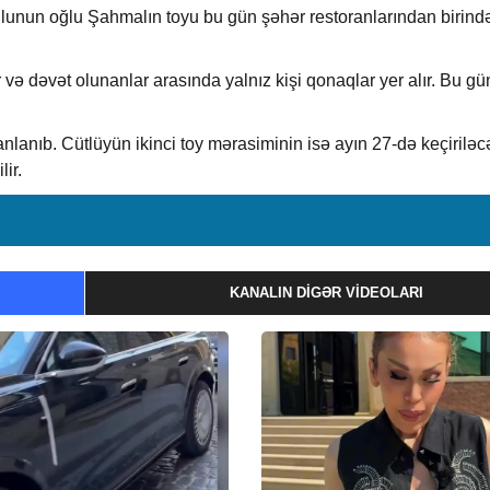
unun oğlu Şahmalın toyu bu gün şəhər restoranlarından birində 
 və dəvət olunanlar arasında yalnız kişi qonaqlar yer alır. Bu gü
nlanıb. Cütlüyün ikinci toy mərasiminin isə ayın 27-də keçiriləc
ir.
KANALIN DIGƏR VIDEOLARI