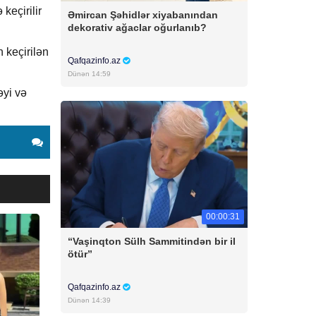
keçirilir
Əmircan Şəhidlər xiyabanından
dekorativ ağaclar oğurlanıb?
n keçirilən
Qafqazinfo.az
Dünən 14:59
əyi və
00:00:31
“Vaşinqton Sülh Sammitindən bir il
ötür”
Qafqazinfo.az
Dünən 14:39