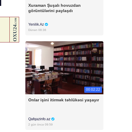
Xuraman Şuşalı hovuzdan
görüntülərini paylaşdı
Yenilik.Az
Dünən 08:36
00:02:22
Onlar işini itirmək təhlükəsi yaşayır
Qafqazinfo.az
2 gün öncə 09:59