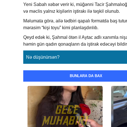
Yeni Sabah xəbər verir ki, müğənni Tacir Şahmalıoğl
və məclis yalnız kişilərin iştirakı ilə təşkil olunub.
Məlumata görə, ailə tədbiri qapalı formatda baş tutur
mərasim “kişi toyu” kimi planlaşdırılıb.
Qeyd edək ki, Şahmal ötən il Aytac adlı xanımla nişa
həmin gün qadın qonaqların da iştirak edəcəyi bildiril
Nə düşünürsən?
BUNLARA DA BAX