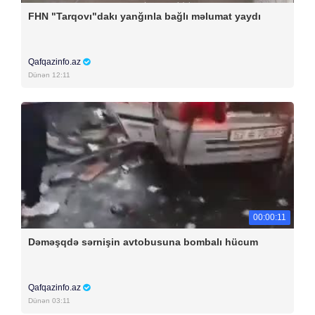
FHN "Tarqovı"dakı yanğınla bağlı məlumat yaydı
Qafqazinfo.az
Dünən 12:11
00:00:11
Dəməşqdə sərnişin avtobusuna bombalı hücum
Qafqazinfo.az
Dünən 03:11