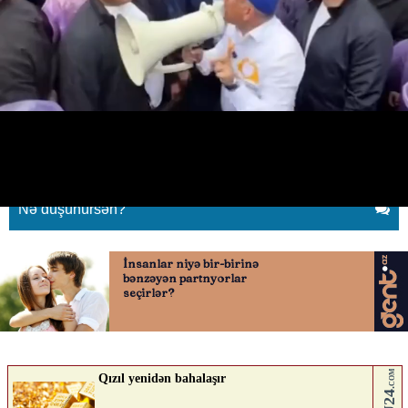
“Niyə orada ölmədilər, gəlib
Ermənistanda peyda oldular?”
19.05.2026
0
QAFQAZINFO.AZ
ABUNƏ OL
Nə düşünürsən?