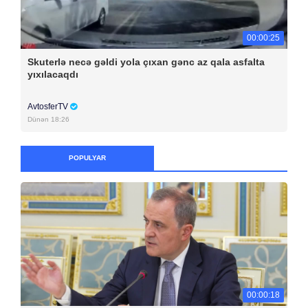
00:00:25
Skuterlə necə gəldi yola çıxan gənc az qala asfalta
yıxılacaqdı
AvtosferTV
Dünən 18:26
POPULYAR
00:00:18