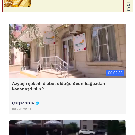
00:02:38
Azyaşlı şəkərli diabet olduğu üçün bağçadan
kənarlaşdırılıb?
Qafqazinfo.az
Bu gün 09:43