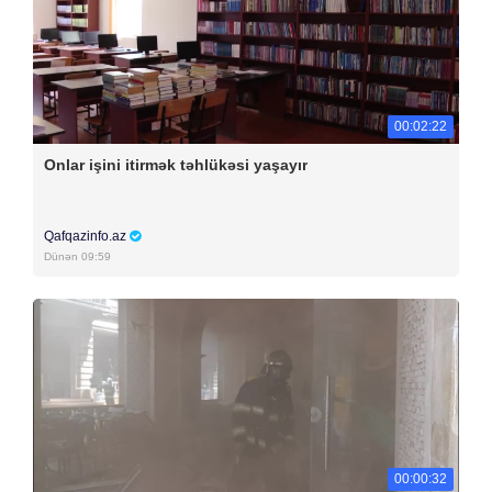
00:02:22
Onlar işini itirmək təhlükəsi yaşayır
Qafqazinfo.az
Dünən 09:59
00:00:32