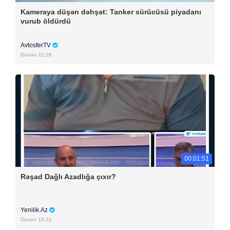
Kameraya düşən dəhşət: Tanker sürücüsü piyadanı
vurub öldürdü
AvtosferTV
Dünən 21:26
00:01:51
Rəşad Dağlı Azadlığa çıxır?
Yenilik.Az
Dünən 19:31