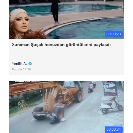
00:00:23
Xuraman Şuşalı hovuzdan görüntülərini paylaşdı
Yenilik.Az
Bu gün 08:36
00:00:34