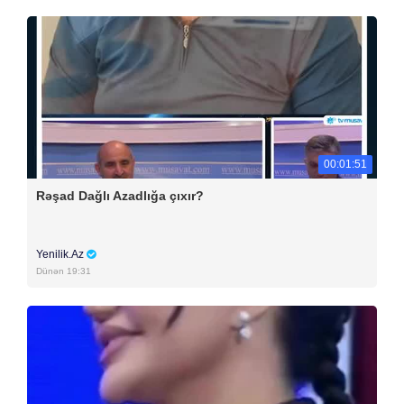
00:01:51
Rəşad Dağlı Azadlığa çıxır?
Yenilik.Az
Dünən 19:31