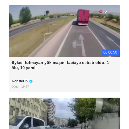
00:00:50
Əyləci tutmayan yük maşını faciəyə səbəb oldu: 1
ölü, 10 yaralı
AvtosferTV
Dünən 19:27