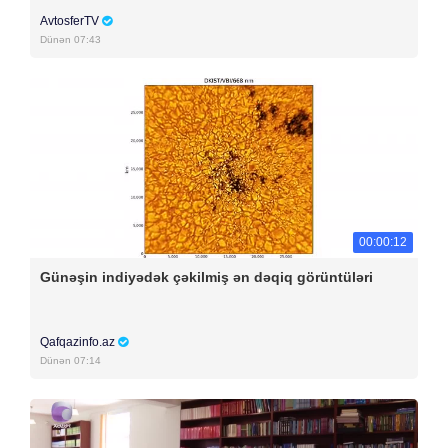
AvtosferTV
Dünən 07:43
00:00:12
Günəşin indiyədək çəkilmiş ən dəqiq görüntüləri
Qafqazinfo.az
Dünən 07:14