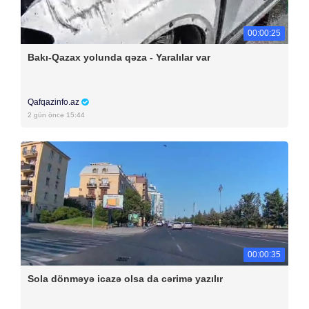
00:00:25
Bakı-Qazax yolunda qəza - Yaralılar var
Qafqazinfo.az
2 gün öncə 15:44
00:00:35
Sola dönməyə icazə olsa da cərimə yazılır