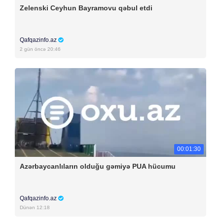
Zelenski Ceyhun Bayramovu qəbul etdi
Qafqazinfo.az
2 gün öncə 20:46
00:01:30
Azərbaycanlıların olduğu gəmiyə PUA hücumu
Qafqazinfo.az
Dünən 12:18