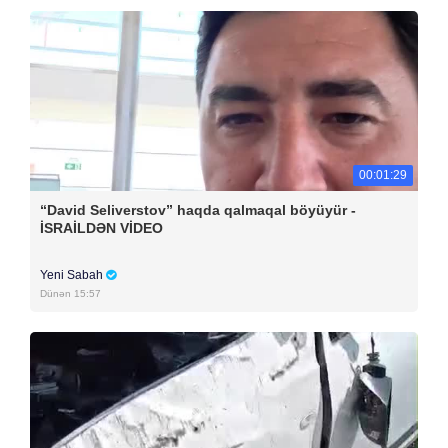
00:01:29
“David Seliverstov” haqda qalmaqal böyüyür -
İSRAİLDƏN VİDEO
Yeni Sabah
Dünən 15:57