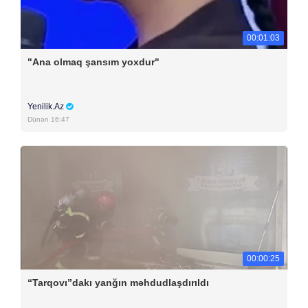
00:01:03
"Ana olmaq şansım yoxdur"
Yenilik.Az
Dünən 16:47
00:00:25
“Tarqovı”dakı yanğın məhdudlaşdırıldı