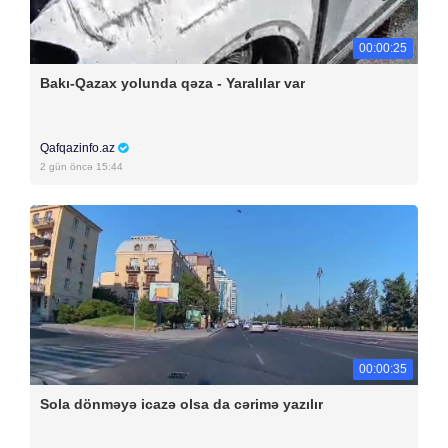
00:00:25
Bakı-Qazax yolunda qəza - Yaralılar var
Qafqazinfo.az
2 gün öncə 15:44
00:00:35
Sola dönməyə icazə olsa da cərimə yazılır