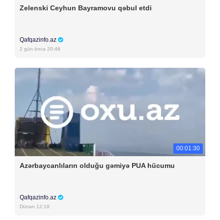
Zelenski Ceyhun Bayramovu qəbul etdi
Qafqazinfo.az
2 gün öncə 20:46
00:01:30
Azərbaycanlıların olduğu gəmiyə PUA hücumu
Qafqazinfo.az
Dünən 12:18