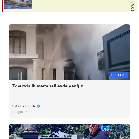
00:00:21
Tovuzda ikimərtəbəli evdə yanğın
Qafqazinfo.az
Bu gün 15:22