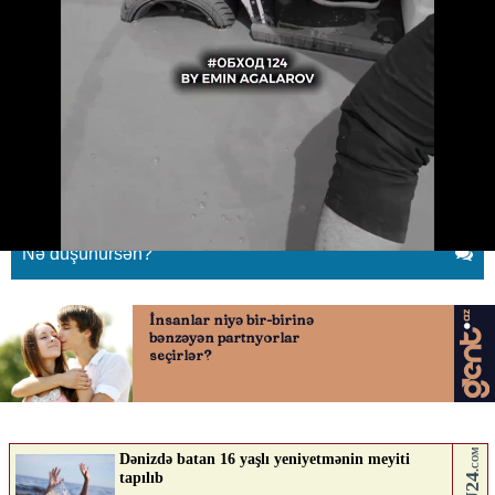
Emin Ağalarov "Sea Breeze"də
gölməçəyə düşdü
21.05.2026
0
BAKUPOST.AZ
ABUNƏ OL
Nə düşünürsən?