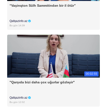
“Vaşinqton Sülh Sammitindən bir il ötür”
Qafqazinfo.az
Bu gün 14:39
00:02:55
"Qarşıda bizi daha çox uğurlar gözləyir"
Qafqazinfo.az
Bu gün 12:02