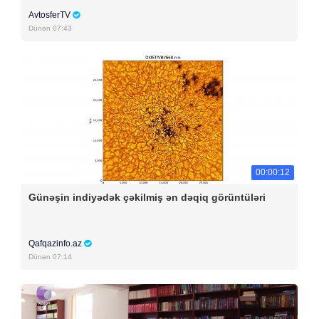
AvtosferTV
Dünən 07:43
00:00:12
Günəşin indiyədək çəkilmiş ən dəqiq görüntüləri
Qafqazinfo.az
Dünən 07:14