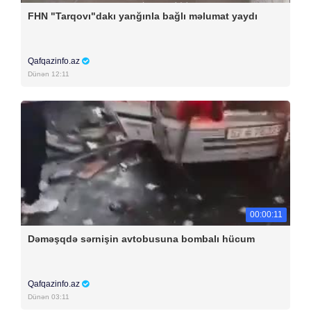
FHN "Tarqovı"dakı yanğınla bağlı məlumat yaydı
Qafqazinfo.az
Dünən 12:11
00:00:11
Dəməşqdə sərnişin avtobusuna bombalı hücum
Qafqazinfo.az
Dünən 03:11