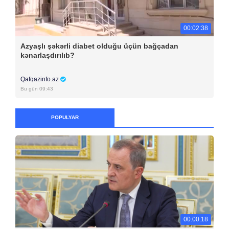
00:02:38
Azyaşlı şəkərli diabet olduğu üçün bağçadan
kənarlaşdırılıb?
Qafqazinfo.az
Bu gün 09:43
POPULYAR
00:00:18