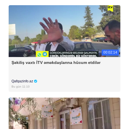
00:02:14
Şəkiliş vaxtı İTV əməkdaşlarına hücum etdilər
Qafqazinfo.az
Bu gün 11:10