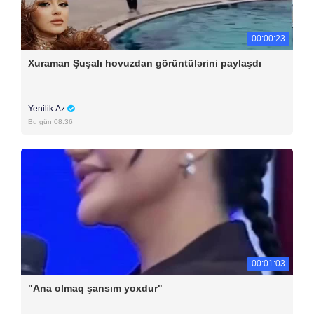
00:00:23
Xuraman Şuşalı hovuzdan görüntülərini paylaşdı
Yenilik.Az
Bu gün 08:36
00:01:03
"Ana olmaq şansım yoxdur"