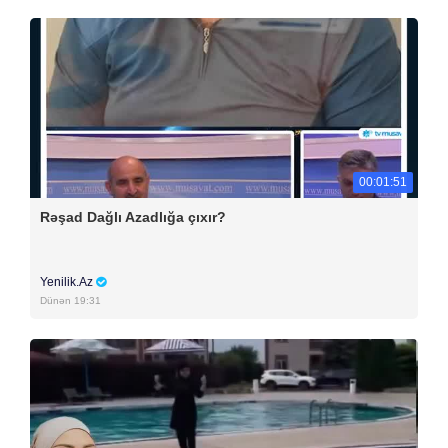
00:01:51
Rəşad Dağlı Azadlığa çıxır?
Yenilik.Az
Dünən 19:31