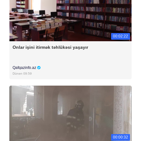
00:02:22
Onlar işini itirmək təhlükəsi yaşayır
Qafqazinfo.az
Dünən 09:59
00:00:32