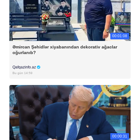
00:01:08
Əmircan Şəhidlər xiyabanından dekorativ ağaclar
oğurlanıb?
Qafqazinfo.az
Bu gün 14:59
00:00:31