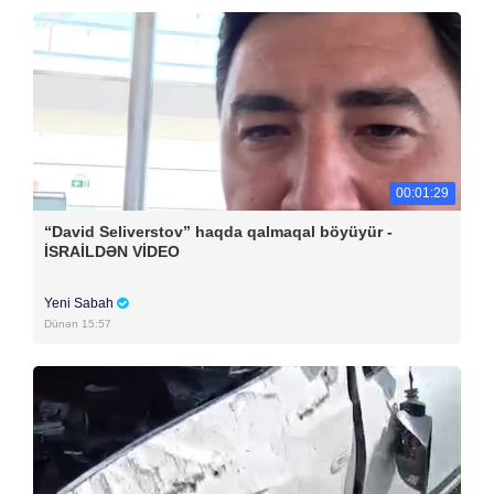
00:01:29
“David Seliverstov” haqda qalmaqal böyüyür -
İSRAİLDƏN VİDEO
Yeni Sabah
Dünən 15:57