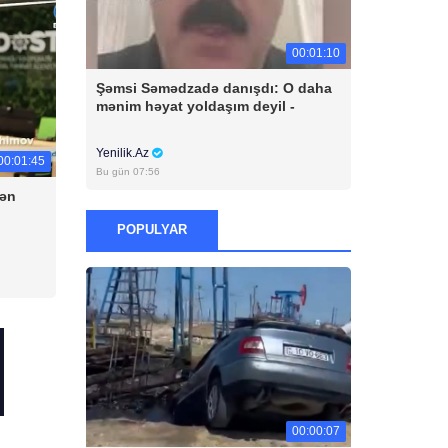
00:01:10
Şəmsi Səmədzadə danışdı: O daha
mənim həyat yoldaşım deyil -
Yenilik.Az
00:01:45
Bu gün 07:56
dən
POPULYAR
00:00:07