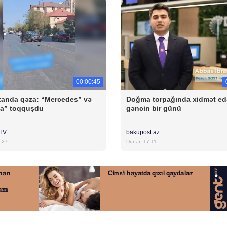
00:00:45
anda qəza: “Mercedes” və
Doğma torpağında xidmət e
ta” toqquşdu
gəncin bir günü
rTV
bakupost.az
:27
Dünən 17:11