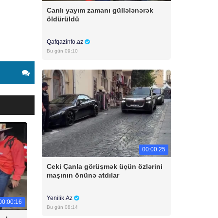
Canlı yayım zamanı güllələnərək
öldürüldü
Qafqazinfo.az
Bu gün 09:10
00:00:25
Ceki Çanla görüşmək üçün özlərini
maşının önünə atdılar
Yenilik.Az
00:00:16
Bu gün 08:14