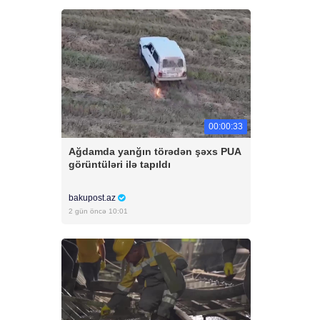
00:00:33
Ağdamda yanğın törədən şəxs PUA
görüntüləri ilə tapıldı
bakupost.az
2 gün öncə 10:01