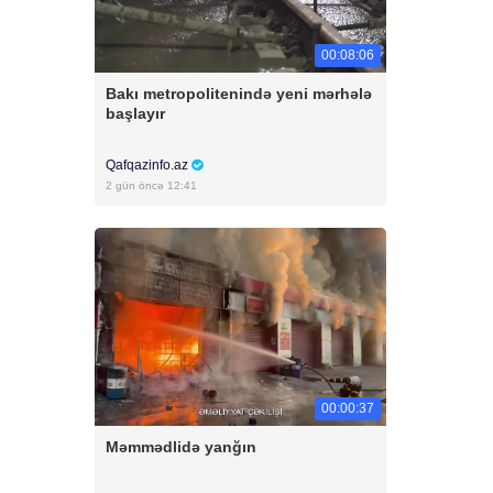
00:08:06
Bakı metropolitenində yeni mərhələ
başlayır
Qafqazinfo.az
2 gün öncə 12:41
00:00:37
Məmmədlidə yanğın