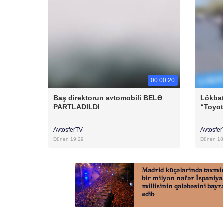
00:00:20
Baş direktorun avtomobili BELƏ
Lökbat
PARTLADILDI
“Toyo
AvtosferTV
Avtosfe
Dünən 19:29
Dünən 18