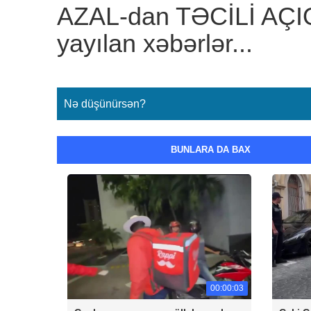
AZAL-dan TƏCİLİ AÇIQ
yayılan xəbərlər...
Nə düşünürsən?
BUNLARA DA BAX
00:00:03