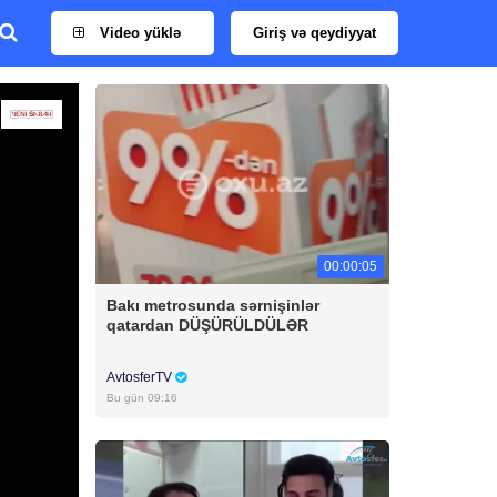
Video yüklə
Giriş və qeydiyyat
00:00:05
Bakı metrosunda sərnişinlər
qatardan DÜŞÜRÜLDÜLƏR
AvtosferTV
Bu gün 09:16