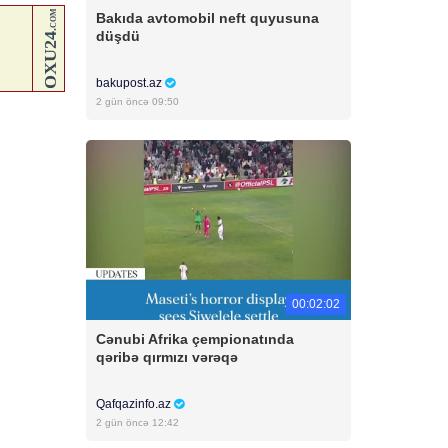
Bakıda avtomobil neft quyusuna
düşdü
bakupost.az
2 gün öncə 09:50
00:02:02
Cənubi Afrika çempionatında
qəribə qırmızı vərəqə
Qafqazinfo.az
2 gün öncə 12:42