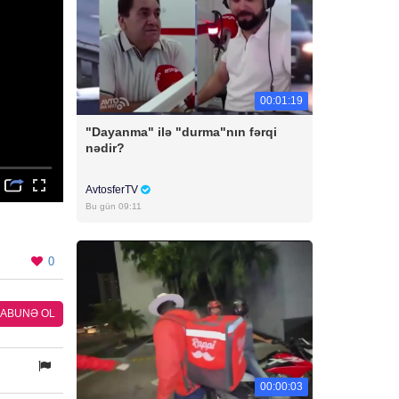
00:01:19
"Dayanma" ilə "durma"nın fərqi
nədir?
AvtosferTV
Bu gün 09:11
0
ABUNƏ OL
00:00:03