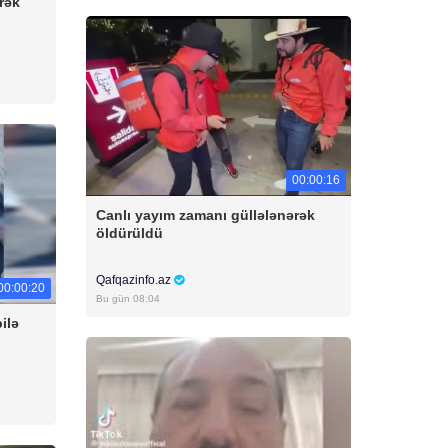
rək
00:00:16
Canlı yayım zamanı güllələnərək
öldürüldü
Qafqazinfo.az
00:00:20
Bu gün 08:04
ilə