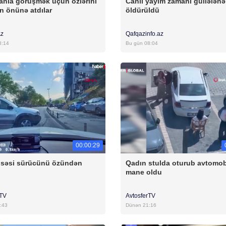
anla görüşmək üçün özlərini
Canlı yayım zamanı güllələnə
n önünə atdılar
öldürüldü
Az
Qafqazinfo.az
8:14
Bu gün 08:04
00:00:29
 səsi sürücünü özündən
Qadın stulda oturub avtomob
ı
mane oldu
rTV
AvtosferTV
:43
Dünən 21:16