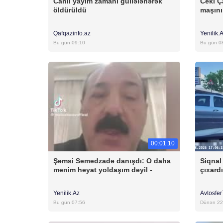
Canlı yayım zamanı güllələnərək
Ceki Ç
öldürüldü
maşını
Qafqazinfo.az
Yenilik.
Bu gün 09:10
Bu gün 0
00:01:10
Şəmsi Səmədzadə danışdı: O daha
Siqnal
mənim həyat yoldaşım deyil -
çıxard
Yenilik.Az
Avtosfe
Bu gün 07:56
Dünən 22