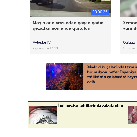
00:00:25
Maşınların arasından qaçan qadın
Xerson
qəzadan son anda qurtuldu
vuruld
AvtosferTV
Qafqazi
2 gün öncə 14:33
2 gün ön