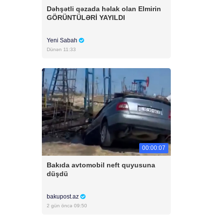
Dəhşətli qəzada həlak olan Elmirin
GÖRÜNTÜLƏRİ YAYILDI
Yeni Sabah
Dünən 11:33
00:00:07
Bakıda avtomobil neft quyusuna
düşdü
bakupost.az
2 gün öncə 09:50