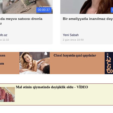
00:00:37
da meyvə satıcısı dronla
Bir əməliyyatla inanılmaz dəyi
u
nfo.az
Yeni Sabah
cə 11:32
2 gün öncə 10:50