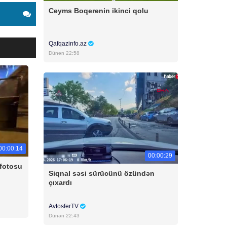
Ceyms Boqerenin ikinci qolu
Qafqazinfo.az
Dünən 22:58
00:00:14
00:00:29
 fotosu
Siqnal səsi sürücünü özündən
çıxardı
AvtosferTV
Dünən 22:43