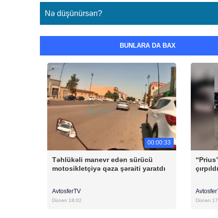
Nə düşünürsən?
BUNLARA DA BAX
00:00:33
Təhlükəli manevr edən sürücü
“Prius
motosikletçiyə qəza şəraiti yaratdı
çırpıld
AvtosferTV
Avtosfe
Dünən 18:02
Dünən 17