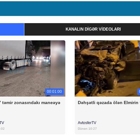
KANALIN DIGƏR VIDEOLARI
00:01:00
” təmir zonasındakı maneəyə
Dəhşətli qəzada ölən Elmirin
ı
rTV
AvtosferTV
:02
Dünən 10:27