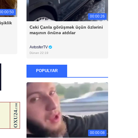
00:00:50
00:00:26
şiklik
Ceki Çanla görüşmək üçün özlərini
maşının önünə atdılar
AvtosferTV
Dünən 22:19
POPULYAR
00:00:08