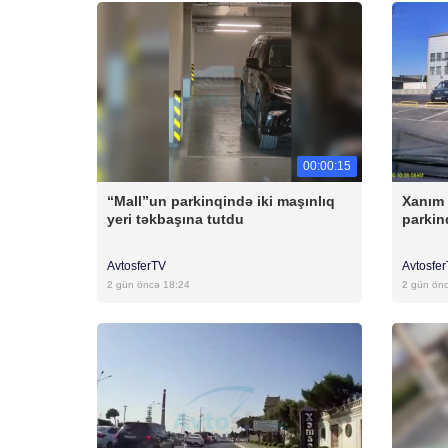
00:00:15
“Mall”un parkinqində iki maşınlıq
Xanım 
yeri təkbaşına tutdu
parkin
AvtosferTV
Avtosfe
2 gün öncə 18:24
2 gün ön