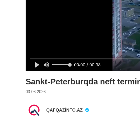
Sankt-Peterburqda neft termin
03.06.2026
QAFQAZINFO.AZ