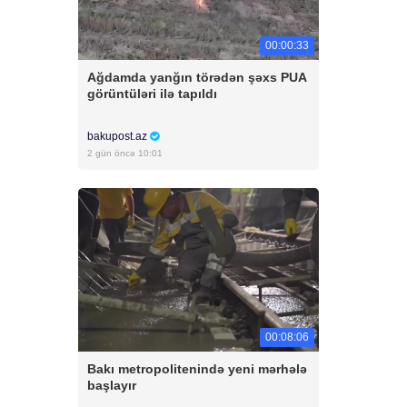
00:00:33
Ağdamda yanğın törədən şəxs PUA
görüntüləri ilə tapıldı
bakupost.az
2 gün öncə 10:01
00:08:06
Bakı metropolitenində yeni mərhələ
başlayır