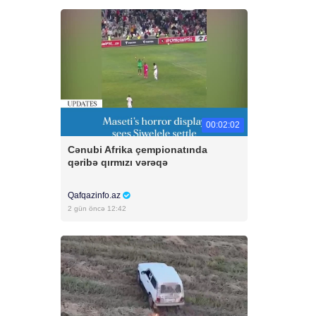
00:02:02
Cənubi Afrika çempionatında
qəribə qırmızı vərəqə
Qafqazinfo.az
2 gün öncə 12:42