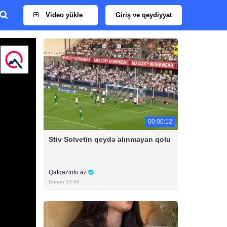
Video yüklə
Giriş və qeydiyyat
00:00:12
Stiv Solvetin qeydə alınmayan qolu
Qafqazinfo.az
Dünən 23:06