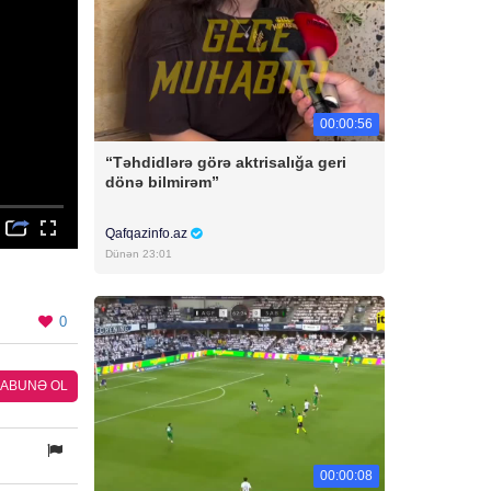
00:00:56
“Təhdidlərə görə aktrisalığa geri
dönə bilmirəm”
Qafqazinfo.az
Dünən 23:01
0
ABUNƏ OL
00:00:08