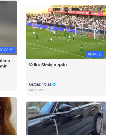
00:00:50
00:00:13
lərlə
Velko Simiçin qolu
ənir
Qafqazinfo.az
Dünən 22:39