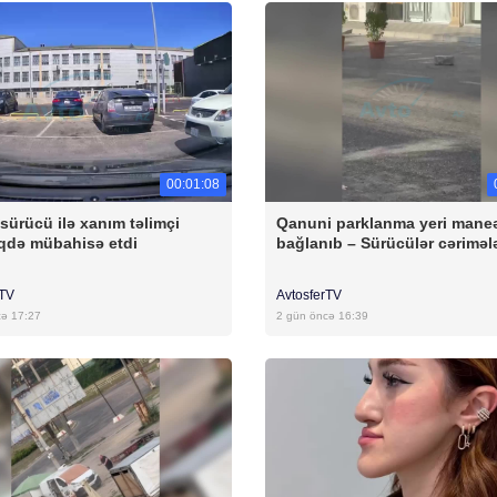
00:01:08
sürücü ilə xanım təlimçi
Qanuni parklanma yeri maneə
qdə mübahisə etdi
bağlanıb – Sürücülər cəriməl
rTV
AvtosferTV
cə 17:27
2 gün öncə 16:39