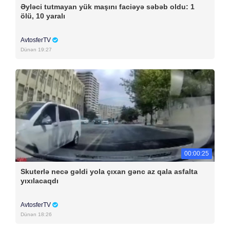
Əyləci tutmayan yük maşını faciəyə səbəb oldu: 1
ölü, 10 yaralı
AvtosferTV
Dünən 19:27
00:00:25
Skuterlə necə gəldi yola çıxan gənc az qala asfalta
yıxılacaqdı
AvtosferTV
Dünən 18:26