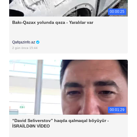
00:00:25
Bakı-Qazax yolunda qəza - Yaralılar var
Qafqazinfo.az
2 gün öncə 15:44
00:01:29
“David Seliverstov” haqda qalmaqal böyüyür -
İSRAİLDƏN VİDEO