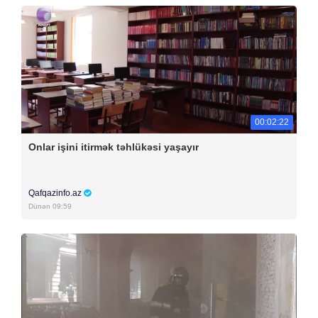
00:02:22
Onlar işini itirmək təhlükəsi yaşayır
Qafqazinfo.az
Dünən 09:59