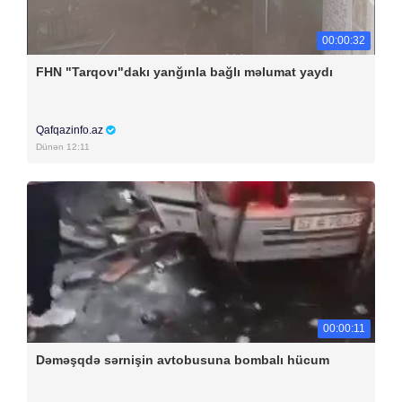
00:00:32
FHN "Tarqovı"dakı yanğınla bağlı məlumat yaydı
Qafqazinfo.az
Dünən 12:11
00:00:11
Dəməşqdə sərnişin avtobusuna bombalı hücum