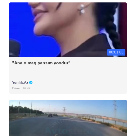
00:01:03
"Ana olmaq şansım yoxdur"
Yenilik.Az
Dünən 16:47