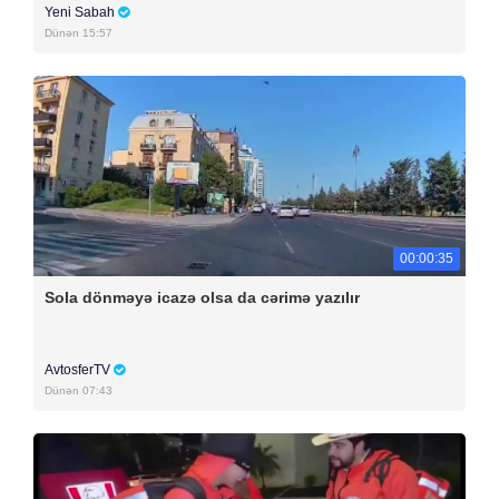
Yeni Sabah
Dünən 15:57
00:00:35
Sola dönməyə icazə olsa da cərimə yazılır
AvtosferTV
Dünən 07:43