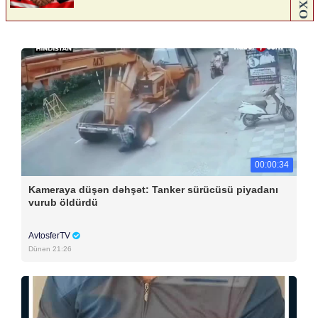
00:00:34
Kameraya düşən dəhşət: Tanker sürücüsü piyadanı
vurub öldürdü
AvtosferTV
Dünən 21:26