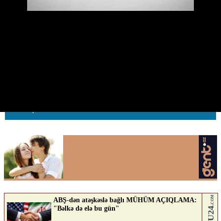
Sərnişin avtobusu əks yola çıxıb
qırmızıda keçdi
03.06.2026
0
AVTOSFERTV
ABUNƏ OL
Nə düşünürsən?