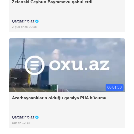
Zelenski Ceyhun Bayramovu qəbul etdi
Qafqazinfo.az
2 gün öncə 20:46
00:01:30
Azərbaycanlıların olduğu gəmiyə PUA hücumu
Qafqazinfo.az
Dünən 12:18