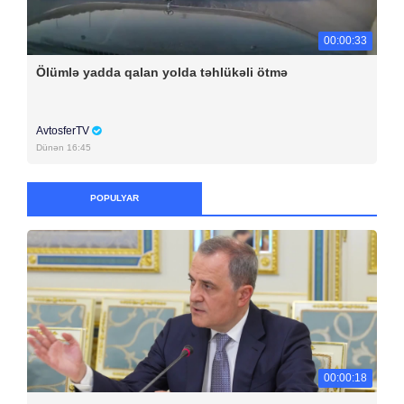
00:00:33
Ölümlə yadda qalan yolda təhlükəli ötmə
AvtosferTV
Dünən 16:45
POPULYAR
00:00:18