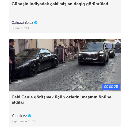
Günəşin indiyədək çəkilmiş ən dəqiq görüntüləri
Qafqazinfo.az
Dünən 07:14
00:00:25
Ceki Çanla görüşmək üçün özlərini maşının önünə
atdılar
Yenilik.Az
2 gün öncə 08:14