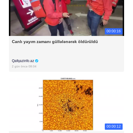
00:00:16
Canlı yayım zamanı güllələnərək öldürüldü
Qafqazinfo.az
2 gün öncə 08:04
00:00:12