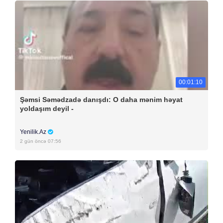
00:01:10
Şəmsi Səmədzadə danışdı: O daha mənim həyat
yoldaşım deyil -
Yenilik.Az
2 gün öncə 07:56