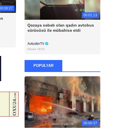
00:00:27
00:01:13
ən
Qəzaya səbəb olan qadın avtobus
sürücüsü ilə mübahisə etdi
AvtosferTV
Dünən 19:01
POPULYAR
00:00:37