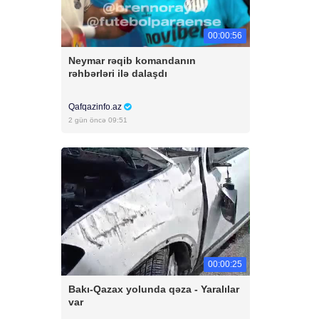
00:00:56
Neymar rəqib komandanın
rəhbərləri ilə dalaşdı
Qafqazinfo.az
2 gün öncə 09:51
00:00:25
Bakı-Qazax yolunda qəza - Yaralılar
var