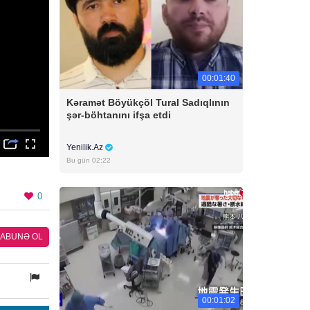
00:01:40
Kəramət Böyükçöl Tural Sadıqlının
şər-böhtanını ifşa etdi
Yenilik.Az
Bu gün 02:22
0
ABUNƏ OL
00:01:02