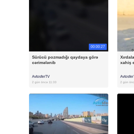
00:00:27
Sürücü pozmadığı qaydaya görə
Xırdal
cərimələnib
xahiş 
AvtosferTV
Avtosfe
2 gün öncə 11:33
2 gün ön