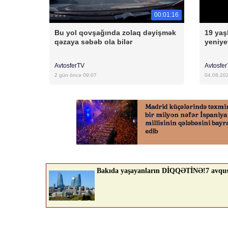
00:01:16
Bu yol qovşağında zolaq dəyişmək
19 yaş
qəzaya səbəb ola bilər
yeniye
AvtosferTV
Avtosfe
2 gün öncə 09:07
04.08.20