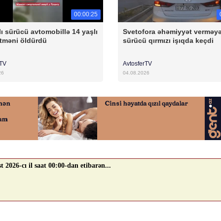
00:00:25
lı sürücü avtomobillə 14 yaşlı
Svetofora əhəmiyyət verməy
tməni öldürdü
sürücü qırmızı işıqda keçdi
rTV
AvtosferTV
26
04.08.2026