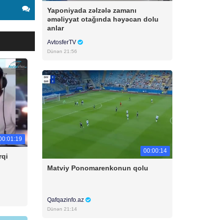
Yaponiyada zəlzələ zamanı
əməliyyat otağında həyəcan dolu
anlar
AvtosferTV
Dünən 21:56
00:01:19
00:00:14
rqi
Matviy Ponomarenkonun qolu
Qafqazinfo.az
Dünən 21:14