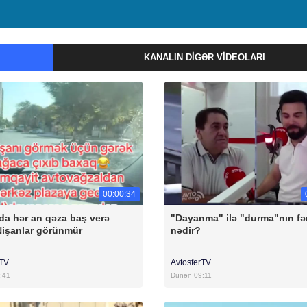
KANALIN DIGƏR VIDEOLARI
00:00:34
da hər an qəza baş verə
"Dayanma" ilə "durma"nın fə
 Nişanlar görünmür
nədir?
rTV
AvtosferTV
:41
Dünən 09:11