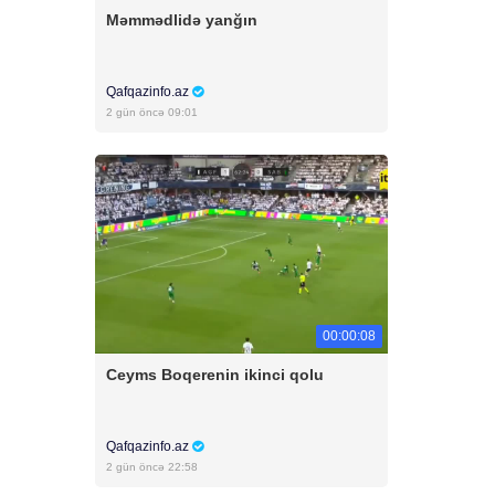
Məmmədlidə yanğın
Qafqazinfo.az
2 gün öncə 09:01
00:00:08
Ceyms Boqerenin ikinci qolu
Qafqazinfo.az
2 gün öncə 22:58