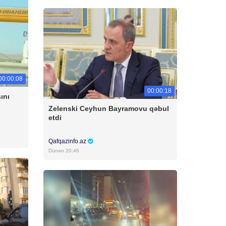
00:00:08
00:00:18
ını
Zelenski Ceyhun Bayramovu qəbul
etdi
Qafqazinfo.az
Dünən 20:46