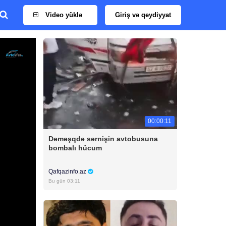
Video yüklə
Giriş və qeydiyyat
00:00:11
Dəməşqdə sərnişin avtobusuna
bombalı hücum
Qafqazinfo.az
Bu gün 03:11