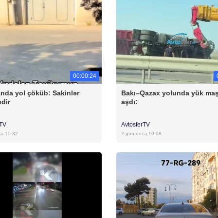
00:00:24
anda yol çöküb: Sakinlər
Bakı–Qazax yolunda yük maş
edir
aşdı:
rTV
AvtosferTV
cə 10:32
2 gün öncə 10:08