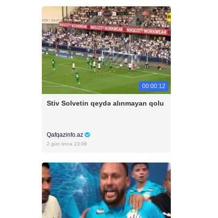
00:00:12
Stiv Solvetin qeydə alınmayan qolu
Qafqazinfo.az
2 gün öncə 23:06