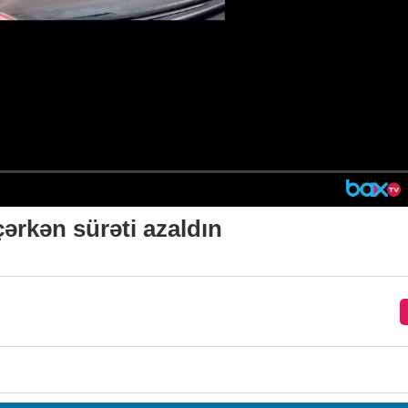
ərkən sürəti azaldın