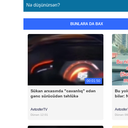
Nə düşünürsən?
BUNLARA DA BAX
00:01:50
Sükan arxasında "cavanlıq" edən
Bu yol
gənc sürücüdən təhlükə
bilər:
AvtosferTV
Avtosfe
Dünən 12:01
Dünən 09