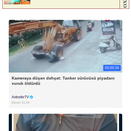
00:00:34
Kameraya düşən dəhşət: Tanker sürücüsü piyadanı
vurub öldürdü
AvtosferTV
Dünən 21:26