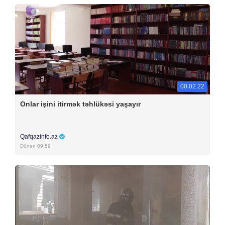
00:02:22
Onlar işini itirmək təhlükəsi yaşayır
Qafqazinfo.az
Dünən 09:59