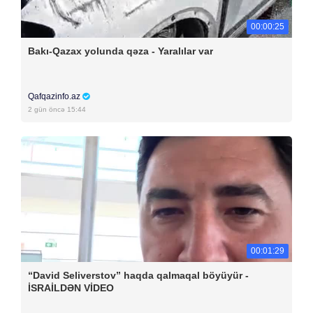
00:00:25
Bakı-Qazax yolunda qəza - Yaralılar var
Qafqazinfo.az
2 gün öncə 15:44
00:01:29
“David Seliverstov” haqda qalmaqal böyüyür -
İSRAİLDƏN VİDEO