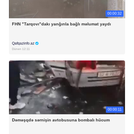
00:00:32
FHN "Tarqovı"dakı yanğınla bağlı məlumat yaydı
Qafqazinfo.az
Dünən 12:11
00:00:11
Dəməşqdə sərnişin avtobusuna bombalı hücum