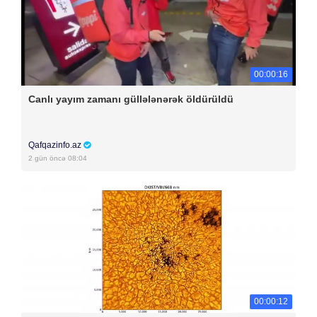
00:00:16
Canlı yayım zamanı güllələnərək öldürüldü
Qafqazinfo.az
2 gün öncə 08:04
00:00:12