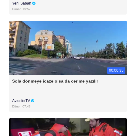
Yeni Sabah
Dünən 15:57
00:00:35
Sola dönməyə icazə olsa da cərimə yazılır
AvtosferTV
Dünən 07:43