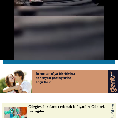
Yol kənarında dayanan piyadalar
niyə sürücülər üçün risk yaradır?
24.06.2026
0
AVTOSFERTV
ABUNƏ OL
Nə düşünürsən?