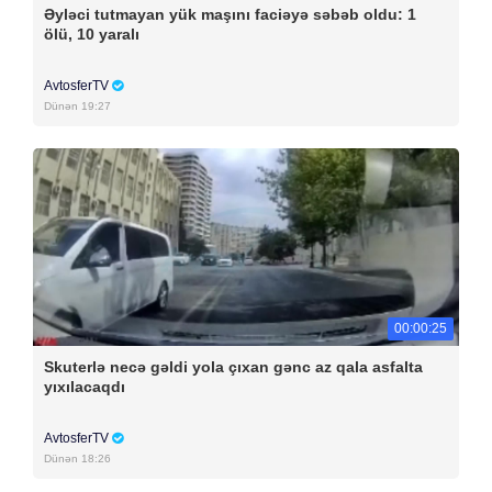
Əyləci tutmayan yük maşını faciəyə səbəb oldu: 1
ölü, 10 yaralı
AvtosferTV
Dünən 19:27
00:00:25
Skuterlə necə gəldi yola çıxan gənc az qala asfalta
yıxılacaqdı
AvtosferTV
Dünən 18:26