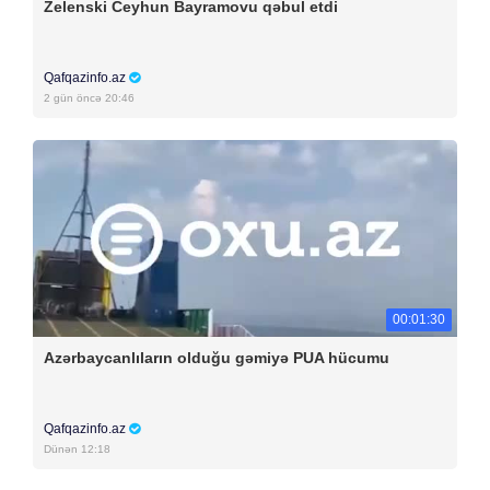
Zelenski Ceyhun Bayramovu qəbul etdi
Qafqazinfo.az
2 gün öncə 20:46
00:01:30
Azərbaycanlıların olduğu gəmiyə PUA hücumu
Qafqazinfo.az
Dünən 12:18