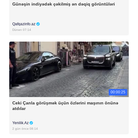
Günəşin indiyədək çəkilmiş ən dəqiq görüntüləri
Qafqazinfo.az
Dünən 07:14
00:00:25
Ceki Çanla görüşmək üçün özlərini maşının önünə
atdılar
Yenilik.Az
2 gün öncə 08:14