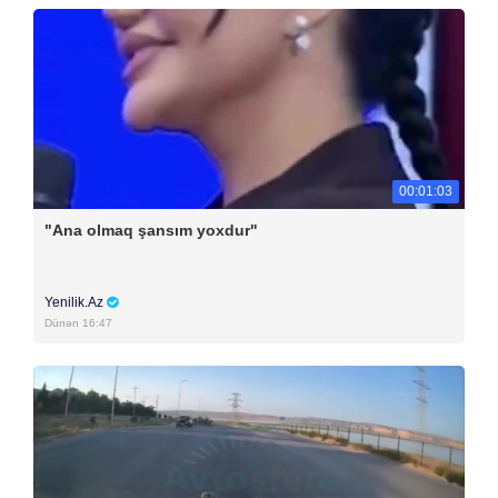
00:01:03
"Ana olmaq şansım yoxdur"
Yenilik.Az
Dünən 16:47