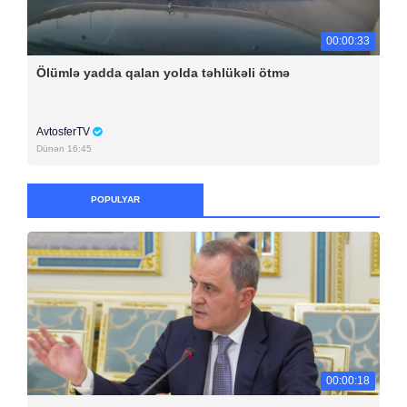
00:00:33
Ölümlə yadda qalan yolda təhlükəli ötmə
AvtosferTV
Dünən 16:45
POPULYAR
00:00:18