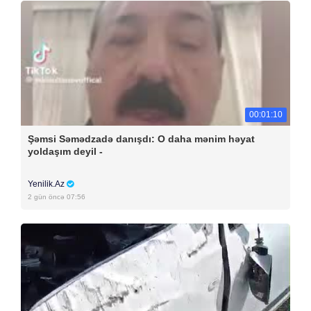
00:01:10
Şəmsi Səmədzadə danışdı: O daha mənim həyat
yoldaşım deyil -
Yenilik.Az
2 gün öncə 07:56