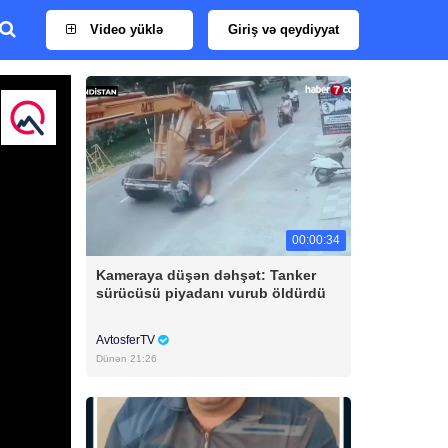
Video yüklə
Giriş və qeydiyyat
00:00:34
Kameraya düşən dəhşət: Tanker
sürücüsü piyadanı vurub öldürdü
AvtosferTV
Dünən 21:26