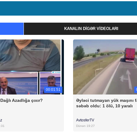
KANALIN DIGƏR VIDEOLARI
00:01:51
Dağlı Azadlığa çıxır?
Əyləci tutmayan yük maşını f
səbəb oldu: 1 ölü, 10 yaralı
Az
AvtosferTV
:31
Dünən 19:27