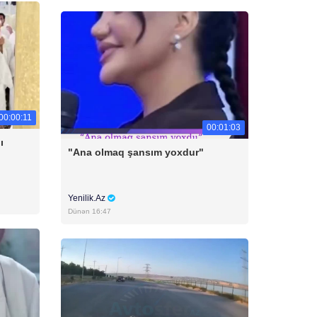
00:00:11
00:01:03
ı
"Ana olmaq şansım yoxdur"
Yenilik.Az
Dünən 16:47