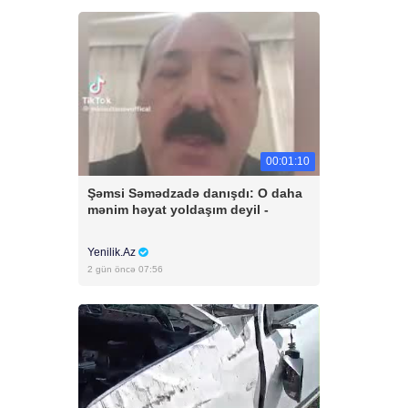
00:01:10
Şəmsi Səmədzadə danışdı: O daha
mənim həyat yoldaşım deyil -
Yenilik.Az
2 gün öncə 07:56