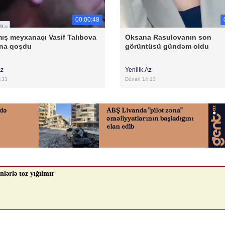
00:00:48
ış meyxanaçı Vasif Talıbova
Oksana Rasulovanın son
na qoşdu
görüntüsü gündəm oldu
Az
Yenilik.Az
:33
Dünən 14:13