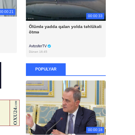
00:00:21
00:00:33
Ölümlə yadda qalan yolda təhlükəli
ötmə
AvtosferTV
Dünən 16:45
POPULYAR
00:00:18