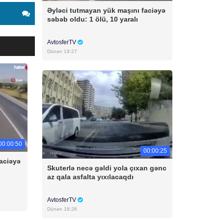
Əyləci tutmayan yük maşını faciəyə
səbəb oldu: 1 ölü, 10 yaralı
AvtosferTV
Dünən 19:27
00:00:50
00:00:25
aciəyə
Skuterlə necə gəldi yola çıxan gənc
az qala asfalta yıxılacaqdı
AvtosferTV
Dünən 18:26