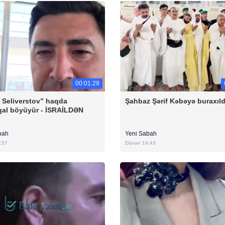
00:01:29
 Seliverstov” haqda
Şahbaz Şərif Kəbəyə buraxıld
al böyüyür - İSRAİLDƏN
bah
Yeni Sabah
:57
Dünən 14:43