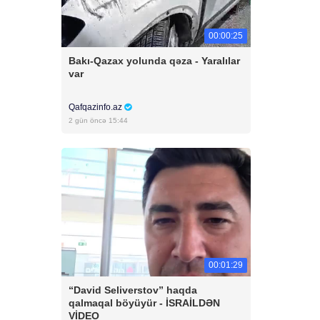
00:00:25
Bakı-Qazax yolunda qəza - Yaralılar
var
Qafqazinfo.az
2 gün öncə 15:44
00:01:29
“David Seliverstov” haqda
qalmaqal böyüyür - İSRAİLDƏN
VİDEO