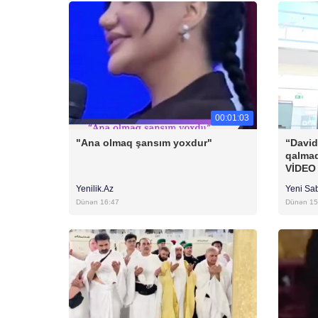
00:01:03
"Ana olmaq şansım yoxdur"
“David
qalmaq
VİDEO
Yenilik.Az
Yeni Sa
Dünən 16:47
Dünən 15