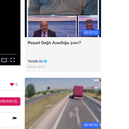
00:01:51
Rəşad Dağlı Azadlığa çıxır?
Yenilik.Az
Dünən 19:31
0
ABUNƏ OL
00:00:50