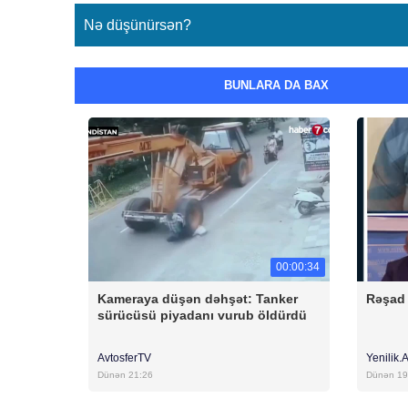
Nə düşünürsən?
BUNLARA DA BAX
00:00:34
Kameraya düşən dəhşət: Tanker
Rəşad 
sürücüsü piyadanı vurub öldürdü
AvtosferTV
Yenilik.
Dünən 21:26
Dünən 19