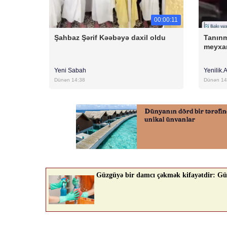
00:00:11
Şahbaz Şərif Kəəbəyə daxil oldu
Tanınm
meyxa
Yeni Sabah
Yenilik.
Dünən 14:38
Dünən 14