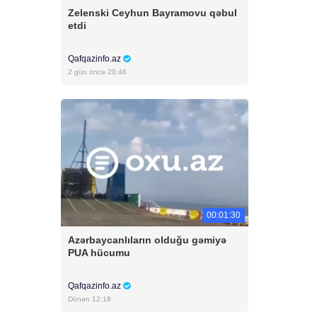
Zelenski Ceyhun Bayramovu qəbul
etdi
Qafqazinfo.az
2 gün öncə 20:46
00:01:30
Azərbaycanlıların olduğu gəmiyə
PUA hücumu
Qafqazinfo.az
Dünən 12:18