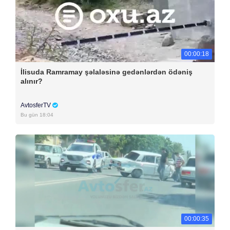
00:00:18
İlisuda Ramramay şəlaləsinə gedənlərdən ödəniş
alınır?
AvtosferTV
Bu gün 18:04
00:00:35