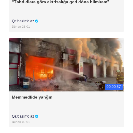
“Təhdidlərə görə aktrisalığa geri dönə bilmirəm”
Qafqazinfo.az
Dünən 23:01
00:00:37
Məmmədlidə yanğın
Qafqazinfo.az
Dünən 09:01