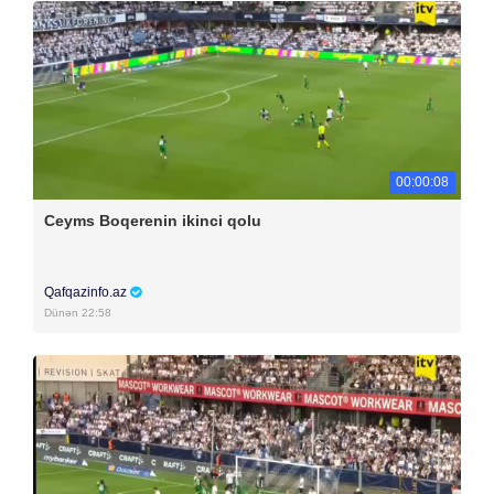
00:00:08
Ceyms Boqerenin ikinci qolu
Qafqazinfo.az
Dünən 22:58