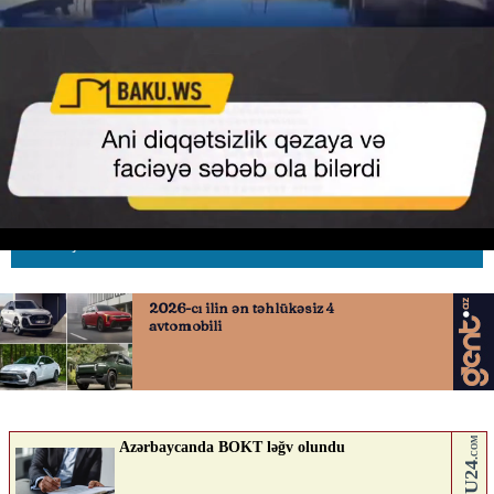
Ani diqqətsizlik qəzaya və faciəyə
səbəb ola bilərdi
24.06.2026
0
AVTOSFERTV
ABUNƏ OL
Nə düşünürsən?