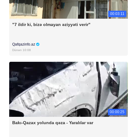
00:03:11
"7 ildir ki, bizə olmayan əziyyəti verir"
Qafqazinfo.az
Dünən 10:08
00:00:25
Bakı-Qazax yolunda qəza - Yaralılar var