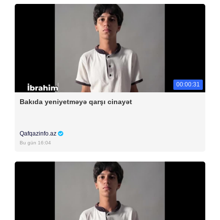
00:00:31
Bakıda yeniyetməyə qarşı cinayət
Qafqazinfo.az
Bu gün 16:04