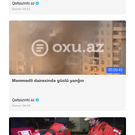
Qafqazinfo.az
Dünən 09:51
00:00:45
Məmmədli dairəsində güclü yanğın
Qafqazinfo.az
Dünən 08:08