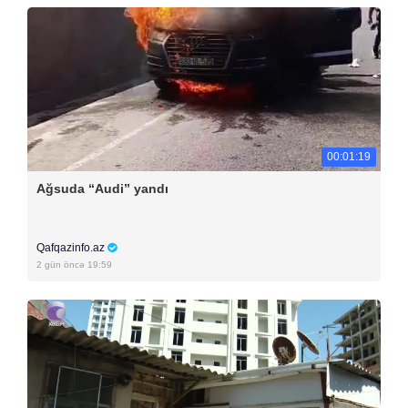
00:01:19
Ağsuda “Audi” yandı
Qafqazinfo.az
2 gün öncə 19:59