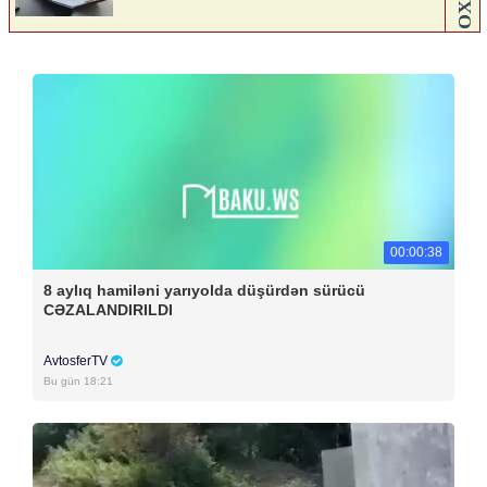
00:00:38
8 aylıq hamiləni yarıyolda düşürdən sürücü
CƏZALANDIRILDI
AvtosferTV
Bu gün 18:21