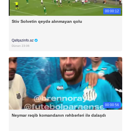
00:00:12
Stiv Solvetin qeydə alınmayan qolu
Qafqazinfo.az
Dünən 23:06
00:00:56
Neymar rəqib komandanın rəhbərləri ilə dalaşdı