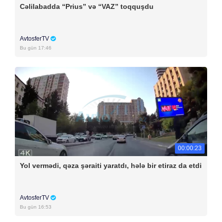
Cəlilabadda “Prius” və “VAZ” toqquşdu
AvtosferTV
Bu gün 17:46
00:00:23
Yol vermədi, qəza şəraiti yaratdı, hələ bir etiraz da etdi
AvtosferTV
Bu gün 16:53