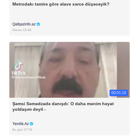
Metrodakı təmirə görə əlavə xərcə düşəcəyik?
Qafqazinfo.az
Dünən 15:49
00:01:10
Şəmsi Səmədzadə danışdı: O daha mənim həyat
yoldaşım deyil -
Yenilik.Az
Bu gün 07:56