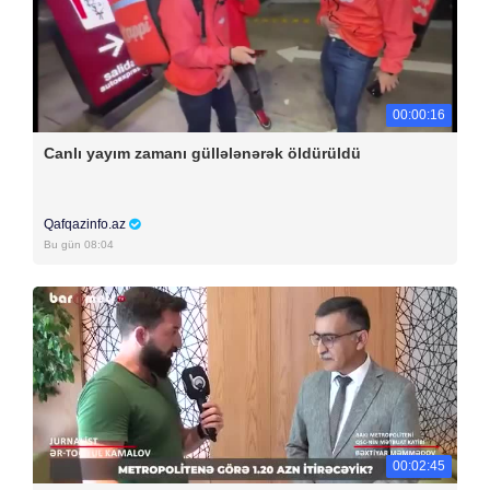
00:00:16
Canlı yayım zamanı güllələnərək öldürüldü
Qafqazinfo.az
Bu gün 08:04
00:02:45