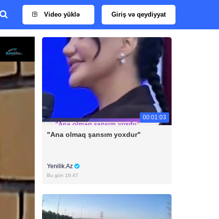
Video yüklə
Giriş və qeydiyyat
00:01:03
"Ana olmaq şansım yoxdur"
Yenilik.Az
Bu gün 16:47