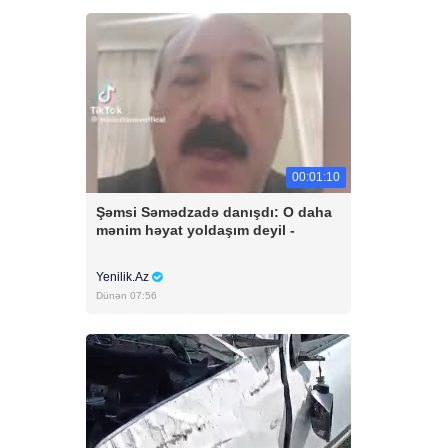
00:01:10
Şəmsi Səmədzadə danışdı: O daha
mənim həyat yoldaşım deyil -
Yenilik.Az
Dünən 07:56