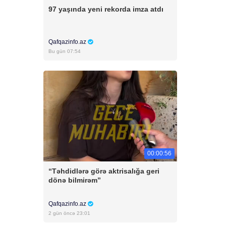
97 yaşında yeni rekorda imza atdı
Qafqazinfo.az
Bu gün 07:54
00:00:56
“Təhdidlərə görə aktrisalığa geri
dönə bilmirəm”
Qafqazinfo.az
2 gün öncə 23:01