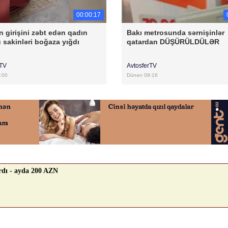
00:00:17
n girişini zəbt edən qadın
Bakı metrosunda sərnişinlər
 sakinləri boğaza yığdı
qatardan DÜŞÜRÜLDÜLƏR
rTV
AvtosferTV
:00
Dünən 09:16