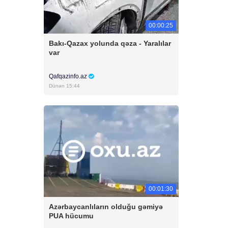
00:00:25
Bakı-Qazax yolunda qəza - Yaralılar
var
Qafqazinfo.az
Dünən 15:44
00:01:30
Azərbaycanlıların olduğu gəmiyə
PUA hücumu