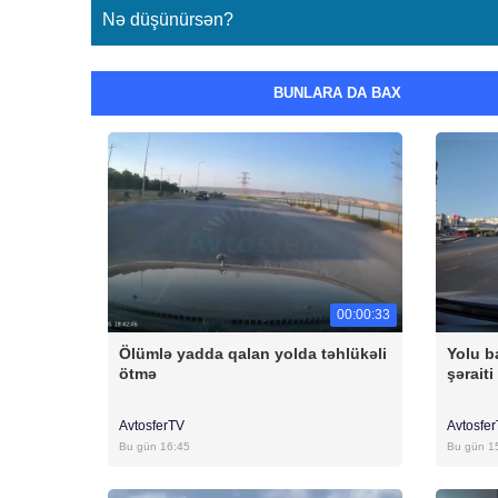
Nə düşünürsən?
BUNLARA DA BAX
00:00:33
Ölümlə yadda qalan yolda təhlükəli
Yolu b
ötmə
şəraiti
AvtosferTV
Avtosfe
Bu gün 16:45
Bu gün 1