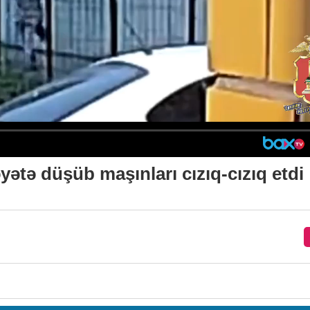
tə düşüb maşınları cızıq-cızıq etdi