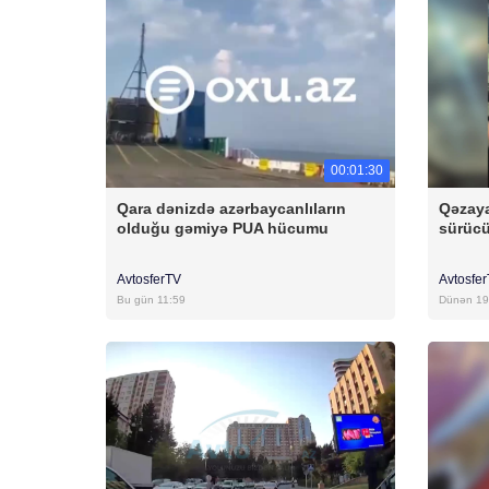
00:01:30
Qara dənizdə azərbaycanlıların
Qəzaya
olduğu gəmiyə PUA hücumu
sürücü
AvtosferTV
Avtosfe
Bu gün 11:59
Dünən 19