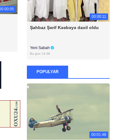
00:00:05
00:00:11
Şahbaz Şərif Kəəbəyə daxil oldu
Yeni Sabah
Bu gün 14:38
POPULYAR
00:01:48