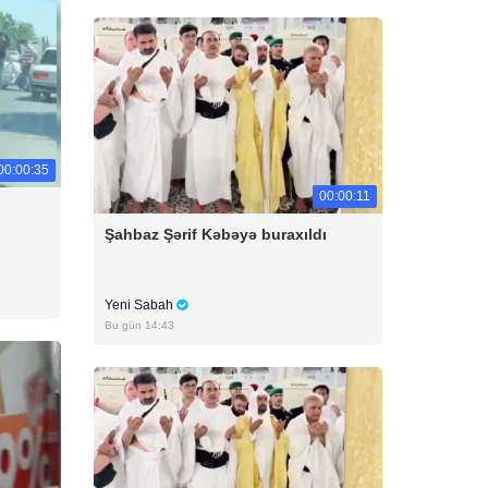
00:00:35
00:00:11
Şahbaz Şərif Kəbəyə buraxıldı
Yeni Sabah
Bu gün 14:43