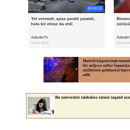
00:00:23
Yol vermədi, qəza şəraiti yaratdı,
Binanı
hələ bir etiraz da etdi
sürücü
AvtosferTV
Avtosfe
Dünən 16:53
Dünən 14