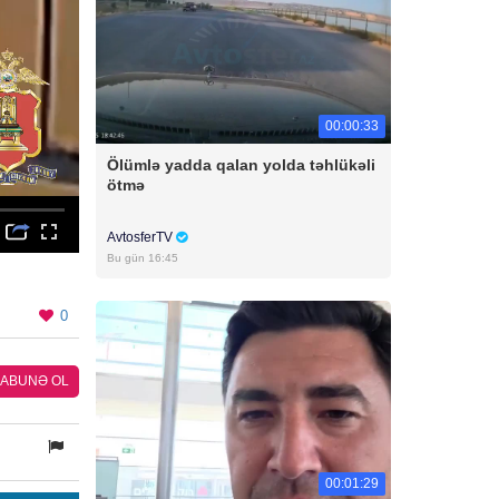
00:00:33
Ölümlə yadda qalan yolda təhlükəli
ötmə
AvtosferTV
Bu gün 16:45
0
ABUNƏ OL
00:01:29