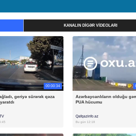
KANALIN DIGƏR VIDEOLARI
00:00:34
ağladı, geriyə sürərək qəza
Azərbaycanlıların olduğu gə
 yaratdı
PUA hücumu
rTV
Qafqazinfo.az
5:45
Bu gün 12:18