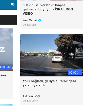
“David Seliverstov” haqda
qalmaqal böyüyür - İSRAİLDƏN
VİDEO
Yeni Sabah
Bu gün 15:57
00:01:30
00:00:34
miyə
Yolu bağladı, geriyə sürərək qəza
şəraiti yaratdı
AvtosferTV
Bu gün 15:45