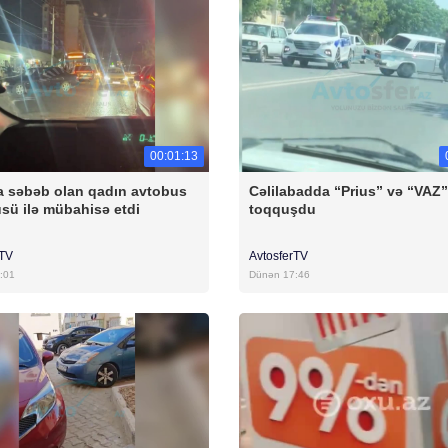
00:01:13
 səbəb olan qadın avtobus
Cəlilabadda “Prius” və “VAZ”
sü ilə mübahisə etdi
toqquşdu
rTV
AvtosferTV
:01
Dünən 17:46