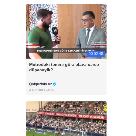
00:02:45
Metrodakı təmirə görə əlavə xərcə
düşəcəyik?
Qafqazinfo.az
2 gün öncə 15:49