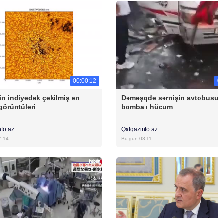
00:00:12
n indiyədək çəkilmiş ən
Dəməşqdə sərnişin avtobus
görüntüləri
bombalı hücum
nfo.az
Qafqazinfo.az
7:14
Bu gün 03:11