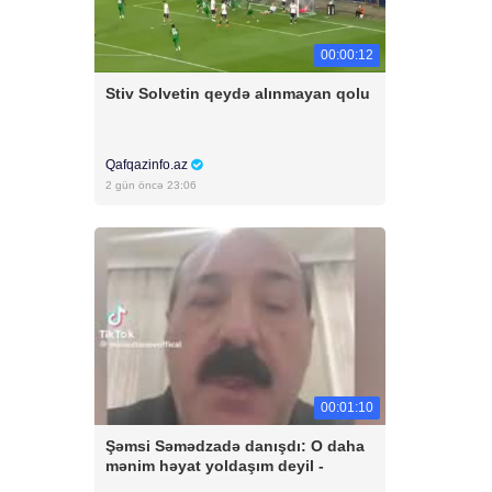
00:00:12
Stiv Solvetin qeydə alınmayan qolu
Qafqazinfo.az
2 gün öncə 23:06
00:01:10
Şəmsi Səmədzadə danışdı: O daha
mənim həyat yoldaşım deyil -