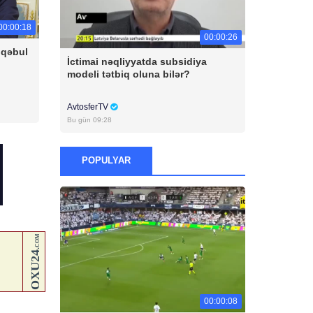
00:00:18
00:00:26
 qəbul
İctimai nəqliyyatda subsidiya
modeli tətbiq oluna bilər?
AvtosferTV
Bu gün 09:28
POPULYAR
00:00:08