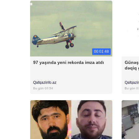
00:01:48
97 yaşında yeni rekorda imza atdı
Günəşi
dəqiq 
Qafqazinfo.az
Qafqazi
Bu gün 07:54
Bu gün 0