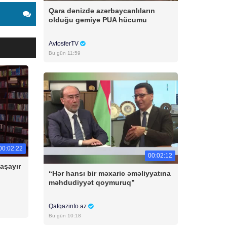
Qara dənizdə azərbaycanlıların
olduğu gəmiyə PUA hücumu
AvtosferTV
Bu gün 11:59
00:02:22
00:02:12
yaşayır
“Hər hansı bir məxaric əməliyyatına
məhdudiyyət qoymuruq”
Qafqazinfo.az
Bu gün 10:18