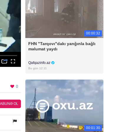
00:00:32
FHN "Tarqovı"dakı yanğınla bağlı
məlumat yaydı
Qafqazinfo.az
Bu gün 12:11
0
ABUNƏ OL
00:01:30