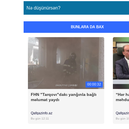
Nə düşünürsən?
BUNLARA DA BAX
00:00:32
FHN "Tarqovı"dakı yanğınla bağlı
“Hər h
məlumat yaydı
məhdu
Qafqazinfo.az
Qafqazi
Bu gün 12:11
Bu gün 1