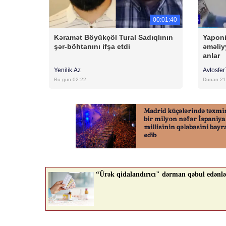
00:01:40
Kəramət Böyükçöl Tural Sadıqlının
Yaponi
şər-böhtanını ifşa etdi
əməliy
anlar
Yenilik.Az
Avtosfe
Bu gün 02:22
Dünən 21