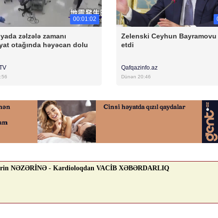
00:01:02
yada zəlzələ zamanı
Zelenski Ceyhun Bayramovu
yat otağında həyəcan dolu
etdi
rTV
Qafqazinfo.az
:56
Dünən 20:46