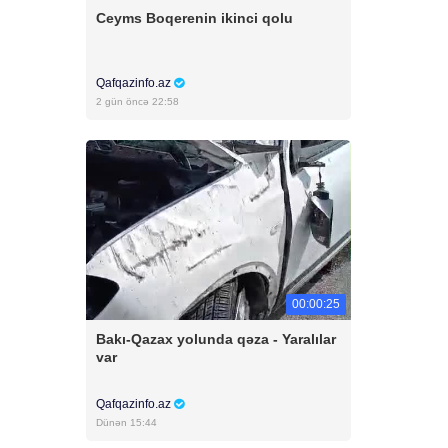
Ceyms Boqerenin ikinci qolu
Qafqazinfo.az
2 gün öncə 22:58
00:00:25
Bakı-Qazax yolunda qəza - Yaralılar
var
Qafqazinfo.az
Dünən 15:44