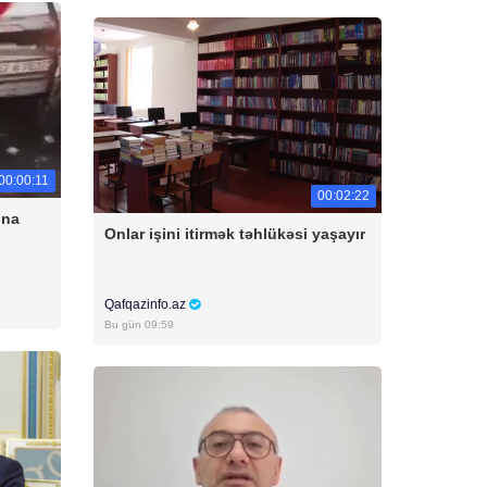
00:00:11
00:02:22
una
Onlar işini itirmək təhlükəsi yaşayır
Qafqazinfo.az
Bu gün 09:59