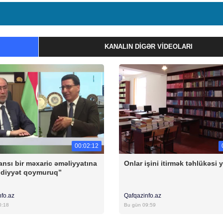
KANALIN DIGƏR VIDEOLARI
00:02:12
ansı bir məxaric əməliyyatına
Onlar işini itirmək təhlükəsi 
diyyət qoymuruq”
nfo.az
Qafqazinfo.az
0:18
Bu gün 09:59