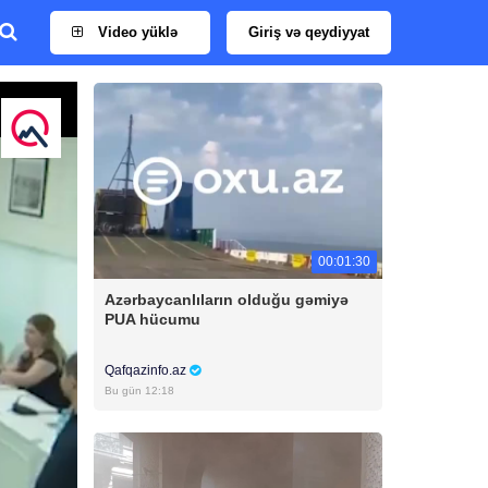
Video yüklə
Giriş və qeydiyyat
00:01:30
Azərbaycanlıların olduğu gəmiyə
PUA hücumu
Qafqazinfo.az
Bu gün 12:18