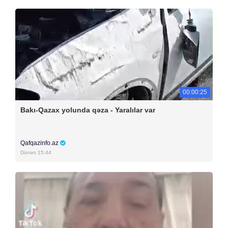
00:00:25
Bakı-Qazax yolunda qəza - Yaralılar var
Qafqazinfo.az
Dünən 15:44