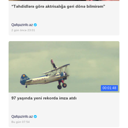
“Təhdidlərə görə aktrisalığa geri dönə bilmirəm”
Qafqazinfo.az
2 gün öncə 23:01
00:01:48
97 yaşında yeni rekorda imza atdı
Qafqazinfo.az
Bu gün 07:54