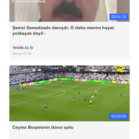
00:01:10
Şəmsi Səmədzadə danışdı: O daha mənim həyat
yoldaşım deyil -
Yenilik.Az
Dünən 07:56
00:00:08
Ceyms Boqerenin ikinci qolu