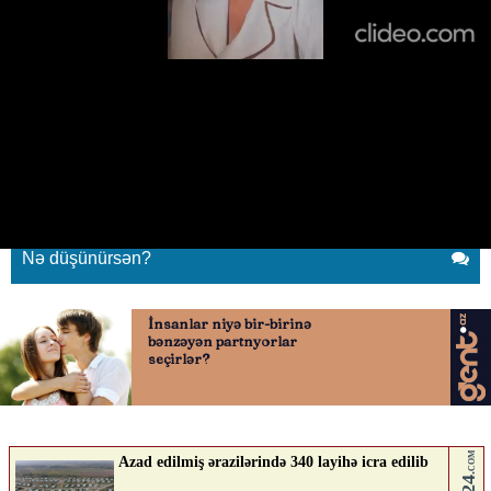
Aysun İsamyılova od püskürdü
23.06.2026
0
XEBER SHOW
ABUNƏ OL
aysun
Nə düşünürsən?