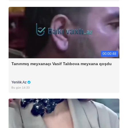
00:00:48
Tanınmış meyxanaçı Vasif Talıbova meyxana qoşdu
Yenilik.Az
Bu gün 14:33