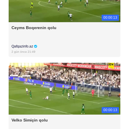
00:00:13
Ceyms Boqerenin qolu
Qafqazinfo.az
2 gün öncə 21:49
00:00:13
Velko Simiçin qolu