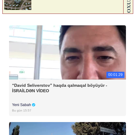
00:01:29
“David Seliverstov” haqda qalmaqal böyüyür -
İSRAİLDƏN VİDEO
Yeni Sabah
Bu gün 15:57