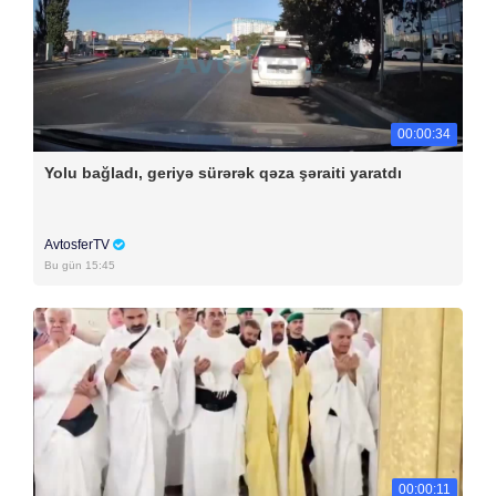
00:00:34
Yolu bağladı, geriyə sürərək qəza şəraiti yaratdı
AvtosferTV
Bu gün 15:45
00:00:11