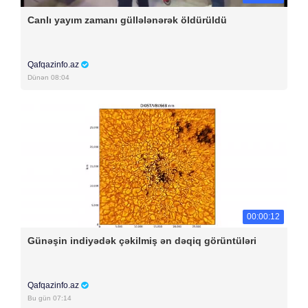
Canlı yayım zamanı güllələnərək öldürüldü
Qafqazinfo.az
Dünən 08:04
00:00:12
Günəşin indiyədək çəkilmiş ən dəqiq görüntüləri
Qafqazinfo.az
Bu gün 07:14