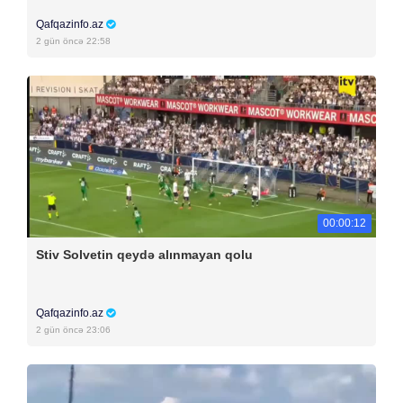
Qafqazinfo.az
2 gün öncə 22:58
00:00:12
Stiv Solvetin qeydə alınmayan qolu
Qafqazinfo.az
2 gün öncə 23:06