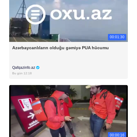
00:01:30
Azərbaycanlıların olduğu gəmiyə PUA hücumu
Qafqazinfo.az
Bu gün 12:18
00:00:16