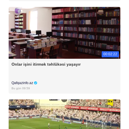
00:02:22
Onlar işini itirmək təhlükəsi yaşayır
Qafqazinfo.az
Bu gün 09:59