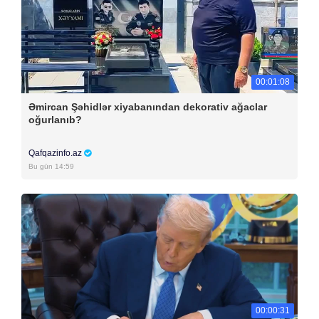
00:01:08
Əmircan Şəhidlər xiyabanından dekorativ ağaclar
oğurlanıb?
Qafqazinfo.az
Bu gün 14:59
00:00:31