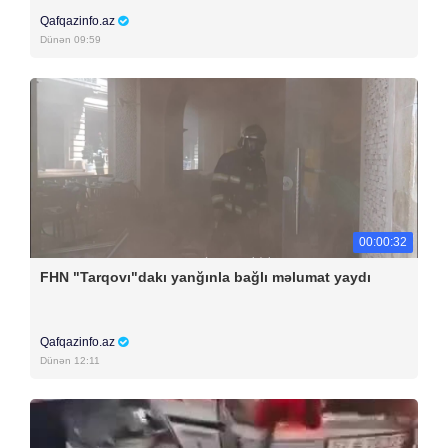
Qafqazinfo.az
Dünən 09:59
00:00:32
FHN "Tarqovı"dakı yanğınla bağlı məlumat yaydı
Qafqazinfo.az
Dünən 12:11