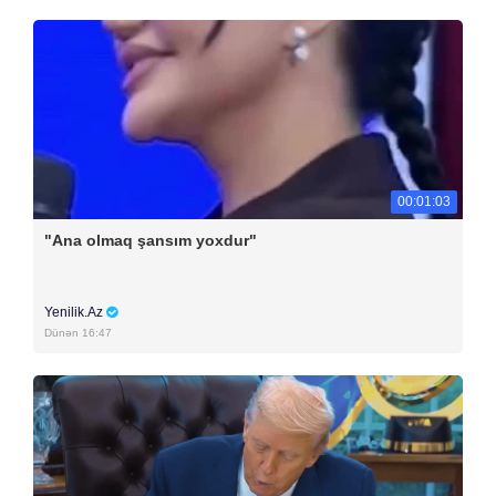
00:01:03
"Ana olmaq şansım yoxdur"
Yenilik.Az
Dünən 16:47