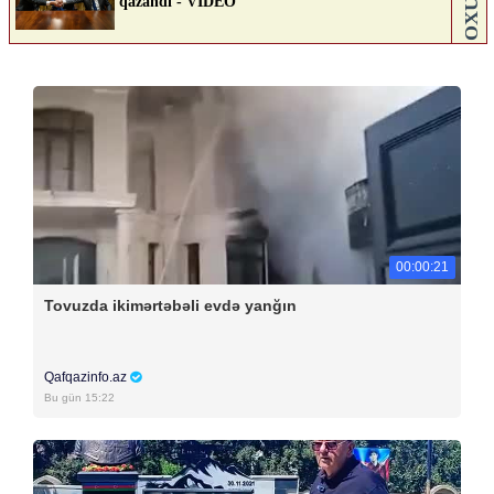
00:00:21
Tovuzda ikimərtəbəli evdə yanğın
Qafqazinfo.az
Bu gün 15:22