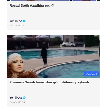
Rəşad Dağlı Azadlığa çıxır?
Yenilik.Az
Dünən 19:31
00:00:23
Xuraman Şuşalı hovuzdan görüntülərini paylaşdı
Yenilik.Az
Bu gün 08:36