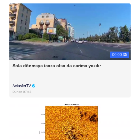
00:00:35
Sola dönməyə icazə olsa da cərimə yazılır
AvtosferTV
Dünən 07:43