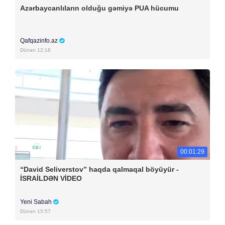
Azərbaycanlıların olduğu gəmiyə PUA hücumu
Qafqazinfo.az
Dünən 12:18
00:01:29
“David Seliverstov” haqda qalmaqal böyüyür -
İSRAİLDƏN VİDEO
Yeni Sabah
Dünən 15:57