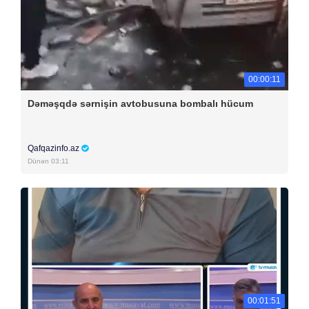
00:00:11
Dəməşqdə sərnişin avtobusuna bombalı hücum
Qafqazinfo.az
Dünən 03:11
00:01:51