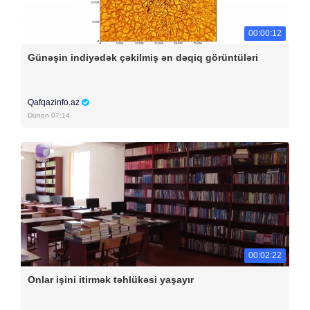
00:00:12
Günəşin indiyədək çəkilmiş ən dəqiq görüntüləri
Qafqazinfo.az
Dünən 07:14
00:02:22
Onlar işini itirmək təhlükəsi yaşayır