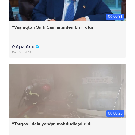
00:00:31
“Vaşinqton Sülh Sammitindən bir il ötür”
Qafqazinfo.az
Bu gün 14:39
00:00:25
“Tarqovı”dakı yanğın məhdudlaşdırıldı