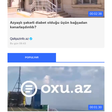
00:02:38
Azyaşlı şəkərli diabet olduğu üçün bağçadan
kənarlaşdırılıb?
Qafqazinfo.az
Bu gün 09:43
POPULYAR
00:01:30