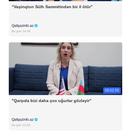
“Vaşinqton Sülh Sammitindən bir il ötür”
Qafqazinfo.az
Bu gün 14:39
00:02:55
"Qarşıda bizi daha çox uğurlar gözləyir"
Qafqazinfo.az
Bu gün 12:02