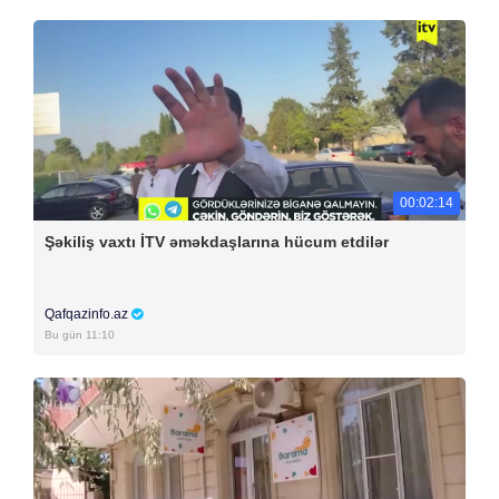
00:02:14
Şəkiliş vaxtı İTV əməkdaşlarına hücum etdilər
Qafqazinfo.az
Bu gün 11:10