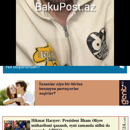
Azər Axşamın elə kadrlarını yaydı
ki...
04.06.2026
0
BAKUPOST.AZ
ABUNƏ OL
Nə düşünürsən?