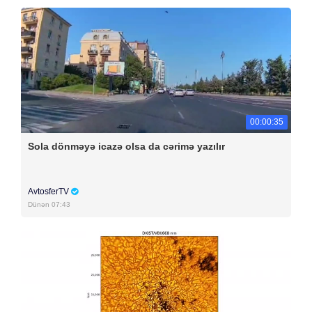
00:00:35
Sola dönməyə icazə olsa da cərimə yazılır
AvtosferTV
Dünən 07:43