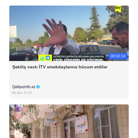
00:02:14
Şəkiliş vaxtı İTV əməkdaşlarına hücum etdilər
Qafqazinfo.az
Bu gün 11:10