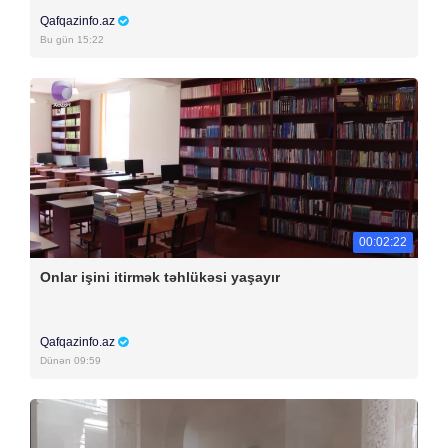
Qafqazinfo.az
Bu gün 15:22
00:02:22
Onlar işini itirmək təhlükəsi yaşayır
Qafqazinfo.az
Dünən 09:59