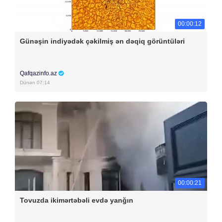
00:00:12
Günəşin indiyədək çəkilmiş ən dəqiq görüntüləri
Qafqazinfo.az
Dünən 07:14
00:00:21
Tovuzda ikimərtəbəli evdə yanğın