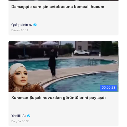
Dəməşqdə sərnişin avtobusuna bombalı hücum
Qafqazinfo.az
Dünən 03:11
00:00:23
Xuraman Şuşalı hovuzdan görüntülərini paylaşdı
Yenilik.Az
Bu gün 08:36