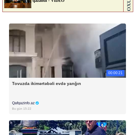
00:00:21
Tovuzda ikimərtəbəli evdə yanğın
Qafqazinfo.az
Bu gün 15:22