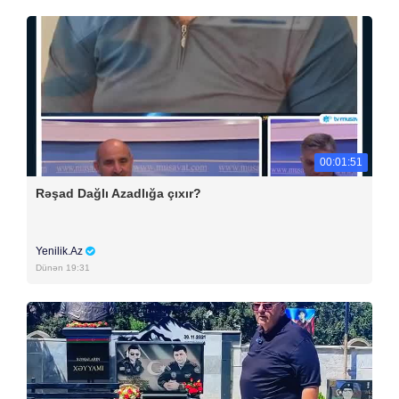
00:01:51
Rəşad Dağlı Azadlığa çıxır?
Yenilik.Az
Dünən 19:31