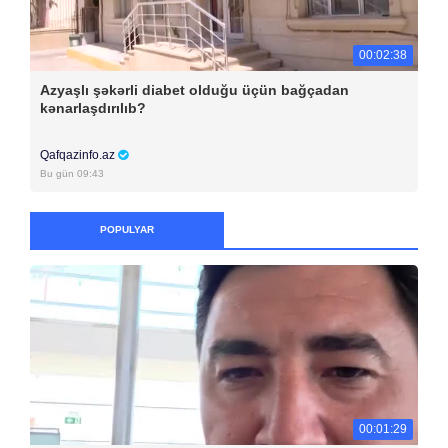
00:02:38
Azyaşlı şəkərli diabet olduğu üçün bağçadan
kənarlaşdırılıb?
Qafqazinfo.az
Bu gün 09:43
POPULYAR
00:01:29