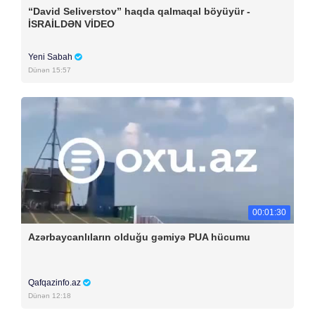
“David Seliverstov” haqda qalmaqal böyüyür -
İSRAİLDƏN VİDEO
Yeni Sabah
Dünən 15:57
00:01:30
Azərbaycanlıların olduğu gəmiyə PUA hücumu
Qafqazinfo.az
Dünən 12:18