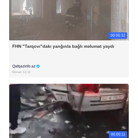
00:00:32
FHN "Tarqovı"dakı yanğınla bağlı məlumat yaydı
Qafqazinfo.az
Dünən 12:11
00:00:11