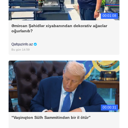
00:01:08
Əmircan Şəhidlər xiyabanından dekorativ ağaclar
oğurlanıb?
Qafqazinfo.az
Bu gün 14:59
00:00:31
“Vaşinqton Sülh Sammitindən bir il ötür”