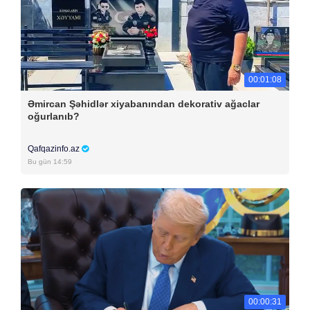
00:01:08
Əmircan Şəhidlər xiyabanından dekorativ ağaclar
oğurlanıb?
Qafqazinfo.az
Bu gün 14:59
00:00:31