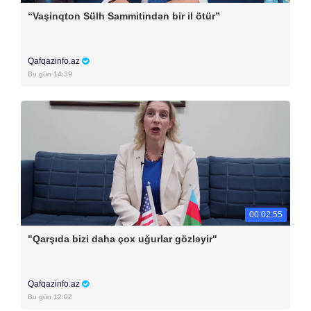
“Vaşinqton Sülh Sammitindən bir il ötür”
Qafqazinfo.az
Bu gün 14:39
00:02:55
"Qarşıda bizi daha çox uğurlar gözləyir"
Qafqazinfo.az
Bu gün 12:02