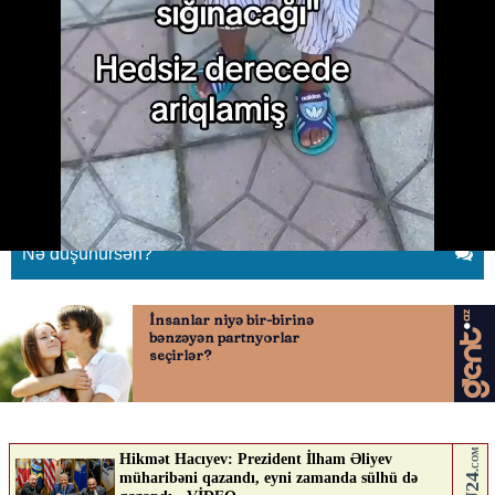
“Sevgi Evi”ndə uşaqların bu
görüntüləri dəhşətə gətirdi
01.06.2026
0
BAKUPOST.AZ
ABUNƏ OL
Nə düşünürsən?