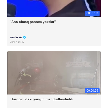
00:01:03
"Ana olmaq şansım yoxdur"
Yenilik.Az
Dünən 16:47
00:00:25
“Tarqovı”dakı yanğın məhdudlaşdırıldı