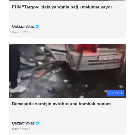
FHN "Tarqovı"dakı yanğınla bağlı məlumat yaydı
Qafqazinfo.az
Dünən 12:11
00:00:11
Dəməşqdə sərnişin avtobusuna bombalı hücum
Qafqazinfo.az
Dünən 03:11