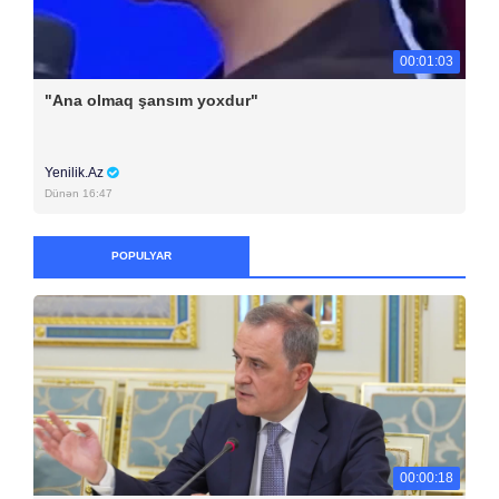
00:01:03
"Ana olmaq şansım yoxdur"
Yenilik.Az
Dünən 16:47
POPULYAR
00:00:18