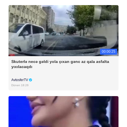
00:00:25
Skuterlə necə gəldi yola çıxan gənc az qala asfalta
yıxılacaqdı
AvtosferTV
Dünən 18:26