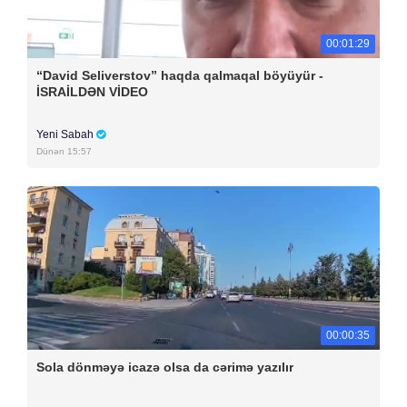
00:01:29
“David Seliverstov” haqda qalmaqal böyüyür -
İSRAİLDƏN VİDEO
Yeni Sabah
Dünən 15:57
00:00:35
Sola dönməyə icazə olsa da cərimə yazılır