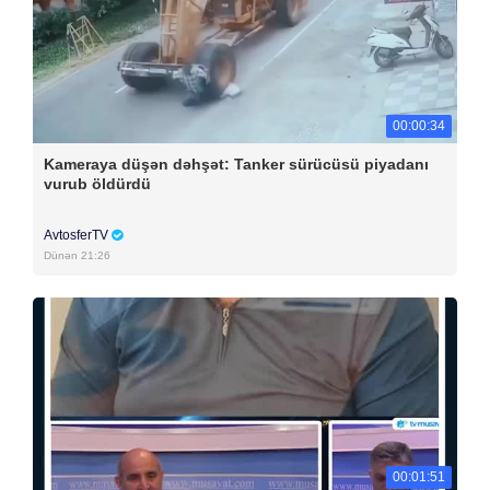
00:00:34
Kameraya düşən dəhşət: Tanker sürücüsü piyadanı
vurub öldürdü
AvtosferTV
Dünən 21:26
00:01:51