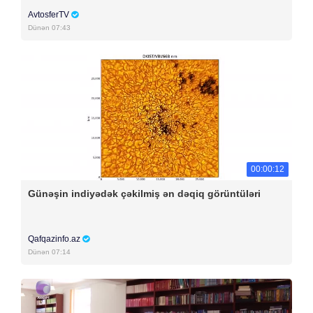
AvtosferTV
Dünən 07:43
00:00:12
Günəşin indiyədək çəkilmiş ən dəqiq görüntüləri
Qafqazinfo.az
Dünən 07:14