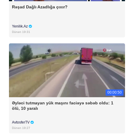
Rəşad Dağlı Azadlığa çıxır?
Yenilik.Az
Dünən 19:31
00:00:50
Əyləci tutmayan yük maşını faciəyə səbəb oldu: 1
ölü, 10 yaralı
AvtosferTV
Dünən 19:27