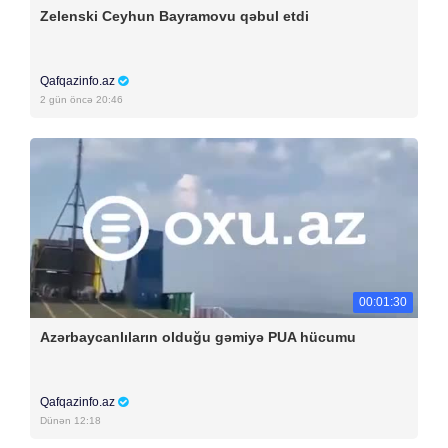
Zelenski Ceyhun Bayramovu qəbul etdi
Qafqazinfo.az
2 gün öncə 20:46
00:01:30
Azərbaycanlıların olduğu gəmiyə PUA hücumu
Qafqazinfo.az
Dünən 12:18