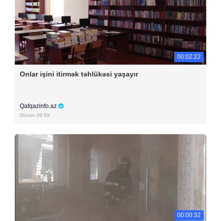
00:02:22
Onlar işini itirmək təhlükəsi yaşayır
Qafqazinfo.az
Dünən 09:59
00:00:32