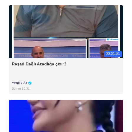
00:01:51
Rəşad Dağlı Azadlığa çıxır?
Yenilik.Az
Dünən 19:31