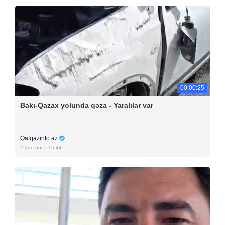
00:00:25
Bakı-Qazax yolunda qəza - Yaralılar var
Qafqazinfo.az
2 gün öncə 15:44