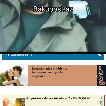
"Bu adamları kassaya
buraxmayın"
02.06.2026
0
BAKUPOST.AZ
ABUNƏ OL
Nə düşünürsən?