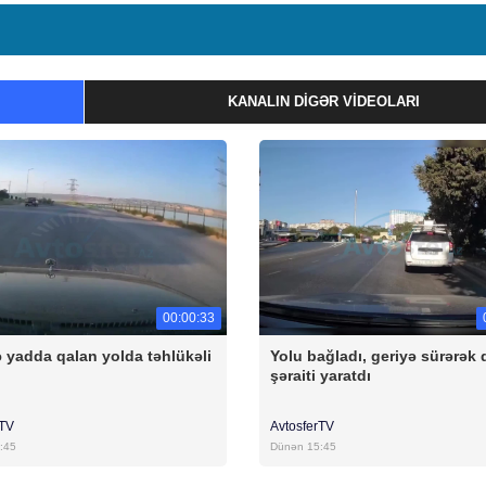
KANALIN DIGƏR VIDEOLARI
00:00:33
 yadda qalan yolda təhlükəli
Yolu bağladı, geriyə sürərək 
şəraiti yaratdı
rTV
AvtosferTV
:45
Dünən 15:45