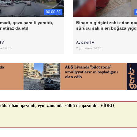
00:00:23
mədi, qəza şəraiti yaratdı,
Binanın girişini zəbt edən qa
r etiraz da etdi
sürücü sakinləri boğaza yığd
rTV
AvtosferTV
cə 16:53
2 gün öncə 14:00