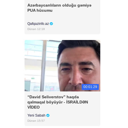
Azərbaycanlıların olduğu gəmiyə
PUA hücumu
Qafqazinfo.az
Dünən 12:18
00:01:29
“David Seliverstov” haqda
qalmaqal böyüyür - İSRAİLDƏN
VİDEO
Yeni Sabah
Dünən 15:57