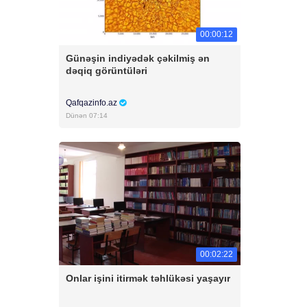
00:00:12
Günəşin indiyədək çəkilmiş ən
dəqiq görüntüləri
Qafqazinfo.az
Dünən 07:14
00:02:22
Onlar işini itirmək təhlükəsi yaşayır