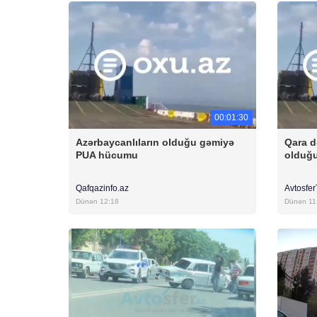
00:01:30
Azərbaycanlıların olduğu gəmiyə
Qara d
PUA hücumu
olduğ
Qafqazinfo.az
Avtosfe
Dünən 12:18
Dünən 11