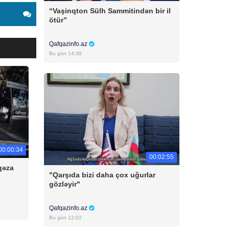
“Vaşinqton Sülh Sammitindən bir il
ötür”
Qafqazinfo.az
Bu gün 14:39
00:00:34
00:02:55
qəza
"Qarşıda bizi daha çox uğurlar
gözləyir"
Qafqazinfo.az
Bu gün 12:02