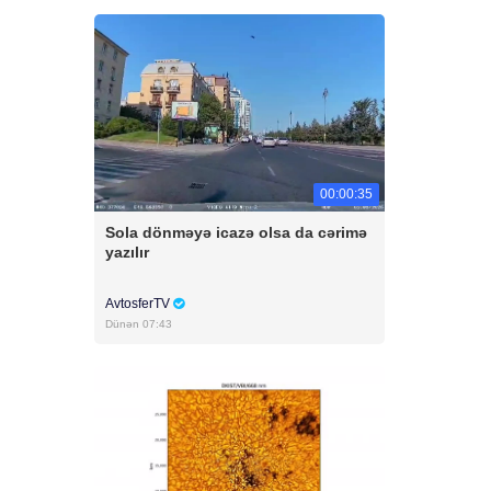
00:00:35
Sola dönməyə icazə olsa da cərimə
yazılır
AvtosferTV
Dünən 07:43