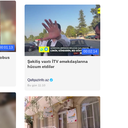
00:01:13
00:02:14
tobus
Şəkiliş vaxtı İTV əməkdaşlarına
hücum etdilər
Qafqazinfo.az
Bu gün 11:10