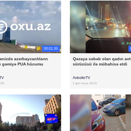
00:01:30
ənizdə azərbaycanlıların
Qəzaya səbəb olan qadın av
u gəmiyə PUA hücumu
sürücüsü ilə mübahisə etdi
rTV
AvtosferTV
:59
2 gün öncə 19:01