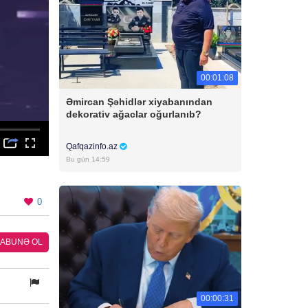
00:01:08
Əmircan Şəhidlər xiyabanından
dekorativ ağaclar oğurlanıb?
Qafqazinfo.az
Bu gün 14:59
0
ABUNƏ OL
00:00:31