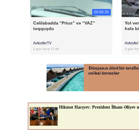
00:00:35
Cəlilabadda “Prius” və “VAZ”
Yol ver
toqquşdu
hələ bi
AvtosferTV
Avtosfe
2 gün öncə 17:46
2 gün ön