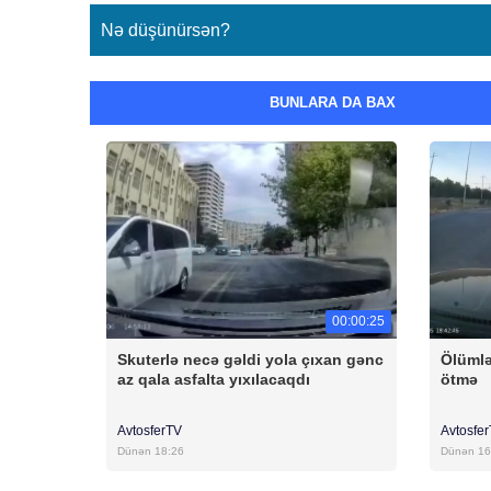
Nə düşünürsən?
BUNLARA DA BAX
00:00:25
Skuterlə necə gəldi yola çıxan gənc
Ölümlə
az qala asfalta yıxılacaqdı
ötmə
AvtosferTV
Avtosfe
Dünən 18:26
Dünən 16