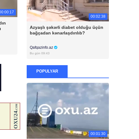
00:00:17
00:02:38
dın
Azyaşlı şəkərli diabet olduğu üçün
ı
bağçadan kənarlaşdırılıb?
Qafqazinfo.az
Bu gün 09:43
POPULYAR
00:01:30