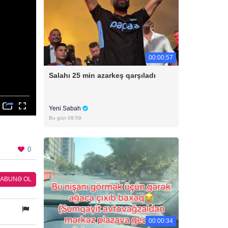
00:00:57
Salahı 25 min azarkeş qarşıladı
Yeni Sabah
Bu gün 09:59
0
ABUNƏ OL
00:00:34