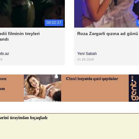
00:02:37
dii filminin treyleri
Roza Zərgərli qızına ad günü 
andı
nfo.az
Yeni Sabah
26
01.08.2026