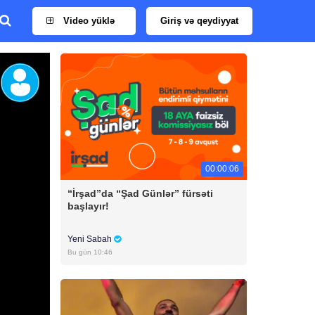
Video yüklə
Giriş və qeydiyyat
00:00:06
“İrşad”da “Şad Günlər” fürsəti
başlayır!
Yeni Sabah
Bu gün 10:46