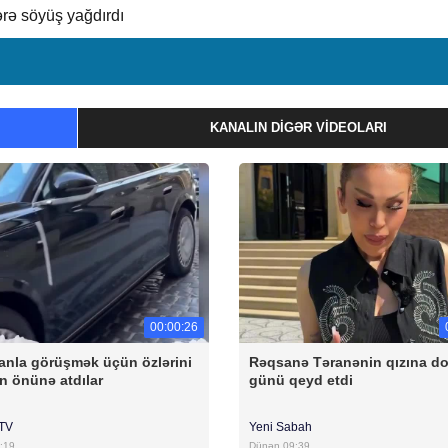
rə söyüş yağdırdı
KANALIN DIGƏR VIDEOLARI
00:00:26
anla görüşmək üçün özlərini
Rəqsanə Təranənin qızına 
n önünə atdılar
günü qeyd etdi
rTV
Yeni Sabah
:19
Dünən 09:39