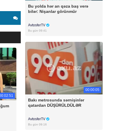
Bu yolda hər an qəza baş verə
bilər: Nişanlar görünmür
AvtosferTV
Bu gün 09:41
00:00:05
00:02:51
Bakı metrosunda sərnişinlər
qatardan DÜŞÜRÜLDÜLƏR
doğum
AvtosferTV
Bu gün 09:16