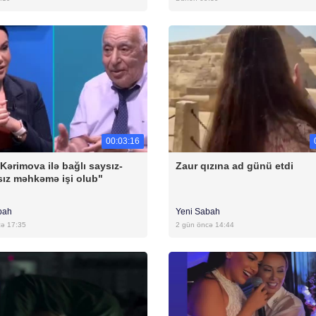
00:03:16
 Kərimova ilə bağlı saysız-
Zaur qızına ad günü etdi
ız məhkəmə işi olub"
bah
Yeni Sabah
cə 17:35
2 gün öncə 14:44