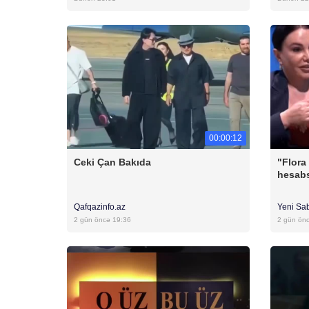
00:00:12
Ceki Çan Bakıda
"Flora
hesabs
Qafqazinfo.az
Yeni Sa
2 gün öncə 19:36
2 gün ön