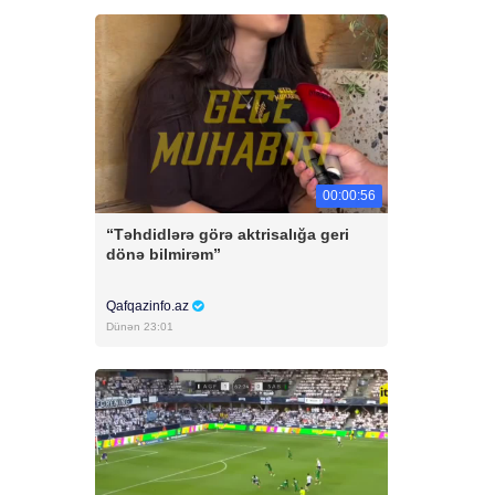
00:00:56
“Təhdidlərə görə aktrisalığa geri
dönə bilmirəm”
Qafqazinfo.az
Dünən 23:01