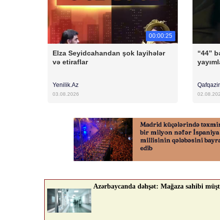
00:00:25
Elza Seyidcahandan şok layihələr
“44” bə
və etiraflar
yayıml
Yenilik.Az
Qafqazi
03.08.2026
02.08.20