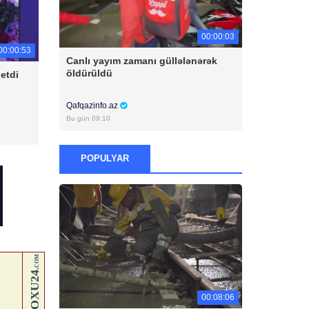
00:00:03
00:00:53
Canlı yayım zamanı güllələnərək
öldürüldü
etdi
Qafqazinfo.az
Bu gün 09:10
POPULYAR
00:08:06