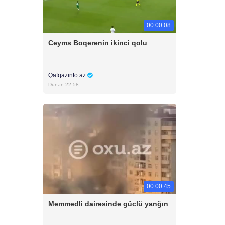
00:00:08
Ceyms Boqerenin ikinci qolu
Qafqazinfo.az
Dünən 22:58
00:00:45
Məmmədli dairəsində güclü yanğın