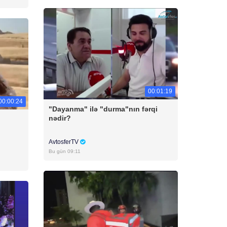
00:01:19
00:00:24
"Dayanma" ilə "durma"nın fərqi
nədir?
AvtosferTV
Bu gün 09:11