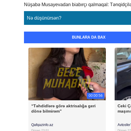
Nüşabə Musayevadan biabırçı qalmaqal: Tənqidçilə
Nə düşünürsən?
BUNLARA DA BAX
00:00:56
“Təhdidlərə görə aktrisalığa geri
Ceki Ç
dönə bilmirəm”
maşını
Qafqazinfo.az
Avtosfe
Dünən 23:01
Dünən 22