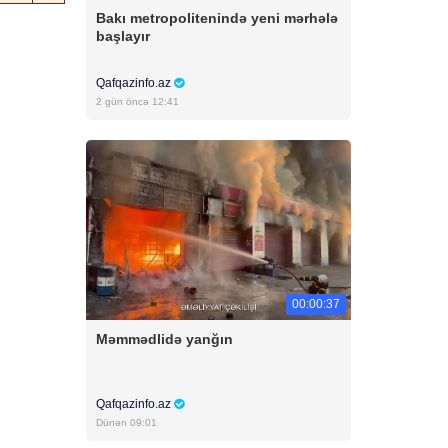
Bakı metropolitenində yeni mərhələ
başlayır
Qafqazinfo.az
2 gün öncə 12:41
00:00:37
Məmmədlidə yanğın
Qafqazinfo.az
Dünən 09:01