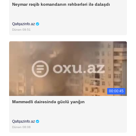
Neymar rəqib komandanın rəhbərləri ilə dalaşdı
Qafqazinfo.az
Dünən 09:51
00:00:45
Məmmədli dairəsində güclü yanğın
Qafqazinfo.az
Dünən 08:08