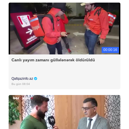
00:00:16
Canlı yayım zamanı güllələnərək öldürüldü
Qafqazinfo.az
Bu gün 08:04