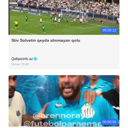
00:00:12
Stiv Solvetin qeydə alınmayan qolu
Qafqazinfo.az
Dünən 23:06
00:00:56