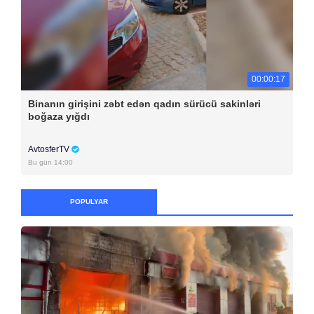
00:00:17
Binanın girişini zəbt edən qadın sürücü sakinləri
boğaza yığdı
AvtosferTV
Bu gün 14:00
POPULYAR