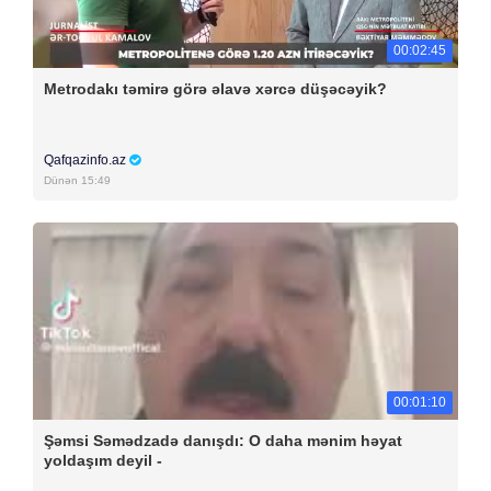
00:02:45
Metrodakı təmirə görə əlavə xərcə düşəcəyik?
Qafqazinfo.az
Dünən 15:49
00:01:10
Şəmsi Səmədzadə danışdı: O daha mənim həyat
yoldaşım deyil -