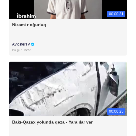
00:00:31
Nizami r oğurluq
AvtosferTV
Bu gün 15:56
00:00:25
Bakı-Qazax yolunda qəza - Yaralılar var