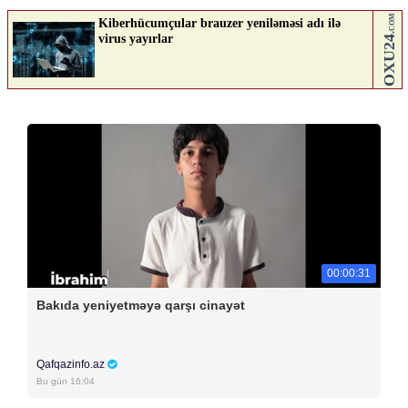
00:00:31
Bakıda yeniyetməyə qarşı cinayət
Qafqazinfo.az
Bu gün 16:04