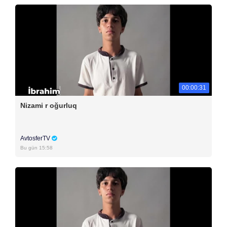
00:00:31
Nizami r oğurluq
AvtosferTV
Bu gün 15:58