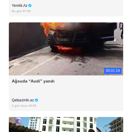
Yenilik.Az
Bu gün 07:56
00:01:19
Ağsuda “Audi” yandı
Qafqazinfo.az
2 gün öncə 19:59