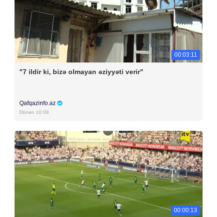
00:03:11
"7 ildir ki, bizə olmayan əziyyəti verir"
Qafqazinfo.az
Dünən 10:08
00:00:13