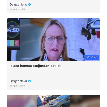
Qafqazinfo.az
Bu gün 15:44
00:00:26
İclasa hamam otağından qatıldı
Qafqazinfo.az
Bu gün 14:56