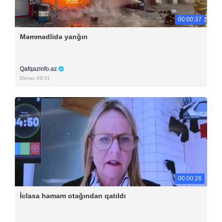
00:00:37
Məmmədlidə yanğın
Qafqazinfo.az
Dünən 09:01
00:00:26
İclasa hamam otağından qatıldı