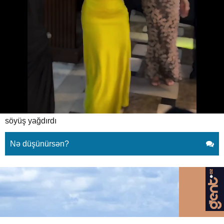
Nüşabə Musayevadan açıq-saçıq
geyim
02.06.2026
0
XEBER SHOW
ABUNƏ OL
Nüşabə Musayevadan biabırçı qalmaqal: Tənqidçilərə
söyüş yağdırdı
Nə düşünürsən?