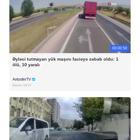
00:00:50
Əyləci tutmayan yük maşını faciəyə səbəb oldu: 1
ölü, 10 yaralı
AvtosferTV
Dünən 19:27