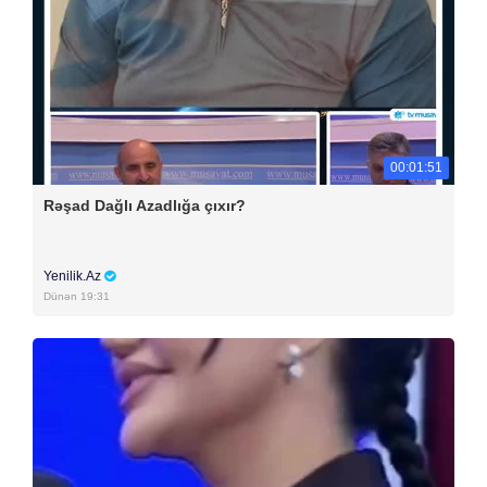
00:01:51
Rəşad Dağlı Azadlığa çıxır?
Yenilik.Az
Dünən 19:31