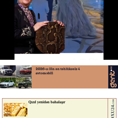
Xalq artisti oğluna nişan etdi
23.05.2026
0
QAFQAZINFO.AZ
ABUNƏ OL
Nə düşünürsən?