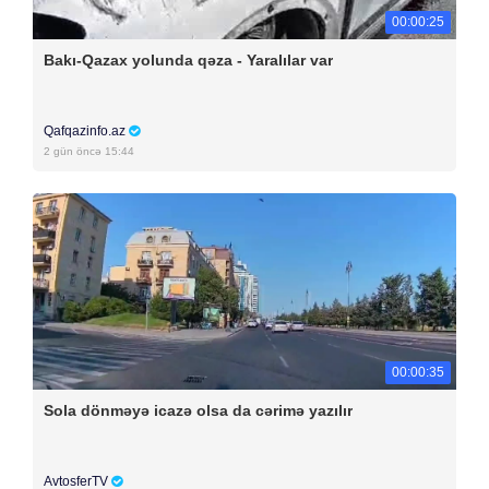
00:00:25
Bakı-Qazax yolunda qəza - Yaralılar var
Qafqazinfo.az
2 gün öncə 15:44
00:00:35
Sola dönməyə icazə olsa da cərimə yazılır
AvtosferTV