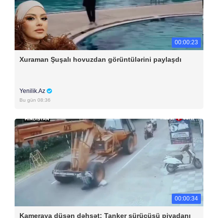
00:00:23
Xuraman Şuşalı hovuzdan görüntülərini paylaşdı
Yenilik.Az
Bu gün 08:36
00:00:34
Kameraya düşən dəhşət: Tanker sürücüsü piyadanı