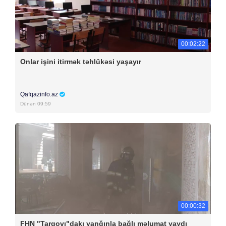
00:02:22
Onlar işini itirmək təhlükəsi yaşayır
Qafqazinfo.az
Dünən 09:59
00:00:32
FHN "Tarqovı"dakı yanğınla bağlı məlumat yaydı