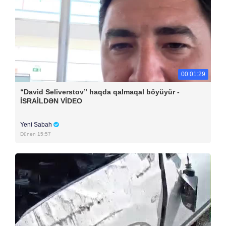
00:01:29
“David Seliverstov” haqda qalmaqal böyüyür -
İSRAİLDƏN VİDEO
Yeni Sabah
Dünən 15:57