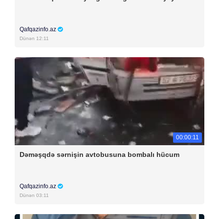
Qafqazinfo.az
Dünən 12:11
00:00:11
Dəməşqdə sərnişin avtobusuna bombalı hücum
Qafqazinfo.az
Dünən 03:11