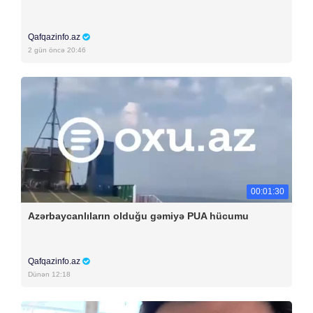
Qafqazinfo.az
2 gün öncə 20:46
00:01:30
Azərbaycanlıların olduğu gəmiyə PUA hücumu
Qafqazinfo.az
Dünən 12:18