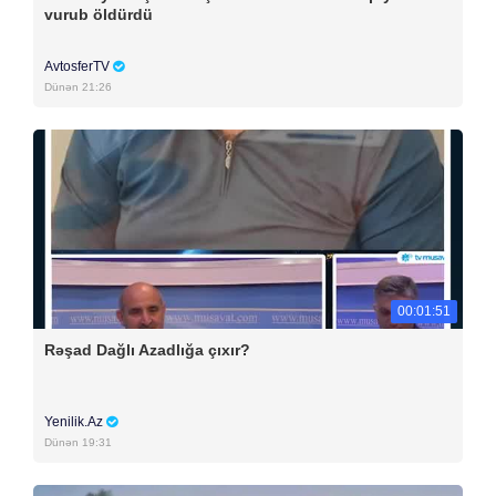
vurub öldürdü
AvtosferTV
Dünən 21:26
00:01:51
Rəşad Dağlı Azadlığa çıxır?
Yenilik.Az
Dünən 19:31