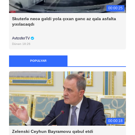
00:00:25
Skuterlə necə gəldi yola çıxan gənc az qala asfalta
yıxılacaqdı
AvtosferTV
Dünən 18:26
POPULYAR
00:00:18
Zelenski Ceyhun Bayramovu qəbul etdi