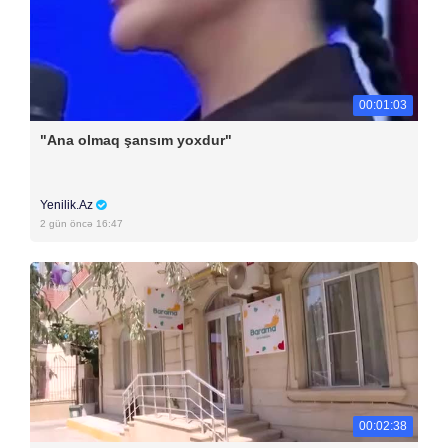
00:01:03
"Ana olmaq şansım yoxdur"
Yenilik.Az
2 gün öncə 16:47
00:02:38