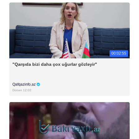
00:02:55
"Qarşıda bizi daha çox uğurlar gözləyir"
Qafqazinfo.az
Dünən 12:02