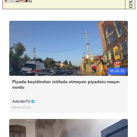
00:00:35
Piyada keçidindən istifadə etməyən piyadanı maşın
vurdu
AvtosferTV
Dünən 21:01