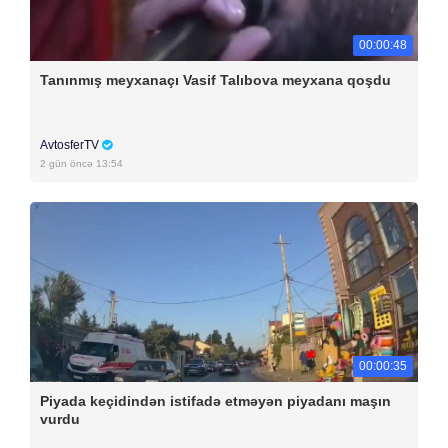
00:00:48
Tanınmış meyxanaçı Vasif Talıbova meyxana qoşdu
AvtosferTV
2 gün öncə 13:54
00:00:35
Piyada keçidindən istifadə etməyən piyadanı maşın
vurdu