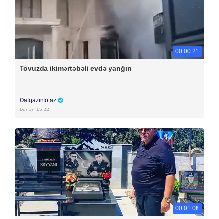
00:00:21
Tovuzda ikimərtəbəli evdə yanğın
Qafqazinfo.az
Dünən 15:22
00:01:08