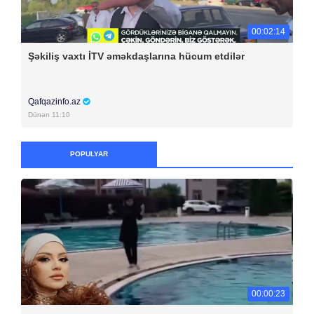
00:02:14
Şəkiliş vaxtı İTV əməkdaşlarına hücum etdilər
Qafqazinfo.az
Dünən 11:10
POPULYAR
00:00:23