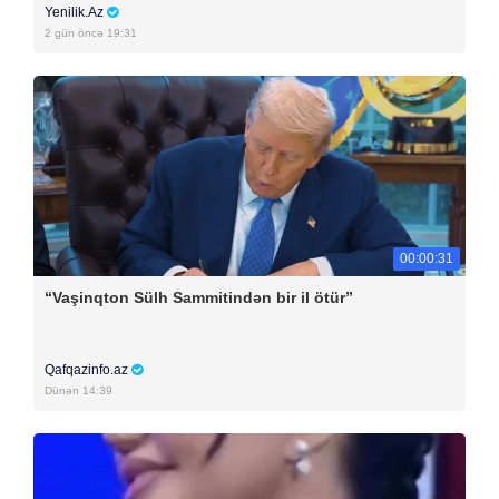
Yenilik.Az
2 gün öncə 19:31
00:00:31
“Vaşinqton Sülh Sammitindən bir il ötür”
Qafqazinfo.az
Dünən 14:39