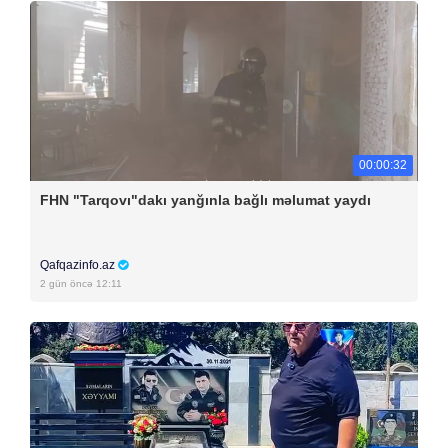
00:00:32
FHN "Tarqovı"dakı yanğınla bağlı məlumat yaydı
Qafqazinfo.az
2 gün öncə 12:11