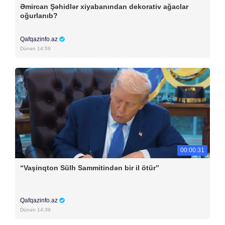
Əmircan Şəhidlər xiyabanından dekorativ ağaclar
oğurlanıb?
Qafqazinfo.az
Dünən 14:59
00:00:31
“Vaşinqton Sülh Sammitindən bir il ötür”
Qafqazinfo.az
Dünən 14:39