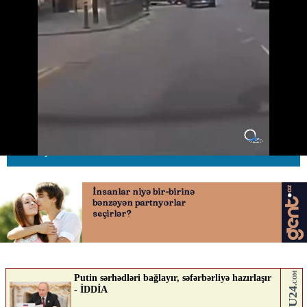
“Nissan” və “Land Rover”i
zərgərlik mağazasına çırpıb...
03.06.2026
0
AVTOSFERTV
ABUNƏ OL
Nə düşünürsən?