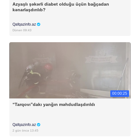
Azyaşlı şəkərli diabet olduğu üçün bağçadan
kənarlaşdırılıb?
Qafqazinfo.az
Dünən 09:43
00:00:25
“Tarqovı”dakı yanğın məhdudlaşdırıldı
Qafqazinfo.az
2 gün öncə 13:45