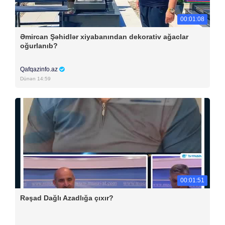
00:01:08
Əmircan Şəhidlər xiyabanından dekorativ ağaclar
oğurlanıb?
Qafqazinfo.az
Dünən 14:59
00:01:51
Rəşad Dağlı Azadlığa çıxır?