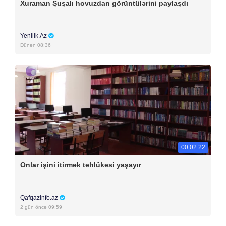
Xuraman Şuşalı hovuzdan görüntülərini paylaşdı
Yenilik.Az
Dünən 08:36
00:02:22
Onlar işini itirmək təhlükəsi yaşayır
Qafqazinfo.az
2 gün öncə 09:59