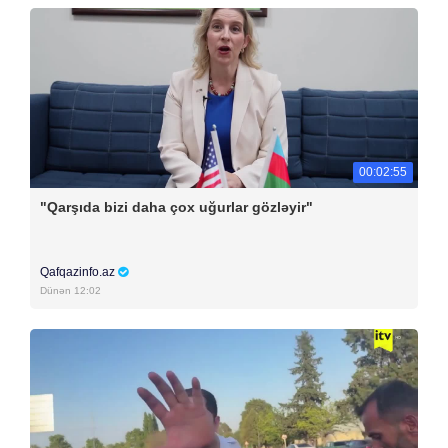
00:02:55
"Qarşıda bizi daha çox uğurlar gözləyir"
Qafqazinfo.az
Dünən 12:02