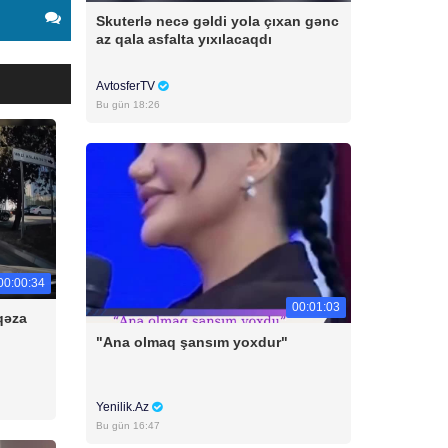
Skuterlə necə gəldi yola çıxan gənc
az qala asfalta yıxılacaqdı
AvtosferTV
Bu gün 18:26
00:00:34
00:01:03
qəza
"Ana olmaq şansım yoxdur"
Yenilik.Az
Bu gün 16:47