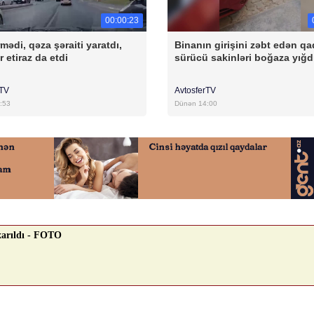
00:00:23
mədi, qəza şəraiti yaratdı,
Binanın girişini zəbt edən qa
r etiraz da etdi
sürücü sakinləri boğaza yığd
rTV
AvtosferTV
:53
Dünən 14:00