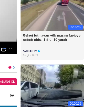
00:00:50
Əyləci tutmayan yük maşını faciəyə
səbəb oldu: 1 ölü, 10 yaralı
AvtosferTV
Bu gün 19:27
0
ABUNƏ OL
00:00:25