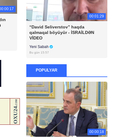
00:00:17
00:01:29
dın
ı
“David Seliverstov” haqda
qalmaqal böyüyür - İSRAİLDƏN
VİDEO
Yeni Sabah
Bu gün 15:57
POPULYAR
00:00:18