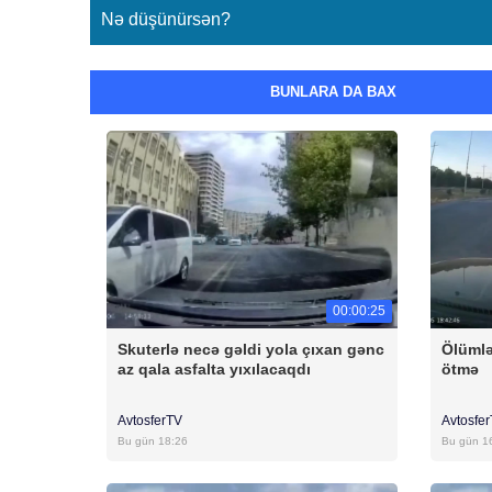
Nə düşünürsən?
BUNLARA DA BAX
00:00:25
Skuterlə necə gəldi yola çıxan gənc
Ölümlə
az qala asfalta yıxılacaqdı
ötmə
AvtosferTV
Avtosfe
Bu gün 18:26
Bu gün 1