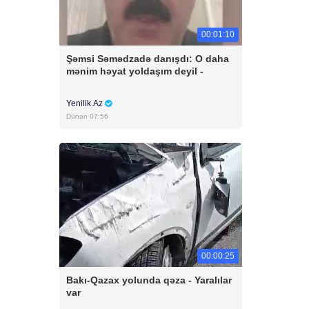
00:01:10
Şəmsi Səmədzadə danışdı: O daha
mənim həyat yoldaşım deyil -
Yenilik.Az
Dünən 07:56
00:00:25
Bakı-Qazax yolunda qəza - Yaralılar
var