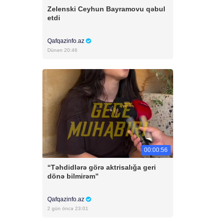
Zelenski Ceyhun Bayramovu qəbul
etdi
Qafqazinfo.az
Dünən 20:46
00:00:56
“Təhdidlərə görə aktrisalığa geri
dönə bilmirəm”
Qafqazinfo.az
2 gün öncə 23:01