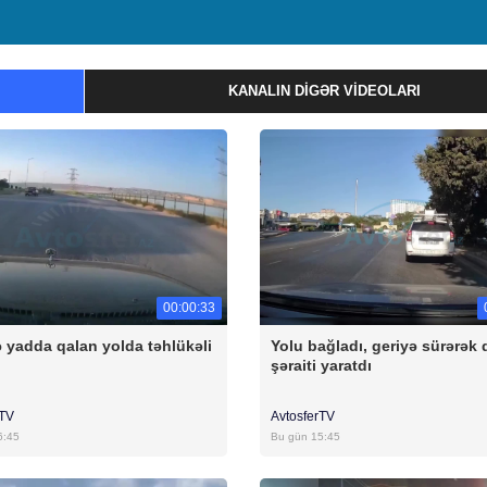
KANALIN DIGƏR VIDEOLARI
00:00:33
 yadda qalan yolda təhlükəli
Yolu bağladı, geriyə sürərək 
şəraiti yaratdı
rTV
AvtosferTV
6:45
Bu gün 15:45