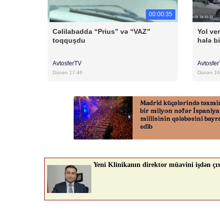
00:00:35
Cəlilabadda “Prius” və “VAZ”
Yol ver
toqquşdu
hələ bi
AvtosferTV
Avtosfe
Dünən 17:46
Dünən 16