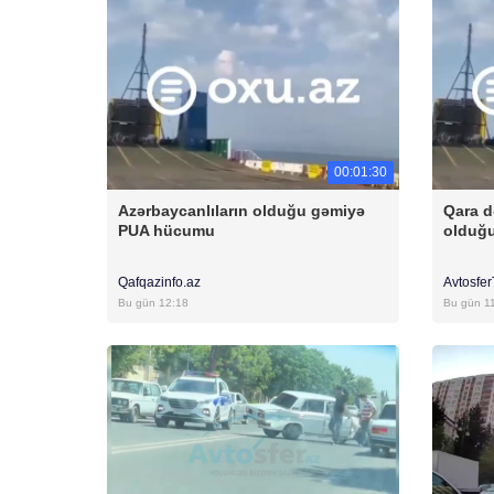
00:01:30
Azərbaycanlıların olduğu gəmiyə
Qara d
PUA hücumu
olduğ
Qafqazinfo.az
Avtosfe
Bu gün 12:18
Bu gün 1