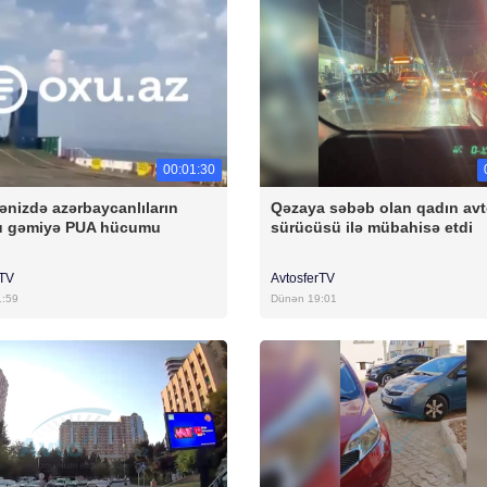
00:01:30
ənizdə azərbaycanlıların
Qəzaya səbəb olan qadın av
u gəmiyə PUA hücumu
sürücüsü ilə mübahisə etdi
rTV
AvtosferTV
1:59
Dünən 19:01