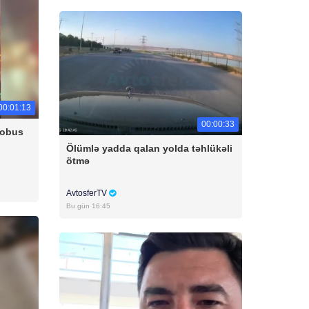
00:01:13
00:00:33
tobus
Ölümlə yadda qalan yolda təhlükəli
ötmə
AvtosferTV
Bu gün 16:45