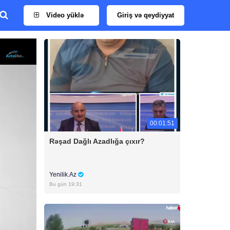
Video yüklə
Giriş və qeydiyyat
00:01:51
Rəşad Dağlı Azadlığa çıxır?
Yenilik.Az
Bu gün 19:31