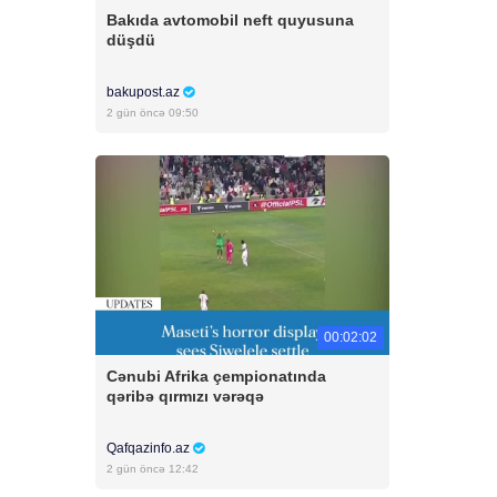
Bakıda avtomobil neft quyusuna
düşdü
bakupost.az
2 gün öncə 09:50
00:02:02
Cənubi Afrika çempionatında
qəribə qırmızı vərəqə
Qafqazinfo.az
2 gün öncə 12:42