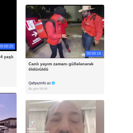
00:00:25
00:00:16
4 yaşlı
Canlı yayım zamanı güllələnərək
öldürüldü
Qafqazinfo.az
Bu gün 08:04