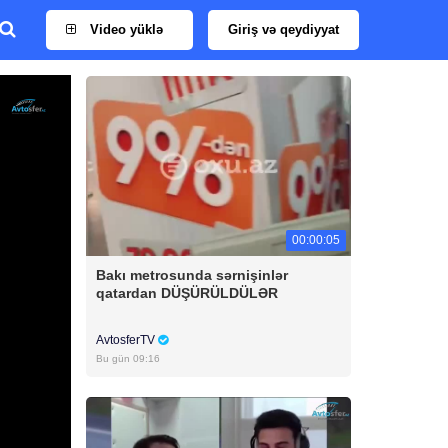
Video yüklə
Giriş və qeydiyyat
00:00:05
Bakı metrosunda sərnişinlər
qatardan DÜŞÜRÜLDÜLƏR
AvtosferTV
Bu gün 09:16