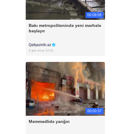
00:08:06
Bakı metropolitenində yeni mərhələ
başlayır
Qafqazinfo.az
2 gün öncə 12:41
00:00:37
Məmmədlidə yanğın