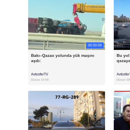
00:00:08
Bakı–Qazax yolunda yük maşını
Bu yol
aşdı:
qəzaya
AvtosferTV
Avtosfe
Dünən 10:08
Dünən 09