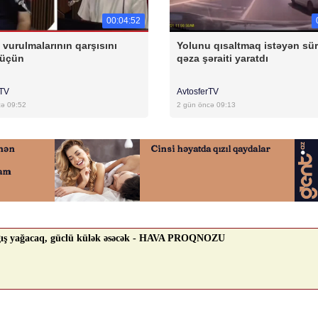
00:04:52
 vurulmalarının qarşısını
Yolunu qısaltmaq istəyən sü
 üçün
qəza şəraiti yaratdı
rTV
AvtosferTV
cə 09:52
2 gün öncə 09:13