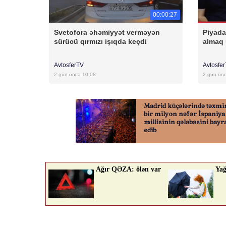
00:00:27
Svetofora əhəmiyyət verməyən
Piyada
sürücü qırmızı işıqda keçdi
almaq
AvtosferTV
Avtosfe
2 gün öncə 10:08
2 gün ön