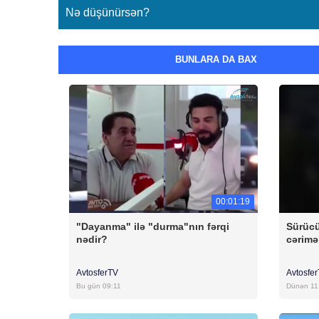
Nə düşünürsən?
BUNLARA DA BAX
00:01:19
"Dayanma" ilə "durma"nın fərqi
Sürücü
nədir?
cərimə
AvtosferTV
Avtosfe
Bu gün 09:11
Dünən 11