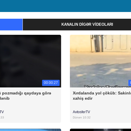
KANALIN DIGƏR VIDEOLARI
00:00:27
 pozmadığı qaydaya görə
Xırdalanda yol çöküb: Sakinl
lənib
xahiş edir
rTV
AvtosferTV
:33
Dünən 10:32