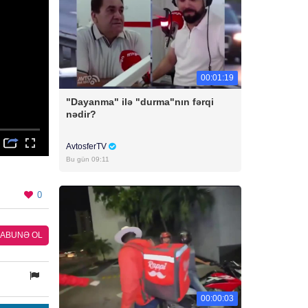
00:01:19
"Dayanma" ilə "durma"nın fərqi
nədir?
AvtosferTV
Bu gün 09:11
0
ABUNƏ OL
00:00:03