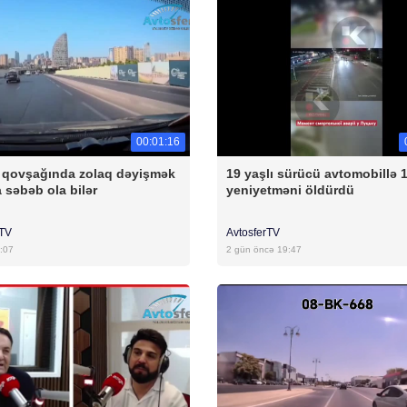
00:01:16
 qovşağında zolaq dəyişmək
19 yaşlı sürücü avtomobillə 1
 səbəb ola bilər
yeniyetməni öldürdü
rTV
AvtosferTV
:07
2 gün öncə 19:47