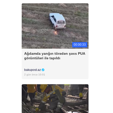
00:00:33
Ağdamda yanğın törədən şəxs PUA
görüntüləri ilə tapıldı
bakupost.az
2 gün öncə 10:01