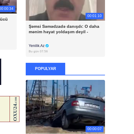
00:00:34
00:01:10
rücü
Şəmsi Səmədzadə danışdı: O daha
mənim həyat yoldaşım deyil -
Yenilik.Az
Bu gün 07:56
POPULYAR
00:00:07