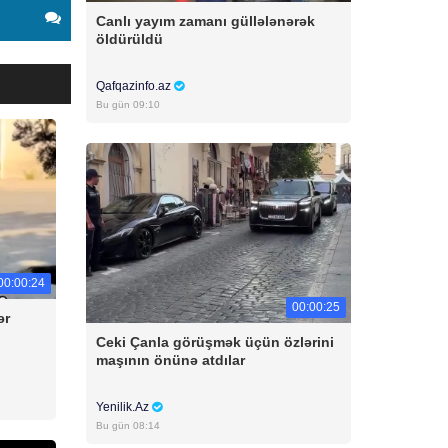
Canlı yayım zamanı güllələnərək
öldürüldü
Qafqazinfo.az
Bu gün 09:10
00:00:24
00:00:25
ər
Ceki Çanla görüşmək üçün özlərini
maşının önünə atdılar
Yenilik.Az
Bu gün 08:14