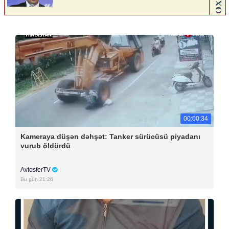
00:00:34
Kameraya düşən dəhşət: Tanker sürücüsü piyadanı
vurub öldürdü
AvtosferTV
Bu gün 21:26