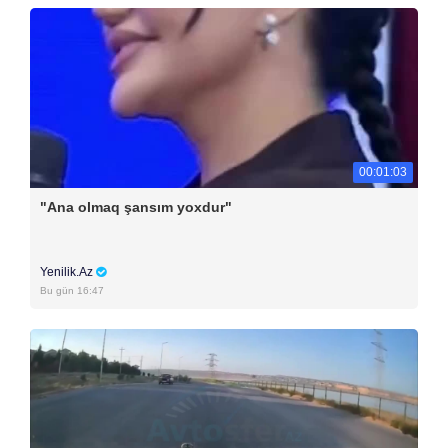
00:01:03
"Ana olmaq şansım yoxdur"
Yenilik.Az
Bu gün 16:47