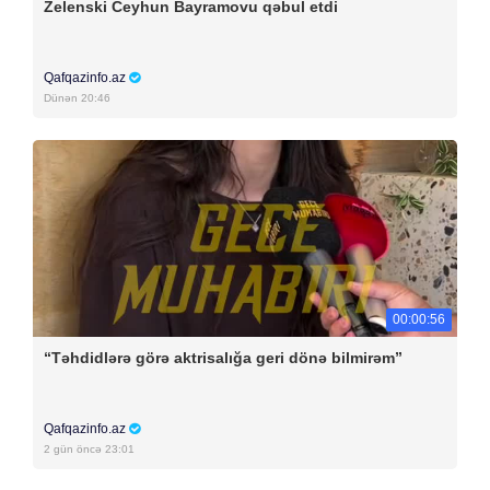
Zelenski Ceyhun Bayramovu qəbul etdi
Qafqazinfo.az
Dünən 20:46
00:00:56
“Təhdidlərə görə aktrisalığa geri dönə bilmirəm”
Qafqazinfo.az
2 gün öncə 23:01