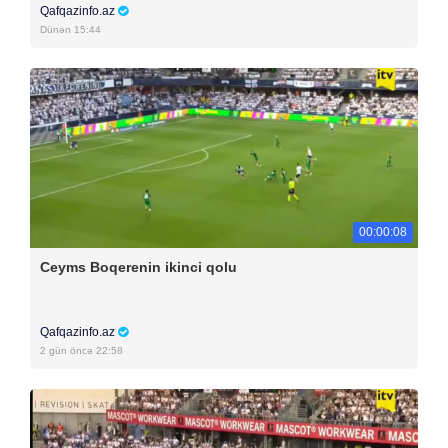
Qafqazinfo.az
Dünən 15:44
00:00:08
Ceyms Boqerenin ikinci qolu
Qafqazinfo.az
2 gün öncə 22:58