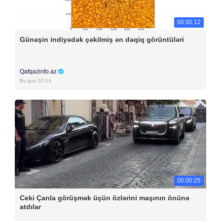
00:00:12
Günəşin indiyədək çəkilmiş ən dəqiq görüntüləri
Qafqazinfo.az
Bu gün 07:14
00:00:25
Ceki Çanla görüşmək üçün özlərini maşının önünə
atdılar