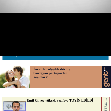
Sola dönən zaman yol verməyən
sürücü qəza şəraiti yaratdı
11.06.2026
0
AVTOSFERTV
ABUNƏ OL
Nə düşünürsən?