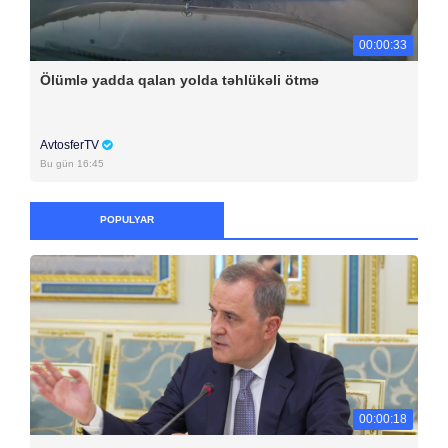
00:00:33
Ölümlə yadda qalan yolda təhlükəli ötmə
AvtosferTV
Bu gün 16:45
POPULYAR
00:00:18