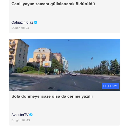
Canlı yayım zamanı güllələnərək öldürüldü
Qafqazinfo.az
Dünən 08:04
00:00:35
Sola dönməyə icazə olsa da cərimə yazılır
AvtosferTV
Bu gün 07:43