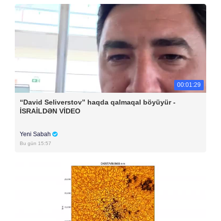
00:01:29
“David Seliverstov” haqda qalmaqal böyüyür -
İSRAİLDƏN VİDEO
Yeni Sabah
Bu gün 15:57