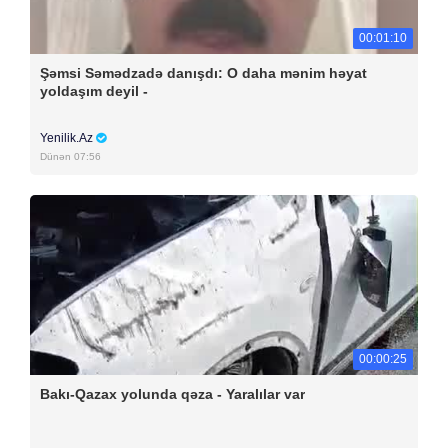
00:01:10
Şəmsi Səmədzadə danışdı: O daha mənim həyat
yoldaşım deyil -
Yenilik.Az
Dünən 07:56
00:00:25
Bakı-Qazax yolunda qəza - Yaralılar var