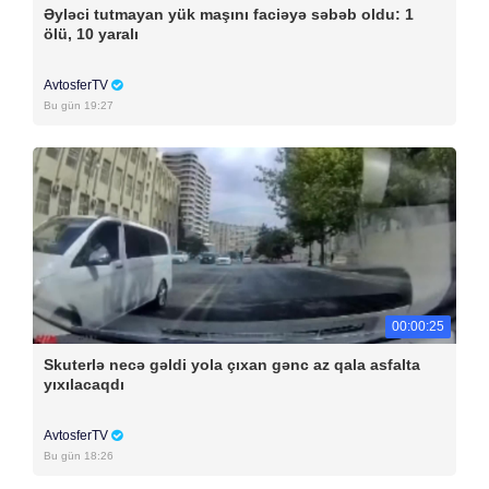
Əyləci tutmayan yük maşını faciəyə səbəb oldu: 1
ölü, 10 yaralı
AvtosferTV
Bu gün 19:27
00:00:25
Skuterlə necə gəldi yola çıxan gənc az qala asfalta
yıxılacaqdı
AvtosferTV
Bu gün 18:26