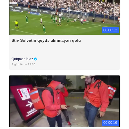
00:00:12
Stiv Solvetin qeydə alınmayan qolu
Qafqazinfo.az
2 gün öncə 23:06
00:00:16