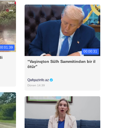
00:01:39
00:00:31
di
“Vaşinqton Sülh Sammitindən bir il
ötür”
Qafqazinfo.az
Dünən 14:39