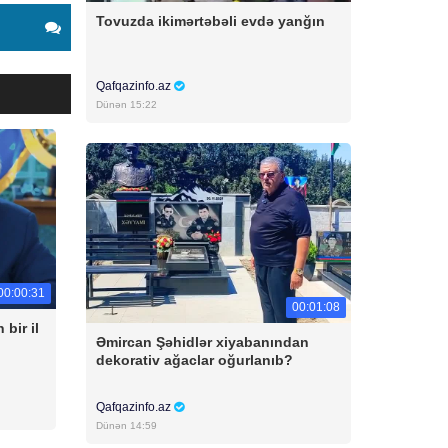
Tovuzda ikimərtəbəli evdə yanğın
Qafqazinfo.az
Dünən 15:22
00:00:31
00:01:08
bir il
Əmircan Şəhidlər xiyabanından
dekorativ ağaclar oğurlanıb?
Qafqazinfo.az
Dünən 14:59