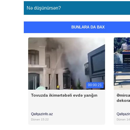
Nə düşünürsən?
BUNLARA DA BAX
00:00:21
Tovuzda ikimərtəbəli evdə yanğın
Əmirca
dekora
Qafqazinfo.az
Qafqazi
Dünən 15:22
Dünən 14