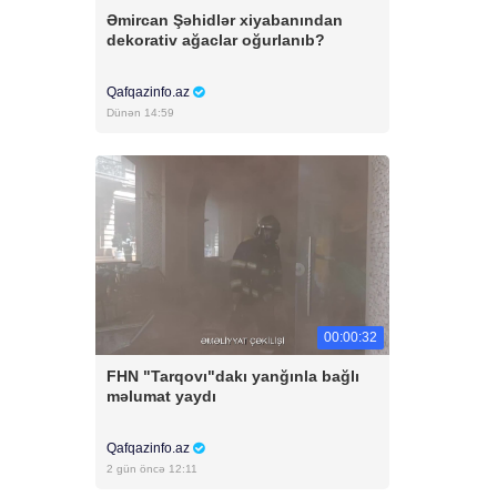
Əmircan Şəhidlər xiyabanından
dekorativ ağaclar oğurlanıb?
Qafqazinfo.az
Dünən 14:59
00:00:32
FHN "Tarqovı"dakı yanğınla bağlı
məlumat yaydı
Qafqazinfo.az
2 gün öncə 12:11