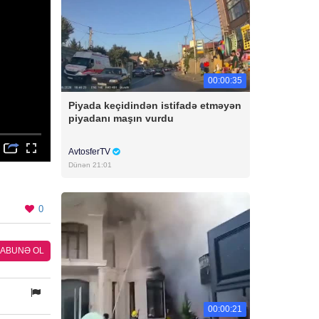
00:00:35
Piyada keçidindən istifadə etməyən
piyadanı maşın vurdu
AvtosferTV
Dünən 21:01
0
ABUNƏ OL
00:00:21