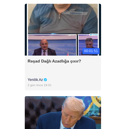
00:01:51
Rəşad Dağlı Azadlığa çıxır?
Yenilik.Az
2 gün öncə 19:31