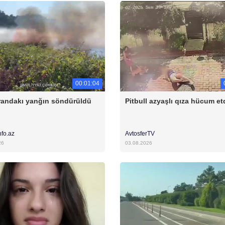
00:01:04
andakı yanğın söndürüldü
Pitbull azyaşlı qıza hücum et
nfo.az
AvtosferTV
26
03.08.2026