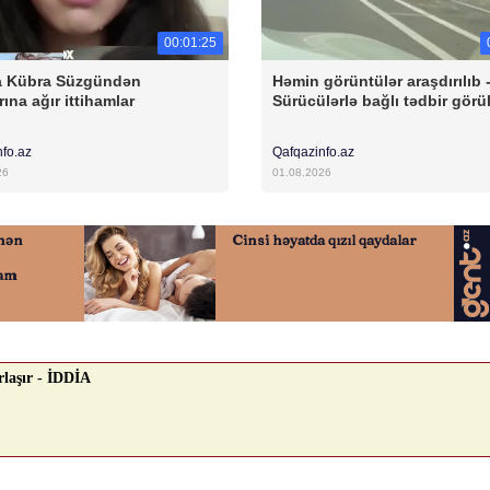
00:01:25
a Kübra Süzgündən
Həmin görüntülər araşdırılıb 
ına ağır ittihamlar
Sürücülərlə bağlı tədbir görü
nfo.az
Qafqazinfo.az
26
01.08.2026