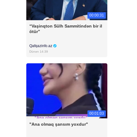
00:00:31
“Vaşinqton Sülh Sammitindən bir il
ötür”
Qafqazinfo.az
Dünən 14:39
00:01:03
"Ana olmaq şansım yoxdur"