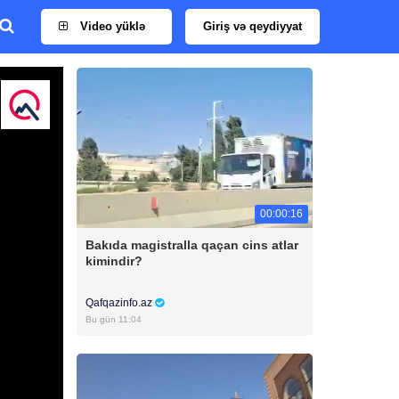
Video yüklə
Giriş və qeydiyyat
00:00:16
Bakıda magistralla qaçan cins atlar
kimindir?
Qafqazinfo.az
Bu gün 11:04