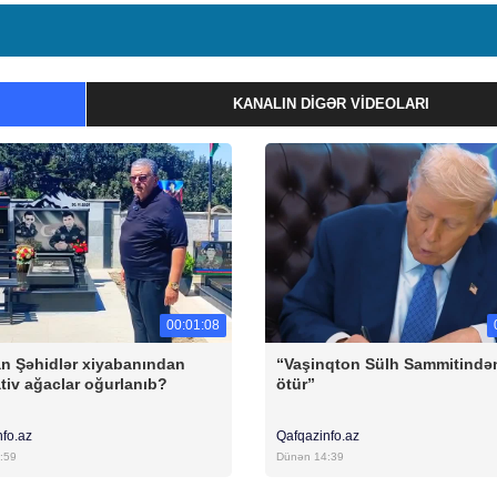
KANALIN DIGƏR VIDEOLARI
00:01:08
n Şəhidlər xiyabanından
“Vaşinqton Sülh Sammitindən 
tiv ağaclar oğurlanıb?
ötür”
nfo.az
Qafqazinfo.az
:59
Dünən 14:39