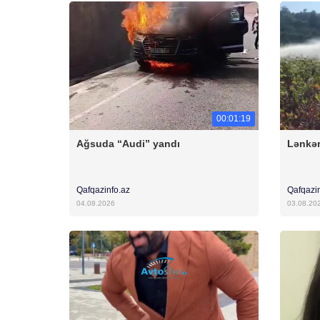
00:01:19
Ağsuda “Audi” yandı
Lənkər
Qafqazinfo.az
Qafqazi
04.08.2026
03.08.20