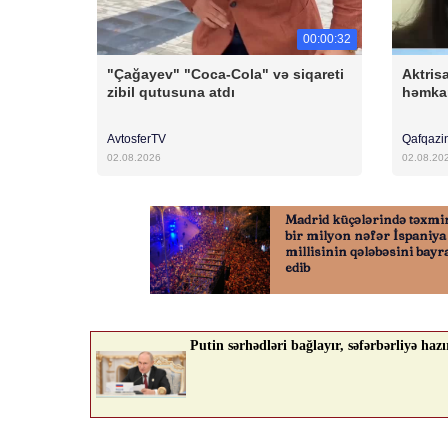
00:00:32
"Çağayev" "Coca-Cola" və siqareti
Aktris
zibil qutusuna atdı
həmkar
AvtosferTV
Qafqazi
02.08.2026
02.08.20