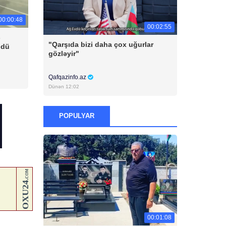
00:00:48
00:02:55
-
"Qarşıda bizi daha çox uğurlar
ldü
gözləyir"
Qafqazinfo.az
Dünən 12:02
POPULYAR
00:01:08