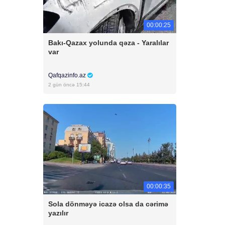
00:00:25
Bakı-Qazax yolunda qəza - Yaralılar
var
Qafqazinfo.az
2 gün öncə 15:44
00:00:35
Sola dönməyə icazə olsa da cərimə
yazılır