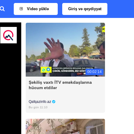
Video yüklə
Giriş və qeydiyyat
00:02:14
Şəkiliş vaxtı İTV əməkdaşlarına
hücum etdilər
Qafqazinfo.az
Bu gün 11:10