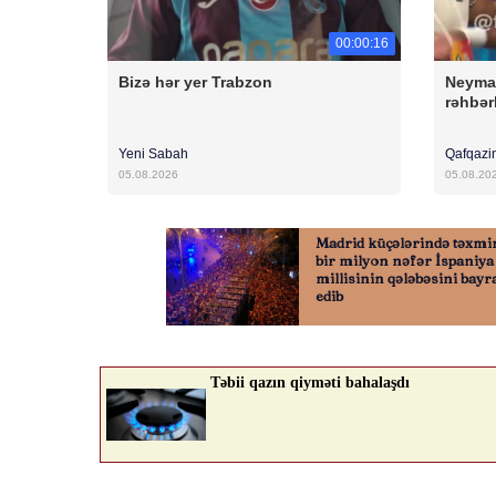
00:00:16
Bizə hər yer Trabzon
Neyma
rəhbərl
Yeni Sabah
Qafqazi
05.08.2026
05.08.20