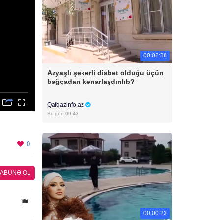
00:02:38
Azyaşlı şəkərli diabet olduğu üçün
bağçadan kənarlaşdırılıb?
Qafqazinfo.az
Bu gün 09:43
0
ABUNƏ OL
00:00:23