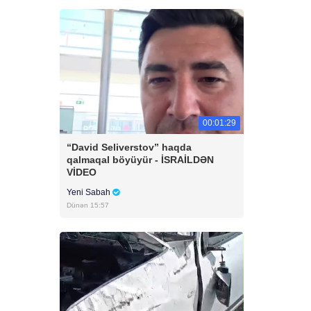
00:01:29
“David Seliverstov” haqda
qalmaqal böyüyür - İSRAİLDƏN
VİDEO
Yeni Sabah
Dünən 15:57