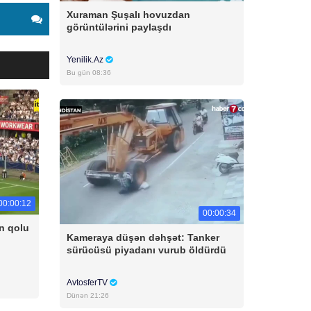
Xuraman Şuşalı hovuzdan
görüntülərini paylaşdı
Yenilik.Az
Bu gün 08:36
00:00:12
00:00:34
n qolu
Kameraya düşən dəhşət: Tanker
sürücüsü piyadanı vurub öldürdü
AvtosferTV
Dünən 21:26