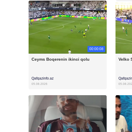
00:00:08
Ceyms Boqerenin ikinci qolu
Velko 
Qafqazinfo.az
Qafqazi
05.08.2026
05.08.20