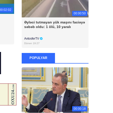
00:02:02
00:00:50
Əyləci tutmayan yük maşını faciəyə
səbəb oldu: 1 ölü, 10 yaralı
AvtosferTV
Dünən 19:27
POPULYAR
00:00:18