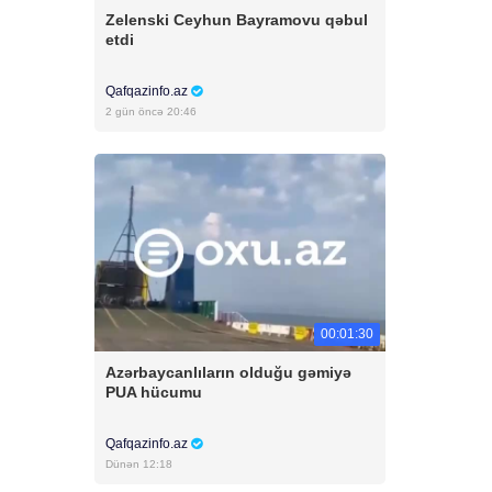
Zelenski Ceyhun Bayramovu qəbul
etdi
Qafqazinfo.az
2 gün öncə 20:46
00:01:30
Azərbaycanlıların olduğu gəmiyə
PUA hücumu
Qafqazinfo.az
Dünən 12:18