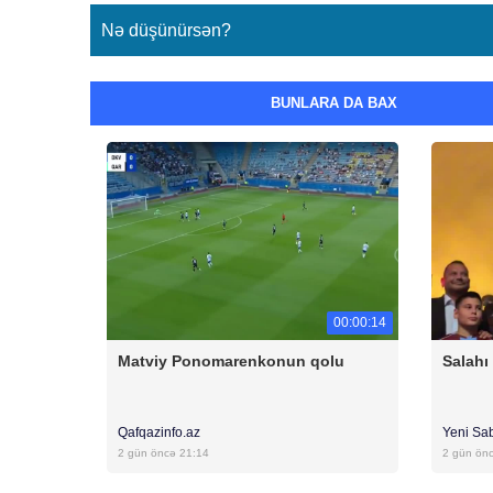
Nə düşünürsən?
BUNLARA DA BAX
00:00:14
Matviy Ponomarenkonun qolu
Salahı
Qafqazinfo.az
Yeni Sa
2 gün öncə 21:14
2 gün ön