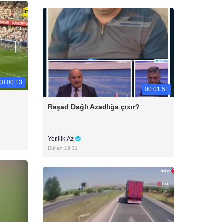
00:00:13
00:01:51
Rəşad Dağlı Azadlığa çıxır?
Yenilik.Az
Dünən 19:31