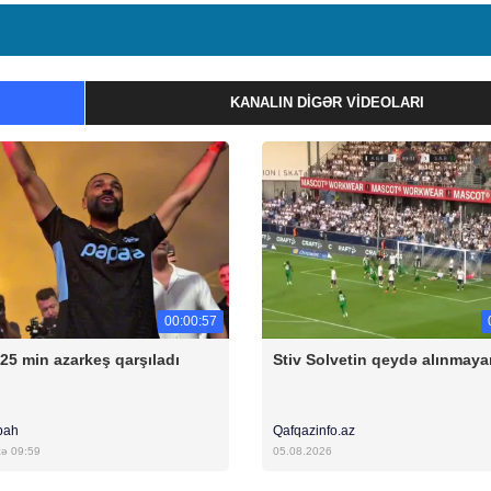
KANALIN DIGƏR VIDEOLARI
00:00:57
 25 min azarkeş qarşıladı
Stiv Solvetin qeydə alınmaya
bah
Qafqazinfo.az
cə 09:59
05.08.2026