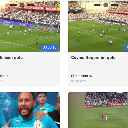
00:00:13
Simiçin qolu
Ceyms Boqerenin qolu
nfo.az
Qafqazinfo.az
26
05.08.2026