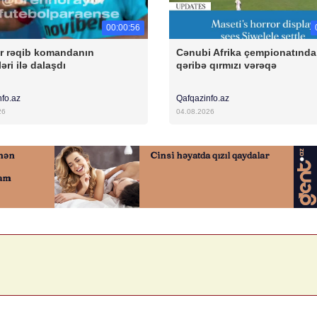
00:00:56
r rəqib komandanın
Cənubi Afrika çempionatında
əri ilə dalaşdı
qəribə qırmızı vərəqə
nfo.az
Qafqazinfo.az
26
04.08.2026