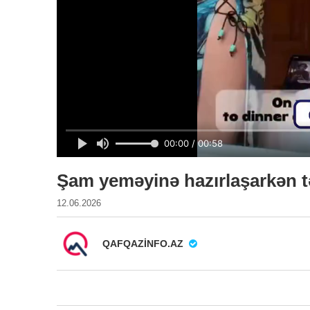
Şam yeməyinə hazırlaşarkən tə
12.06.2026
QAFQAZINFO.AZ